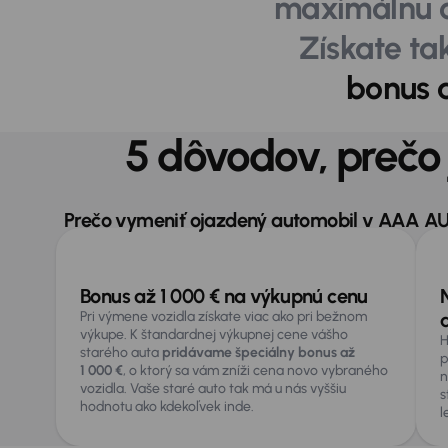
maximálnu c
Získate tak
bonus a
5 dôvodov, prečo
Prečo vymeniť ojazdený automobil v AAA A
Bonus až 1 000 € na výkupnú cenu
Pri výmene vozidla získate viac ako pri bežnom
výkupe. K štandardnej výkupnej cene vášho
H
starého auta
pridávame špeciálny bonus až
p
1 000 €
, o ktorý sa vám zníži cena novo vybraného
n
vozidla. Vaše staré auto tak má u nás vyššiu
s
hodnotu ako kdekoľvek inde.
l