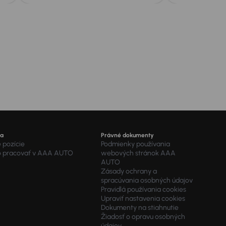
ra
Právné dokumenty
 pozície
Podmienky používania
o pracovať v AAA AUTO
webových stránok AAA
AUTO
Zásady ochrany a
spracúvania osobných údajov
Pravidlá používania cookies
Upraviť nastavenia cookies
Dokumenty na stiahnutie
Žiadosť o opravu osobných
údajov