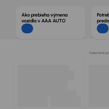
Ako prebieha výmena
Potre
vozidla v AAA AUTO
preda
Vyberáme pre