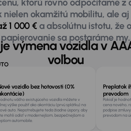
enu, ktorú rovno odpočítame z 
 nielen okamžitú mobilitu, ale a
ž 1 000 €
a absolútnu istotu, že 
papierovanie sa postaráme my.
 je výmena vozidla v A
voľbou
UTO
Výhody výmeny
Často sa nás pýtate
Mohlo by vás zaujíma
Nové vozidlo bez hotovosti (0%
Preplatok i
akontácie)
prevodom
odnotu vášho existujúceho vozidla môžete v
Pokiaľ je hodno
lnej výške použiť ako akontáciu (prvú splátku) na
cena nového, r
ové auto. Nepotrebujete teda žiadne úspory, aby
podpise zmluvy
te mohli odísť v modernejšom, bezpečnejšom a
prevodom na úč
epšom automobile.