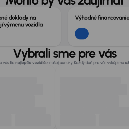
Mohlo by vás zaujímať
bné doklady na
Výhodné financovani
j/výmenu vozidla
Vybrali sme pre vás
 vás tie
najlepšie vozidlá
z našej ponuky. Každý deň pre vás vykúpime
až