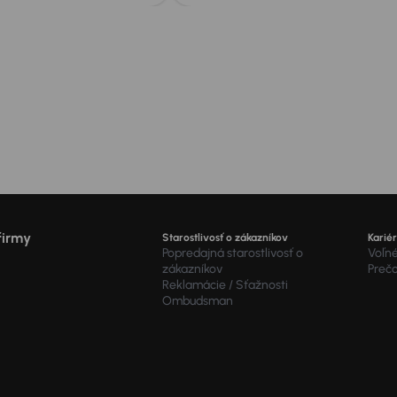
firmy
Starostlivosť o zákazníkov
Karié
Popredajná starostlivosť o
Voľné
zákazníkov
Preč
Reklamácie / Sťažnosti
Ombudsman