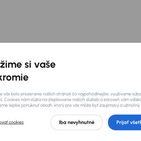
eme autám aj váš
žime si vaše
Poraďte sa s nami o nákupe, výkupe aj výmene vozidla.
kromie
Sme tu pre vás denne 8:00 - 21:00.
0800 100 100
info@aaaauto.sk
e vás bolo prezeranie našich stránok čo najpohodlnejšie, využívame súb
s. Cookies nám slúžia na zlepšovanie našich služieb a zároveň vám vďak
me lepšie ponúknuť obsah, ktorý pre vás môže byť zaujímavý a užitočný.
Iba nevyhnutné
Prijať všet
ovať cookies
Často sa nás pýtate