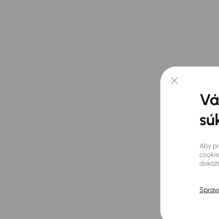
Rozumi
Vá
sú
Aby pr
cookie
dokáže
Sprav