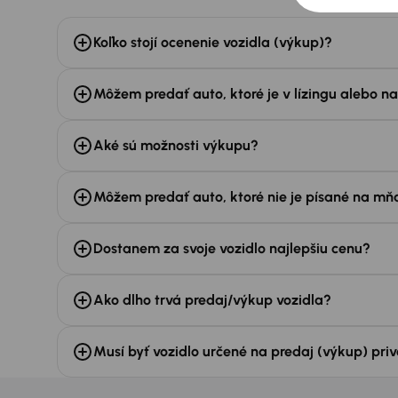
Koľko stojí ocenenie vozidla (výkup)?
Môžem predať auto, ktoré je v lízingu alebo n
Aké sú možnosti výkupu?
Môžem predať auto, ktoré nie je písané na mň
Dostanem za svoje vozidlo najlepšiu cenu?
Ako dlho trvá predaj/výkup vozidla?
Musí byť vozidlo určené na predaj (výkup) pr