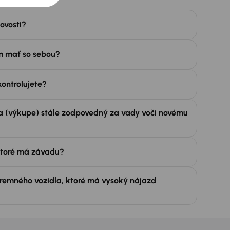
ovosti?
 mať so sebou?
kontrolujete?
la (výkupe) stále zodpovedný za vady voči novému
ktoré má závadu?
iremného vozidla, ktoré má vysoký nájazd