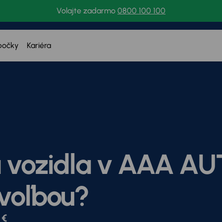
Volajte zadarmo
0800 100 100
bočky
Kariéra
a vozidla v AAA A
voľbou?
 €