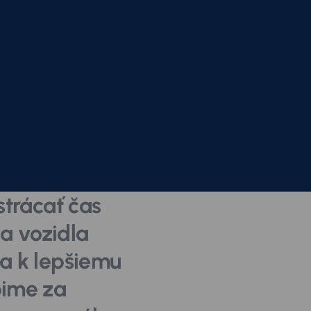
strácať čas
a vozidla
ta k lepšiemu
pime za