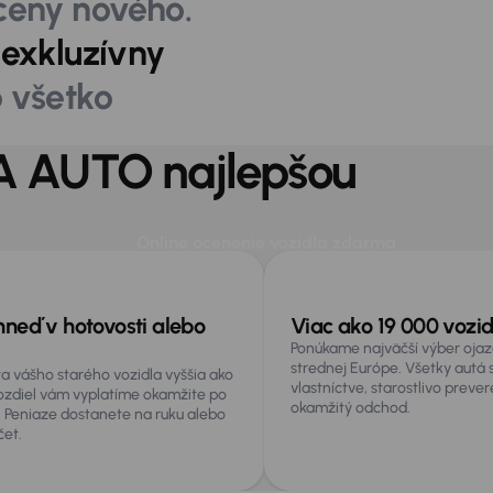
ceny nového.
j
exkluzívny
o všetko
AA AUTO najlepšou
ť
Online ocenenie vozidla zdarma
hneď v hotovosti alebo
Viac ako 19 000 vozi
Ponúkame najväčší výber ojaz
strednej Európe. Všetky autá
ta vášho starého vozidla vyššia ako
vlastníctve, starostlivo preve
ozdiel vám vyplatíme okamžite po
okamžitý odchod.
. Peniaze dostanete na ruku alebo
et.