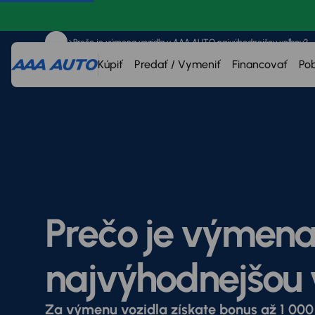
Prečo je výmena vozidla v AAA AUTO najvýhodnejšou voľbou?
Kúpiť
Predať / Vymeniť
Financovať
Po
Prečo je výmen
najvýhodnejšou 
Za výmenu vozidla získate bonus až 1 000