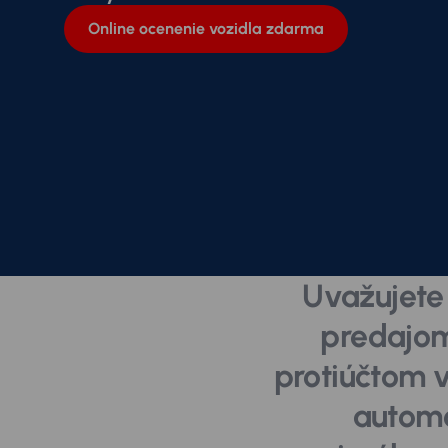
Online ocenenie vozidla zdarma
Uvažujete 
predajom
protiúčtom v
automo