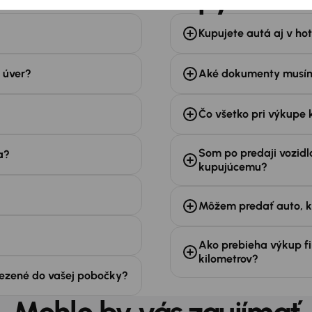
Kupujete autá aj v hot
a úver?
Aké dokumenty musím
Čo všetko pri výkupe 
Som po predaji vozid
a?
kupujúcemu?
Môžem predať auto, 
Ako prebieha výkup f
kilometrov?
ivezené do vašej pobočky?