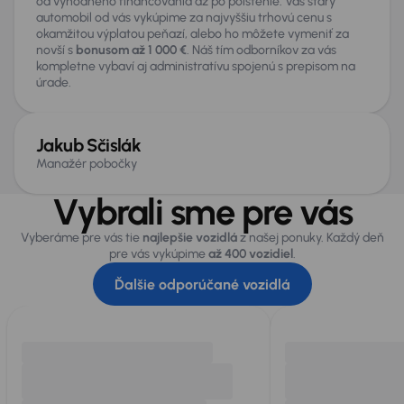
od výhodného financovania až po poistenie. Váš starý
automobil od vás vykúpime za najvyššiu trhovú cenu s
okamžitou výplatou peňazí, alebo ho môžete vymeniť za
novší s
bonusom až 1 000 €
. Náš tím odborníkov za vás
kompletne vybaví aj administratívu spojenú s prepisom na
úrade.
Jakub Sčislák
Manažér pobočky
Vybrali sme pre vás
Vyberáme pre vás tie
najlepšie vozidlá
z našej ponuky. Každý deň
pre vás vykúpime
až 400 vozidiel
.
Ďalšie odporúčané vozidlá