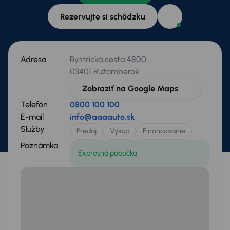
Rezervujte si schôdzku
Adresa
Bystrická cesta 4800,
03401 Ružomberok
Zobraziť na Google Maps
Telefón
0800 100 100
E-mail
info@aaaauto.sk
Služby
Predaj
Výkup
Financovanie
Poznámka
Expresná pobočka