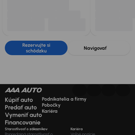
Rezervujte si
Navigovať
schôdzku
Kúpiť auto
Podnikatelia a firmy
Pobočky
Predať auto
Kariéra
Vymeniť auto
Financovanie
Starostlivosť o zákazníkov
Kariéra
Popredajná starostlivosť o
Voľné pozície