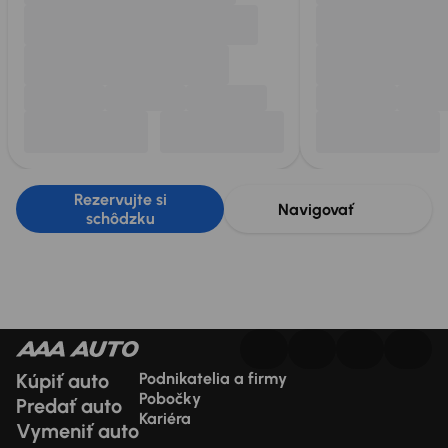
Rezervujte si
Navigovať
schôdzku
Kúpiť auto
Podnikatelia a firmy
Pobočky
Predať auto
Kariéra
Vymeniť auto