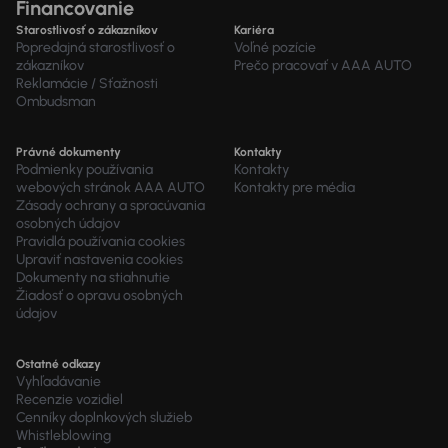
Financovanie
Starostlivosť o zákazníkov
Kariéra
Popredajná starostlivosť o
Voľné pozície
zákazníkov
Prečo pracovať v AAA AUTO
Reklamácie / Sťažnosti
Ombudsman
Právné dokumenty
Kontakty
Podmienky používania
Kontakty
webových stránok AAA AUTO
Kontakty pre média
Zásady ochrany a spracúvania
osobných údajov
Pravidlá používania cookies
Upraviť nastavenia cookies
Dokumenty na stiahnutie
Žiadosť o opravu osobných
údajov
Ostatné odkazy
Vyhľadávanie
Recenzie vozidiel
Cenníky doplnkových služieb
Whistleblowing