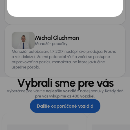
novší s
bonusom až 1 000 €
. Pri výmene vozidla za vás
kompletne vybavíme aj administratívu spojenú s prepisom
na úrade.
Michal Gluchman
Manažér pobočky
Manažér autobazáru 1.7.2017 nastúpil ako predajca. Presne
o rok dokázal, že má potenciál rásť a začal sa postupne
pripravovať na pozíciu manažéra, na ktorej aktuálne
úspešne pôsobí.
Vybrali sme pre vás
Vyberáme pre vás tie
najlepšie vozidlá
z našej ponuky. Každý deň
pre vás vykúpime
až 400 vozidiel
.
Ďalšie odporúčané vozidlá