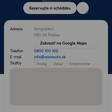
Rezervujte si schôdzku
Adresa
Strojnícka 1,
080 06 Prešov
Zobraziť na Google Maps
Telefón
0800 100 100
E-mail
info@aaaauto.sk
Služby
Predaj
Výkup
Financovanie