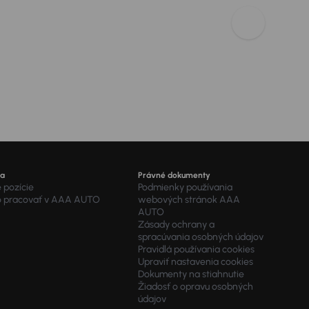
ra
Právné dokumenty
 pozície
Podmienky používania
o pracovať v AAA AUTO
webových stránok AAA
AUTO
Zásady ochrany a
spracúvania osobných údajov
Pravidlá používania cookies
Upraviť nastavenia cookies
Dokumenty na stiahnutie
Žiadosť o opravu osobných
údajov