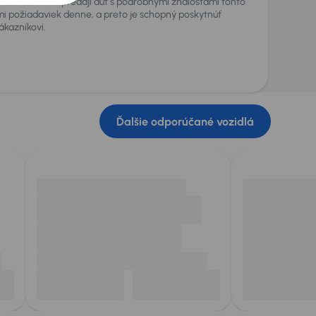
kúsenosťami v predaji áut s podrobnými znalosťami tohto
i požiadaviek denne, a preto je schopný poskytnúť
kazníkovi.
Ďalšie odporúčané vozidlá