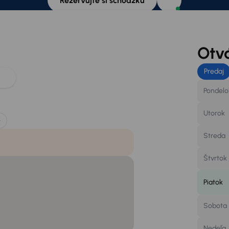
Rezervujte si schôdzku
Otv
Predaj
Pondelo
Utorok
e
Streda
Štvrtok
Piatok
Sobota
Nedeľa