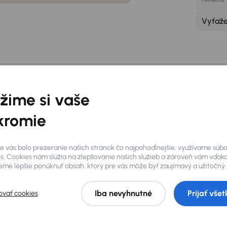
Vyťaž
bočke je vám k disp
žime si vaše
kromie
Wifi pripojenie zadarmo
Par
e vás bolo prezeranie našich stránok čo najpohodlnejšie, využívame súb
O pobočke
s. Cookies nám slúžia na zlepšovanie našich služieb a zároveň vám vďak
me lepšie ponúknuť obsah, ktorý pre vás môže byť zaujímavý a užitočný.
Iba nevyhnutné
Prijať všet
ovať cookies
400 preverených vozidiel
. Každý
Andrej Hacke
kát najazdených kilometrov a
ete priamo na mieste, z našej
Manažér pobočky
ieme na detailnú prehliadku a