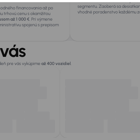
Odborník s viac ako 4-ročnými s
segmentu. Zaoberá sa desiatkam
hodného financovania až po
vhodné poradenstvo každému zá
iu trhovú cenu s okamžitou
som až 1 000 €
. Pri výmene
ministratívu spojenú s prepisom
 vás
 deň pre vás vykúpime
až 400 vozidiel
.