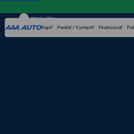
Pobočky
Žilina
Kúpiť
Predať / Vymeniť
Financovať
Po