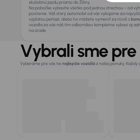
skúšobnú jazdu priamo do Žiliny.
Na pobočke vybavíte všetko pod jednou strechou – od vý
poistenie. Váš starý automobil od vás vykúpime za najvyšš
výplatou peňazí, alebo ho môžete vymeniť za novší s
bonu
vozidla za vás náš tím odborníkov kompletne vybaví aj ad
na úrade.
Vybrali sme pre
Vyberáme pre vás tie
najlepšie vozidlá
z našej ponuky. Každý