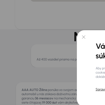
Na po
Vá
sú
Až 400 vozidiel priamo na pobočke
Aby pr
cookie
dokáže
Sprav
AAA AUTO Žilina
ponúka vo svojom autocentre výber zo
automobil u nás získava doživotnú záruku pôvodu, certifi
garanciu
36 mesiacov
na mechanický stav. Ak si nevyberi
siete čítajúcej
19 000 áut
vám akýkoľvek model radi privez