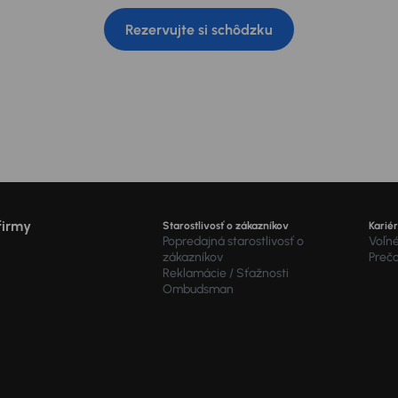
Rezervujte si schôdzku
firmy
Starostlivosť o zákazníkov
Karié
Popredajná starostlivosť o
Voľné
zákazníkov
Preč
Reklamácie / Sťažnosti
Ombudsman