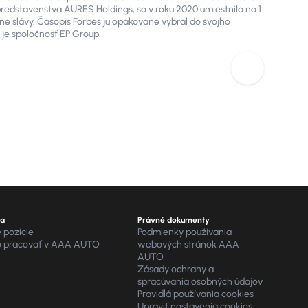
redstavenstva AURES Holdings, sa v roku 2020 umiestnila na 1.
„dvojlitra“ naopak, zase výrazne
ne slávy. Časopis Forbes ju opakovane vybral do svojho
prevláda automat. Vyplýva to
 je spoločnosť EP Group.
z analýzy predajov skupiny AURES
Holdings, prevádzkovateľa
medzinárodnej siete autocentier AAA
AUTO a Mototechna.
ra
Právné dokumenty
 pozície
Podmienky používania
o pracovať v AAA AUTO
webových stránok AAA
AUTO
Zásady ochrany a
spracúvania osobných údajov
Pravidlá používania cookies
Upraviť nastavenia cookies