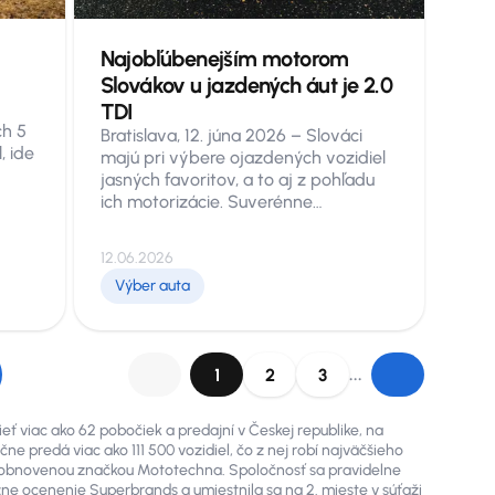
Najobľúbenejším motorom
Slovákov u jazdených áut je 2.0
TDI
ch 5
Bratislava, 12. júna 2026 – Slováci
, ide
majú pri výbere ojazdených vozidiel
jasných favoritov, a to aj z pohľadu
ich motorizácie. Suverénne
íc
najobľúbenejším motorom pri kúpe
jazdených áut je dieselový agregát
12.06.2026
vá
2.0 TDI, ktorý poháňa každé desiate
šie
Výber auta
vozidlo kúpené v tomto roku. O jeho
dominancii svedčí aj to, že za 5 rokov
,
zaznamenal podiel tohto motoru
Počet
trojnásobný nárast. Druhou
...
1
2
3
najžiadanejšou motorizáciou je
vznetová 1.6 TDI a tretie miesto patrí
benzínovému motoru 1.0 TSI.
ť viac ako 62 pobočiek a predajní v Českej republike, na
V prípade týchto dvoch motorizácií
čne predá viac ako 111 500 vozidiel, čo z nej robí najväčšieho
nych
je drvivá väčšina spojená
d obnovenou značkou Mototechna. Spoločnosť sa pravidelne
s manuálnou prevodovkou, no u
žne ocenenie Superbrands a umiestnila sa na 2. mieste v súťaži