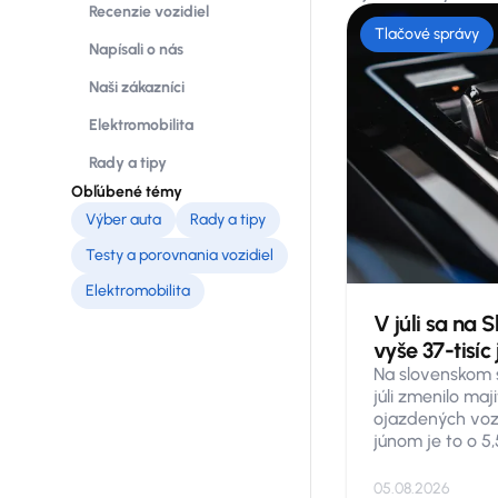
Recenzie vozidiel
Tlačové správy
Napísali o nás
Naši zákazníci
Elektromobilita
Rady a tipy
Obľúbené témy
Výber auta
Rady a tipy
Testy a porovnania vozidiel
Elektromobilita
V júli sa na 
vyše 37-tisíc
Na slovenskom 
júli zmenilo maj
ojazdených vozi
júnom je to o 5
medzimesačne m
priemerné ceny 
05.08.2026