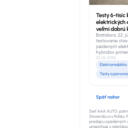
pripravili expe
Holding, prevád
Testy 6-tisíc
autocentier A
Mototechna.
elektrických 
veľmi dobrú 
Bratislava, 22. 
testovanie stav
jazdených elekt
hybridov prinie
zároveň pozitív
22.06.2026
viac ako 6 000 
Elektromobilita
realizovaných 
Testy a porovna
spoločnosťou A
ukazujú, že bat
veľmi dobrú kon
nájazdoch kilom
Späť nahor
nezávislej diagn
mimoriadne nízk
ktoré mali men
Sieť AAA AUTO, patria
kapacity trakčne
Slovensku a v Poľsku. 
0,3 %. Išlo pre
predajcu ojazdených 
generáciu plug-
umiestňuje v rebríčko