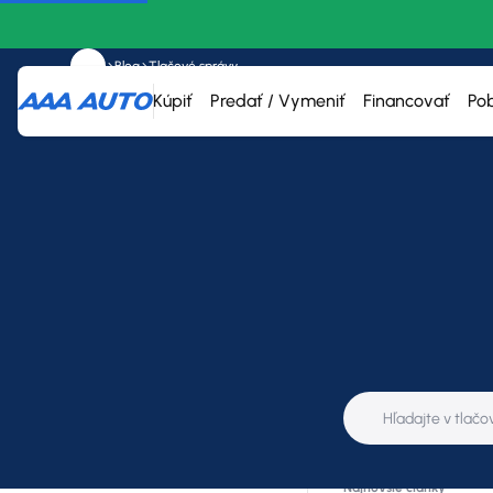
Blog
Tlačové správy
Kúpiť
Predať / Vymeniť
Financovať
Po
Kategória
Všetko
Tlačové správy
Najnovšie články