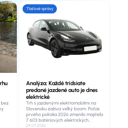
Tlačové správy
trhu
Analýza: Každé tridsiate
predané jazdené auto je dnes
elektrické
 bez
Trh s jazdenými elektromobilmi na
ky
Slovensku zažíva veľký boom. Počas
prvého polroka 2026 zmenilo majiteľa
7 603 batériových elektrických
olrok
vozidiel, medziročne je to rast o 38 %.
24.07.2026