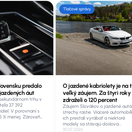
Tlačové správy
Slovensku predalo
O jazdené kabriolety je na 
 jazdených áut
veľký záujem. Za štyri roky
sekundárnom trhu v
zdraželi o 120 percent
iteľa 37 392
Záujem Slovákov o jazdené autá
diel. V porovnaní s
strechy rastie. Viaceré automobil
,5 % menej. Zároveň
ich prestali vyrábať a niektoré
ierne klesli
modely sa stávajú doslova
áut na zhruba 13-tisíc
exkluzívnym tovarom. Za prvý p
30.07.2026