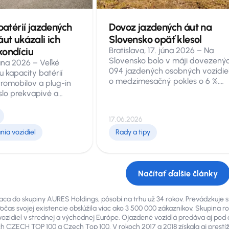
rti spoločnosti AURES
zkovateľa siete
 batérií jazdených
Dovoz jazdených áut na
AA AUTO a
áut ukázali ich
Slovensko opäť klesol
kondíciu
Bratislava, 17. júna 2026 – Na
Slovensko bolo v máji dovezený
júna 2026 – Veľké
094 jazdených osobných vozidiel
u kapacity batérií
o medzimesačný pokles o 6 %.
romobilov a plug-in
Napriek celkovému útlmu rástol
slo prekvapivé a
import áut s nájazdom do 100-tis
ne informácie. Dáta z
kilometrov, medziročne o vyše
unikátnych testov
17.06.2026
polovicu. Na druhej strane, veko
od roku 2023
štruktúra dovezených áut najnov
nia vozidiel
Rady a tipy
URES Holdings
ukázala, že sa zvýšil podiel
érie si zachovávajú
automobilov starších ako 10 rokov
díciu aj pri vysokých
dokonca rástla aj kategória 18+. 
etrov. Zistením
ojazdených áut importovaných
Načítať ďalšie články
ostiky Aviloo je
z Nemecka prekročil hranicu 40
y počet vozidiel,
percent. Vyplýva to z analýzy
ej ako 80 % pôvodnej
ca do skupiny AURES Holdings, pôsobí na trhu už 34 rokov. Prevádzkuje sie
expertov spoločnosti AURES
j batérie, bolo ich len
Počas svojej existencie obslúžila viac ako 3 500 000 zákazníkov. Skupina ro
Holdings, ktorú pripravili z oficiál
dovšetkým o prvú
vozidiel v strednej a východnej Európe. Ojazdené vozidlá predáva aj po
údajov Ministerstva vnútra SR.
in hybridov. Naopak,
ch CZECH TOP 100 a Czech Top 100. V rokoch 2017 a 2018 získala aj prestí