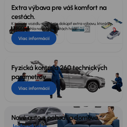
Extra výbava pre váš komfort na
Veľa ďalšej výbavy
cestách.
K tomuto vozidlu si môžete dokúpiť extra výbavu, ktorá by
sa vám mohla na vašich cestách hodiť.
Viac informácií
Fyzická kontrola 260 technických
parametrov
Viac informácií
Nové auto z pohodlia domova.
Jednoducho.