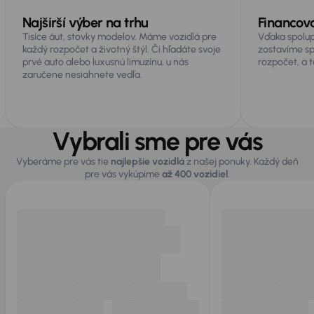
Najširší výber na trhu
Financov
Tisíce áut, stovky modelov. Máme vozidlá pre
Vďaka spolup
každý rozpočet a životný štýl. Či hľadáte svoje
zostavíme sp
prvé auto alebo luxusnú limuzínu, u nás
rozpočet, a t
zaručene nesiahnete vedľa.
Vybrali sme pre vás
Vyberáme pre vás tie
najlepšie vozidlá
z našej ponuky. Každý deň
pre vás vykúpime
až 400 vozidiel
.