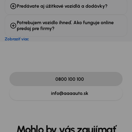
Predávate aj úžitkové vozidlá a dodávky?
Potrebujem vozidlo ihneď. Ako funguje online
predaj pre firmy?
Zobraziť viac
Potrebujete poradiť s
niečím iným?
Sme tu pre vás denne 8:00 - 21:00.
0800 100 100
info@aaaauto.sk
Mohlo by vás zaujímať