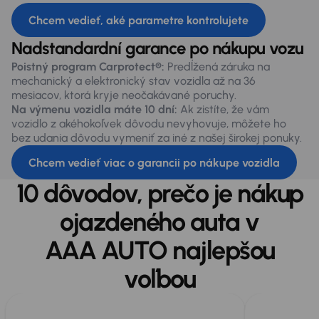
Chcem vedieť, aké parametre kontrolujete
Nadstandardní garance po nákupu vozu
Poistný program Carprotect®:
Predĺžená záruka na
mechanický a elektronický stav vozidla až na 36
mesiacov, ktorá kryje neočakávané poruchy.
Na výmenu vozidla máte 10 dní:
Ak zistíte, že vám
vozidlo z akéhokoľvek dôvodu nevyhovuje, môžete ho
bez udania dôvodu vymeniť za iné z našej širokej ponuky.
Chcem vedieť viac o garancii po nákupe vozidla
10 dôvodov, prečo je nákup
ojazdeného auta v
AAA AUTO najlepšou
voľbou