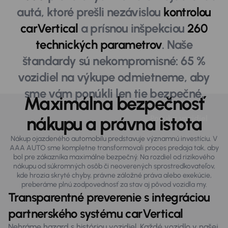
autá, ktoré prešli nezávislou
kontrolou
carVertical
a prísnou inšpekciou
260
technických parametrov
. Naše
štandardy sú nekompromisné: 65 %
vozidiel na výkupe odmietneme, aby
sme vám ponúkli len tie bezpečné.
Maximálna bezpečnosť
nákupu a právna istota
Maximálna bezpečnosť
Ponuka vozidiel
Nákup ojazdeného automobilu predstavuje významnú investíciu. V
AAA AUTO sme kompletne transformovali proces predaja tak, aby
bol pre zákazníka maximálne bezpečný. Na rozdiel od rizikového
nákupu od súkromných osôb či neoverených sprostredkovateľov,
kde hrozia skryté chyby, právne záložné práva alebo exekúcie,
preberáme plnú zodpovednosť za stav aj pôvod vozidla my.
Transparentné preverenie s integráciou
partnerského systému carVertical
Nehráme hazard s históriou vozidiel. Každé vozidlo v našej