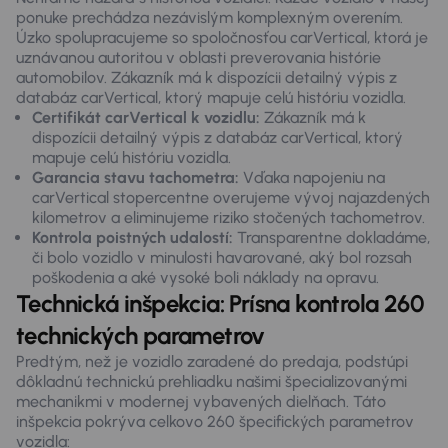
ponuke prechádza nezávislým komplexným overením.
Úzko spolupracujeme so spoločnosťou carVertical, ktorá je
uznávanou autoritou v oblasti preverovania histórie
automobilov. Zákazník má k dispozícii detailný výpis z
databáz carVertical, ktorý mapuje celú históriu vozidla.
Certifikát carVertical k vozidlu:
Zákazník má k
dispozícii detailný výpis z databáz carVertical, ktorý
mapuje celú históriu vozidla.
Garancia stavu tachometra:
Vďaka napojeniu na
carVertical stopercentne overujeme vývoj najazdených
kilometrov a eliminujeme riziko stočených tachometrov.
Kontrola poistných udalostí:
Transparentne dokladáme,
či bolo vozidlo v minulosti havarované, aký bol rozsah
poškodenia a aké vysoké boli náklady na opravu.
Technická inšpekcia: Prísna kontrola 260
technických parametrov
Predtým, než je vozidlo zaradené do predaja, podstúpi
dôkladnú technickú prehliadku našimi špecializovanými
mechanikmi v modernej vybavených dielňach. Táto
inšpekcia pokrýva celkovo 260 špecifických parametrov
vozidla: