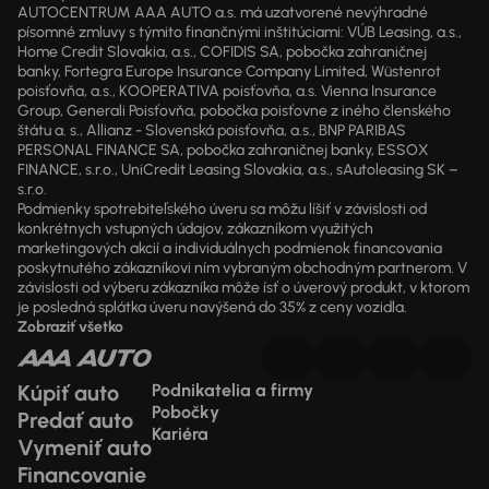
AUTOCENTRUM AAA AUTO a.s. má uzatvorené nevýhradné
písomné zmluvy s týmito finančnými inštitúciami: VÚB Leasing, a.s.,
Home Credit Slovakia, a.s., COFIDIS SA, pobočka zahraničnej
banky, Fortegra Europe Insurance Company Limited, Wüstenrot
poisťovňa, a.s., KOOPERATIVA poisťovňa, a.s. Vienna Insurance
Group, Generali Poisťovňa, pobočka poisťovne z iného členského
štátu a. s., Allianz - Slovenská poisťovňa, a.s., BNP PARIBAS
PERSONAL FINANCE SA, pobočka zahraničnej banky, ESSOX
FINANCE, s.r.o., UniCredit Leasing Slovakia, a.s., sAutoleasing SK –
s.r.o.
Podmienky spotrebiteľského úveru sa môžu líšiť v závislosti od
konkrétnych vstupných údajov, zákazníkom využitých
marketingových akcií a individuálnych podmienok financovania
poskytnutého zákazníkovi ním vybraným obchodným partnerom. V
závislosti od výberu zákazníka môže ísť o úverový produkt, v ktorom
je posledná splátka úveru navýšená do 35% z ceny vozidla.
Zobraziť všetko
Kúpiť auto
Podnikatelia a firmy
Pobočky
Predať auto
Kariéra
Vymeniť auto
Financovanie