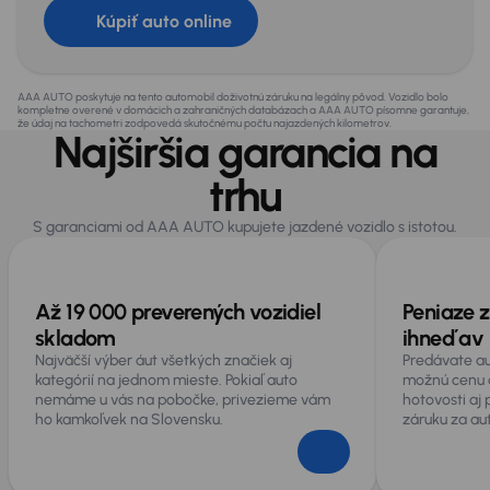
Kúpiť auto online
AAA AUTO poskytuje na tento automobil doživotnú záruku na legálny pôvod. Vozidlo bolo
kompletne overené v domácich a zahraničných databázach a AAA AUTO písomne garantuje,
že údaj na tachometri zodpovedá skutočnému počtu najazdených kilometrov.
Najširšia garancia na
trhu
S garanciami od AAA AUTO kupujete jazdené vozidlo s istotou.
Až 19 000 preverených vozidiel
Peniaze z
skladom
ihneď av 
Najväčší výber áut všetkých značiek aj
Predávate au
kategórií na jednom mieste. Pokiaľ auto
možnú cenu 
nemáme u vás na pobočke, privezieme vám
hotovosti aj
ho kamkoľvek na Slovensku.
záruku za au