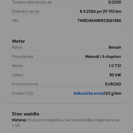
Továrenská záruka do
3/2030
Posledný servis
8.4.2026 pri 29 190 km
VIN
TMBGR6NW8S3061585
Motor
Palivo
Benzín
Prevodovka
Manuál
/ 6 stupňov
Motor
1.0 TSI
Výkon
85 kW
Emisná norma
EURO6D
Emisie CO2
Kalkulačka emisií
123 g/km
Stav vozidla
História:
Po prvom majiteľovi, Servisná knižka, Kúpené nové
v SR