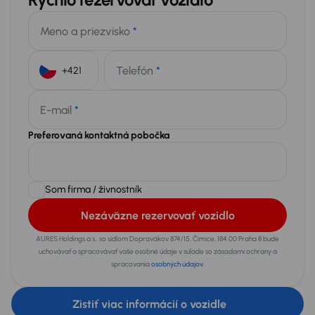
Meno a priezvisko
*
Telefón
*
+421
E-mail
*
Preferovaná kontaktná pobočka
Som firma / živnostník
Nezáväzne rezervovať vozidlo
AURES Holdings a.s., so sídlom Dopravákov 874/15, Čimice, 184 00 Praha 8 bude
uchovávať a spracovávať vaše osobné údaje v súlade so zásadami ochrany a
spracovania
osobných údajov
.
Zistiť viac informácií o vozidle