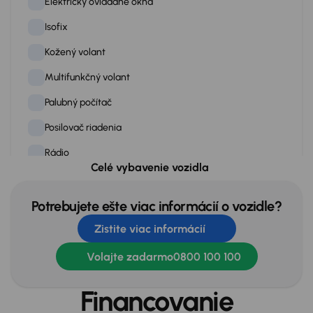
Elektricky ovládané okná
Isofix
Kožený volant
Multifunkčný volant
Palubný počítač
Posilovač riadenia
Rádio
Celé vybavenie vozidla
Stop štart systém
Tempomat
Potrebujete ešte viac informácií o vozidle?
Zistite viac informácií
Tónované okná
Vyhrievané predné sedadlá
Volajte zadarmo
0800 100 100
Financovanie
Exteriér