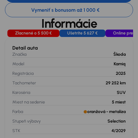
Vymeniť s bonusom až 1 000 €
Informácie
Zlacnené o 5 500 €
Ušetríte 5 627 €
Online preda
Detail auta
Značka
Škoda
Model
Kamiq
Registrácia
2025
Tachometer
29 252 km
Karoséria
SUV
Miest na sedenie
5
miest
Farba
oranžová
- metalíza
Stupeň výbavy
Selection
STK
4/2029