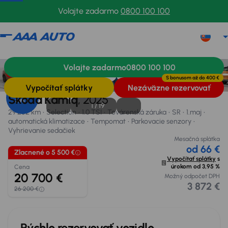
Volajte zadarmo
0800 100 100
Škoda Kamiq
2025
29 252 km
Volajte zadarmo
0800 100 100
Informácie
Výbava
Financovanie
Zlacnené o 5 500 €
S bonusom až do
400 €
Vypočítať splátky
Nezáväzne rezervovať
Úrok od
Škoda Kamiq
, 2025
3,95 %
1 /
19
29 252 km
Selection
1.0 TSI
Továrenská záruka
SR
1.maj
automatická klimatizace
Tempomat
Parkovacie senzory
Vyhrievanie sedačiek
Mesačná splátka
od 66 €
Zlacnené o 5 500 €
Vypočítať splátky
s
úrokom od
3,95 %
Cena
20 700 €
Možný odpočet DPH
3 872 €
26 200 €
Rýchlo rezervovať vozidlo