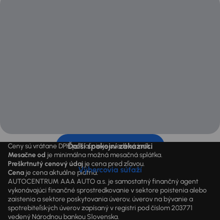
Ďalší spokojní zákazníci
Ceny sú vrátane DPH pokiaľ nie je uvedené inak.
Mesačne od
je minimálna možná mesačná splátka.
Preškrtnutý cenový údaj
je cena pred zľavou.
Výhercovia súťaží
Cena
je cena aktuálne platná.
AUTOCENTRUM AAA AUTO a.s. je samostatný finančný agent
vykonávajúci finančné sprostredkovanie v sektore poistenia alebo
zaistenia a sektore poskytovania úverov, úverov na bývanie a
spotrebiteľských úverov zapísaný v registri pod číslom 203771
vedený Národnou bankou Slovenska.