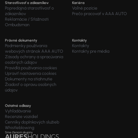
Starostlivosť o zákazníkov
Kariéra
Popredajná starostlivosť o
Voľné pozície
zákazníkov
Prečo pracovať v AAA AUTO
Reklamácie / Sťažnosti
Ombudsman
Právné dokumenty
Kontakty
Podmienky používania
Kontakty
webových stránok AAA AUTO
Kontakty pre média
Zásady ochrany a spracúvania
osobných údajov
Pravidlá používania cookies
Upraviť nastavenia cookies
Dokumenty na stiahnutie
Žiadosť o opravu osobných
údajov
Ostatné odkazy
Vyhľadávanie
Recenzie vozidiel
Cenníky doplnkových služieb
Whistleblowing
Sme členom skupiny