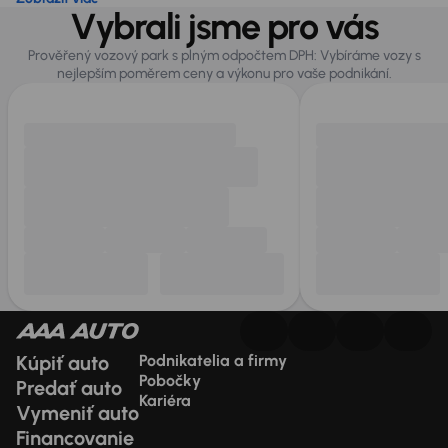
Vybrali jsme pro vás
Prověřený vozový park s plným odpočtem DPH: Vybíráme vozy s
nejlepším poměrem ceny a výkonu pro vaše podnikání.
Kúpiť auto
Podnikatelia a firmy
Pobočky
Predať auto
Kariéra
Vymeniť auto
Financovanie