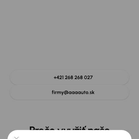
Zavolajte nám na linku
pre podnikateľov
Náš tím odborníkov na firemnú mobilitu je Vám
k dispozícii.
+421 268 268 027
firmy@aaaauto.sk
Prečo využiť naše