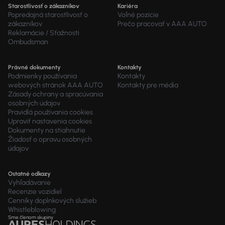
Starostlivosť o zákazníkov
Kariéra
Popredajná starostlivosť o
Voľné pozície
zákazníkov
Prečo pracovať v AAA AUTO
Reklamácie / Sťažnosti
Ombudsman
Právné dokumenty
Kontakty
Podmienky používania
Kontakty
webových stránok AAA AUTO
Kontakty pre média
Zásady ochrany a spracúvania
osobných údajov
Pravidlá používania cookies
Upraviť nastavenia cookies
Dokumenty na stiahnutie
Žiadosť o opravu osobných
údajov
Ostatné odkazy
Vyhľadávanie
Recenzie vozidiel
Cenníky doplnkových služieb
Whistleblowing
Sme členom skupiny