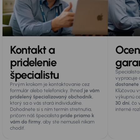
Kontakt a
Ocen
pridelenie
gara
špecialistu
Špecialista
vypracuje 
Prvým krokom je kontaktovanie cez
dostanete 
formulár alebo telefonicky. Ihneď
je vám
Kľúčovou v
pridelený špecializovaný obchodník
,
výkupnú c
ktorý sa o vás stará individuálne.
30 dní
, čo
Dohodnete si s ním termín stretnutia,
interné roz
pričom náš špecialista
príde priamo k
vám do firmy
, aby ste nemuseli nikam
chodiť.