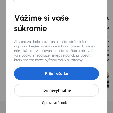
komplexné služby?
Vážime si vaše
Predaj vozidiel
Výkup vo
súkromie
Výhodne vy
Vyberte si z ponuky, máme pre
vozidiel
vás 19 000 vozidiel, viac ako 5 000
Zľavnená c
vozidiel s odpočtom DPH alebo
dvoch a via
Aby pre vás bolo prezeranie našich stránok čo
1 000 úžitkových vozidiel
Peniaze vá
najpohodlnejšie, využívame súbory cookies. Cookies
Máme k dispozícii vozidlá
jedného dň
nám slúžia na zlepšovanie našich služieb a zároveň
všetkých veľkostí a značiek
ihneď
Vykupujeme
vám vďaka nim dokážeme lepšie ponúknuť obsah,
k odberu
k vám do fi
ktorý pre vás môže byť zaujímavý a užitočný.
Navyše pre každého podnikateľa
balíček výhod zadarmo
Prijať všetko
Iba nevyhnutné
Spravovať cookies
Náš tím firemných