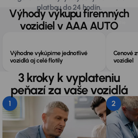
platbou do 24 hodín.
Výhody výkupu firemných
Výhody predaja
vozidiel v AAA AUTO
Dohodnúť si stretnutie
firemných vozidiel
Výhodne vykúpime jednotlivé
Cenové z
vozidlá aj celé flotily
vozidiel
3 kroky k vyplateniu
peňazí za vaše vozidlá
1
2