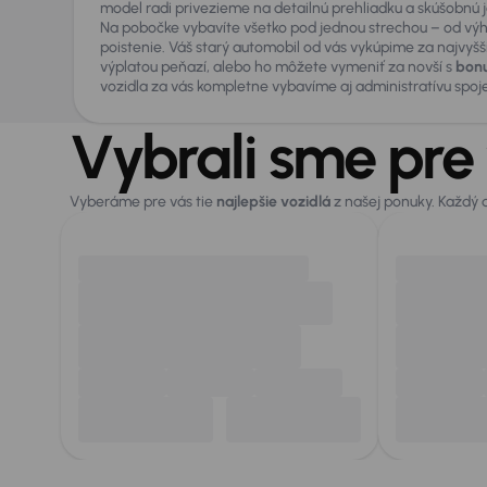
model radi privezieme na detailnú prehliadku a skúšobnú 
Na pobočke vybavíte všetko pod jednou strechou – od vý
poistenie. Váš starý automobil od vás vykúpime za najvyšš
výplatou peňazí, alebo ho môžete vymeniť za novší s
bonu
vozidla za vás kompletne vybavíme aj administratívu spoj
Vybrali sme pre
Vyberáme pre vás tie
najlepšie vozidlá
z našej ponuky. Každý