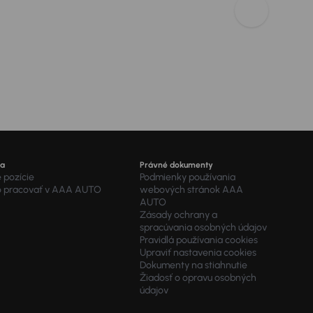
ra
Právné dokumenty
 pozície
Podmienky používania
o pracovať v AAA AUTO
webových stránok AAA
AUTO
Zásady ochrany a
spracúvania osobných údajov
Pravidlá používania cookies
Upraviť nastavenia cookies
Dokumenty na stiahnutie
Žiadosť o opravu osobných
údajov