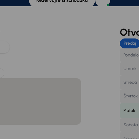
Rezervujte si schôdzku
Otv
,
Predaj
Pondelo
Utorok
e
Streda
Štvrtok
Piatok
Sobota
Nedeľa