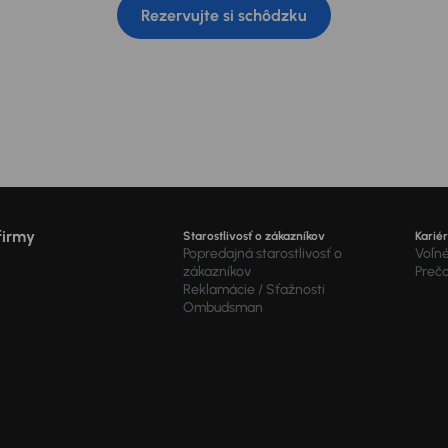
Rezervujte si schôdzku
firmy
Starostlivosť o zákazníkov
Karié
Popredajná starostlivosť o
Voľné
zákazníkov
Preč
Reklamácie / Sťažnosti
Ombudsman