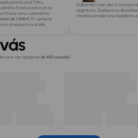
jazdu priamo pod Tatry.
Odborník s viac ako 5-ročnými s
hodného financovania až po
segmentu. Zaoberá sa desiatkam
iu trhovú cenu s okamžitou
vhodné poradenstvo každému zá
som až 1 000 €
. Pri výmene
enú s prepisom na úrade.
 vás
 deň pre vás vykúpime
až 400 vozidiel
.