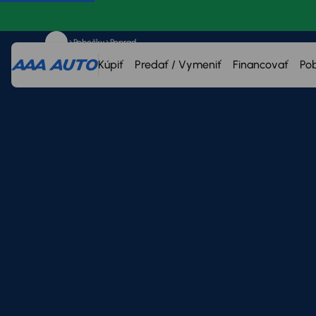
Pobočky
Poprad
Kúpiť
Predať / Vymeniť
Financovať
Po