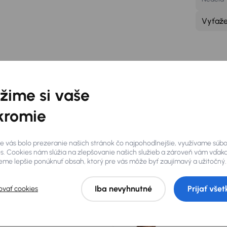
Vyťaž
bočke je vám k disp
žime si vaše
kromie
Wifi pripojenie zadarmod
Par
e vás bolo prezeranie našich stránok čo najpohodlnejšie, využívame súb
O pobočke
s. Cookies nám slúžia na zlepšovanie našich služieb a zároveň vám vďak
me lepšie ponúknuť obsah, ktorý pre vás môže byť zaujímavý a užitočný.
Iba nevyhnutné
Prijať všet
ovať cookies
ese
Priemyselný areál východ
utomobil u nás získava doživotnú
Milan Šoltys
ciu
36 mesiacov
na mechanický
Manažér pobočky
ajúcej
19 000 áut
vám akýkoľvek