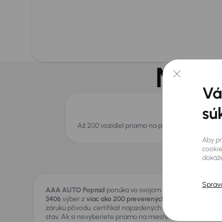
Na po
Vá
sú
Až 200 vozidiel priamo na pobočke
Aby pr
cookie
dokáže
Sprav
AAA AUTO Poprad
ponúka vo svojom autocentre na adr
3406
výber z
viac ako 200 preverených vozidiel
. Každý a
záruku pôvodu, certifikát najazdených kilometrov a garan
stav. Ak si nevyberiete priamo na mieste, z našej siete čít