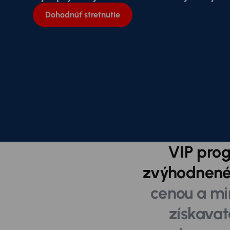
Dohodnúť stretnutie
VIP prog
zvýhodnené 
cenou a mi
získava