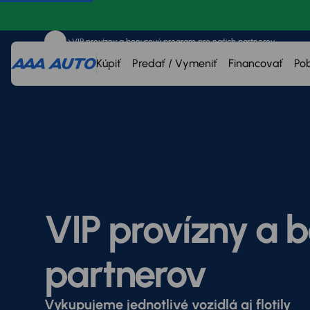
VIP provízny a bonusový program pre našich partnerov
Kúpiť
Predať / Vymeniť
Financovať
Po
VIP provízny a 
partnerov
Vykupujeme jednotlivé vozidlá aj flotily