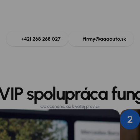
nám na linku pre p
áš tím odborníkov na firemnú mobilitu je Vám k dispozíci
+421 268 268 027
firmy@aaaauto.sk
VIP spolupráca fun
Od ocenenia až k vašej provízii
2