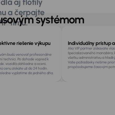
lá aj flotily
hu a čerpajte
onusovým systémom
IP tímu.
ím je vám k dispozícii
Dohodnúť stretnutie
ektívne riešenie výkupu
Individuálny prístup a
Ako VIP partner získavate vla
špecializovaného manažéra, k
a vám budú venovať profesionálne
všetku administratívu a hladk
ní technici. Po dohode vopred k
Vaše požiadavky riešime priori
de, vozidlá obhliadne a ocení.
prispôsobujeme časovým potr
ú cenu získate už do 24 hodín.
sledne vyplatíme do jedného dňa.