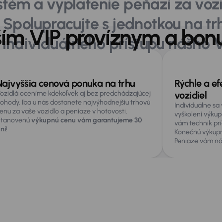
tém a vyplatenie peňazí za vozid
 Spolupracujte s jednotkou na tr
naším VIP províznym a b
individuálneho prístupu nášho V
ogramu
Ako VIP spolupráca funguje
Prečo využiť naše služby
Náš t
Najvyššia cenová ponuka na trhu
Rýchle a ef
ozidlá oceníme kdekoľvek aj bez predchádzajúcej
vozidiel
ohody. Iba u nás dostanete najvýhodnejšiu trhovú
Individuálne s
enu za vaše vozidlo a peniaze v hotovosti.
vyškolení výkup
tanovenú
výkupnú cenu vám garantujeme 30
vám technik prí
ní
!
Konečnú výkupn
Peniaze vám ná