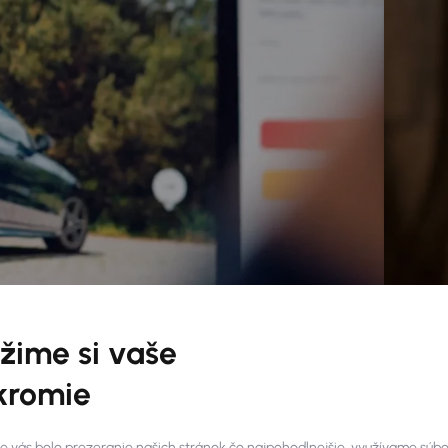
žime si vaše
kromie
e vás bolo prezeranie našich stránok čo najpohodlnejšie, využívame súb