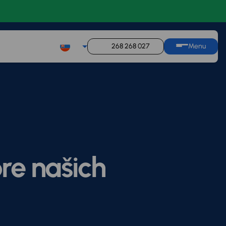
268 268 027
Menu
re našich