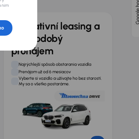
Google hodno
lužby?
enová ponuka do 60 mi
a nim
o VIP partner získavate prioritu. Na základe vašich po
novú ponuku a zašleme vám ju na posúdenie už do jedne
Operativní leasing a
ko
dlouhodobý
pronájem
Najrýchlejší spôsob obstarania vozidla
Prenájom už od 6 mesiacov
Vyberte si vozidlo a užívajte ho bez starostí.
My sa o všetko postaráme.