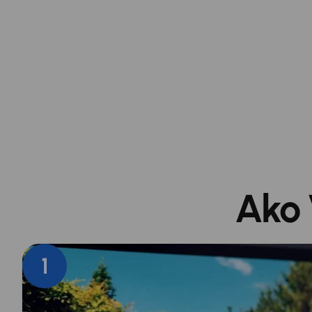
Zavolajte 
N
Ako 
1