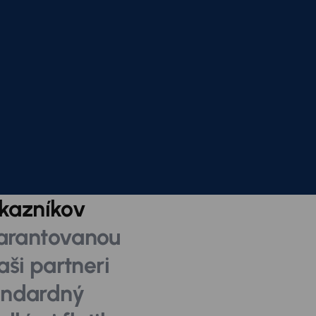
ákazníkov
arantovanou
ši partneri
andardný