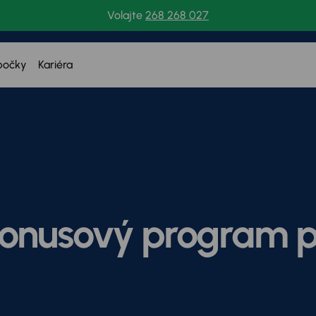
Volajte
268 268 027
bočky
Kariéra
bonusový program p