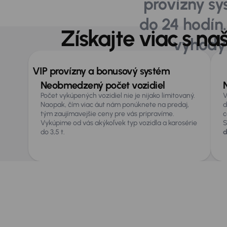
provízny sys
do 24 hodín.
Získajte viac s 
výhody 
VIP provízny a bonusový systém
Výhody VIP pr
Neobmedzený počet vozidiel
Počet vykúpených vozidiel nie je nijako limitovaný.
V
Naopak, čím viac áut nám ponúknete na predaj,
d
tým zaujímavejšie ceny pre vás pripravíme.
c
Vykúpime od vás akýkoľvek typ vozidla a karosérie
S
do 3,5 t.
d