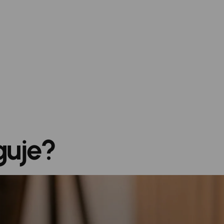
odnikateľov
i.
guje?