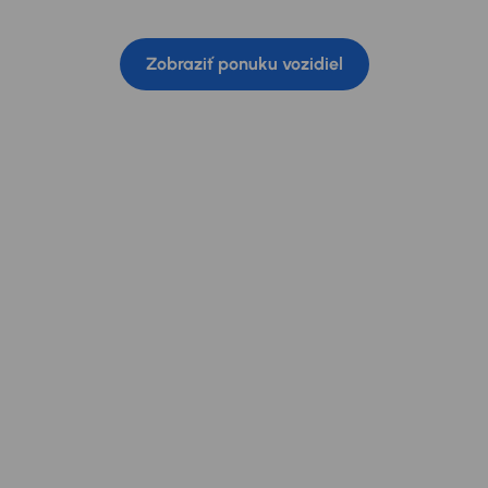
 flexibilný operatívny lízing Vám umožní jazdiť bez staro
Zobraziť ponuku vozidiel
 výber úžitkových vo
Slovensku