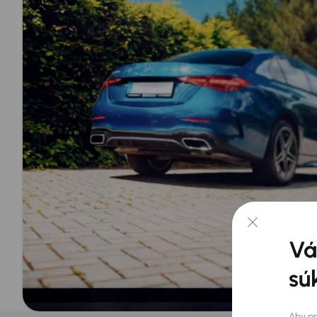
Vá
sú
Aby pr