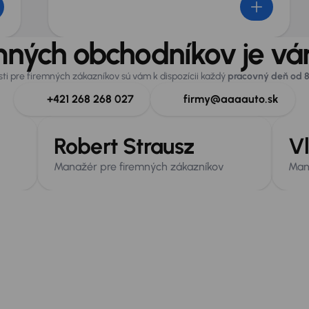
mných obchodníkov je vám
isti pre firemných zákazníkov sú vám k dispozícii každý
pracovný deň od 8
+421 268 268 027
firmy@aaaauto.sk
Robert Strausz
Vl
Manažér pre firemných zákazníkov
Man
Mototechna Drive