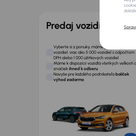
Prvotný kontakt a in
Prečo
cookie
dokáže
Proces začína telefonicky alebo e-mailom, ked
základnú špecifikáciu ponúkaného vozidla (zna
Predaj vozidiel
Sprav
technický stav).
Vyberte si z ponuky, máme pre vás 19 000
vozidiel, viac ako 5 000 vozidiel s odpočtom
DPH alebo 1 000 úžitkových vozidiel
Máme k dispozícii vozidlá všetkých veľkostí 
značiek
ihneď k odberu
Navyše pre každého podnikateľa
balíček
výhod zadarmo