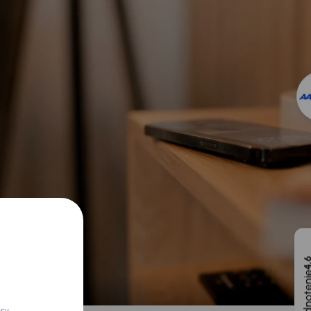
4,
ory