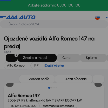
Alfa Romeo
147
Zrušiť všetko
Volajte zadarmo
0800 100 100
Ojazdené vozidlá Alfa Romeo 147 na
predaj
1 auto
2
Značka a model
Cena
Splátka
Alfa Romeo
147
Zrušiť všetko
Zoradiť podľa
Uložiť hľadanie
Alfa Romeo 147
2008
189 179 km
Benzín
1.6 16V T.SPARK ECO
77 kW
1.6 16V T.SPARK ECO
automatická klimatizace