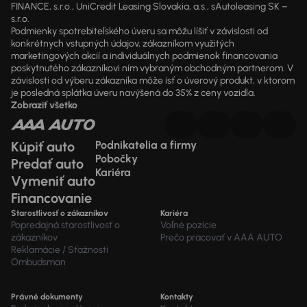
FINANCE, s.r.o., UniCredit Leasing Slovakia, a.s., sAutoleasing SK –
s.r.o.
Podmienky spotrebiteľského úveru sa môžu líšiť v závislosti od
konkrétnych vstupných údajov, zákazníkom využitých
marketingových akcií a individuálnych podmienok financovania
poskytnutého zákazníkovi ním vybraným obchodným partnerom. V
závislosti od výberu zákazníka môže ísť o úverový produkt, v ktorom
je posledná splátka úveru navýšená do 35% z ceny vozidla.
Zobraziť všetko
Kúpiť auto
Podnikatelia a firmy
Pobočky
Predať auto
Kariéra
Vymeniť auto
Financovanie
Starostlivosť o zákazníkov
Kariéra
Popredajná starostlivosť o
Voľné pozície
zákazníkov
Prečo pracovať v AAA AUTO
Reklamácie / Sťažnosti
Ombudsman
Právné dokumenty
Kontakty