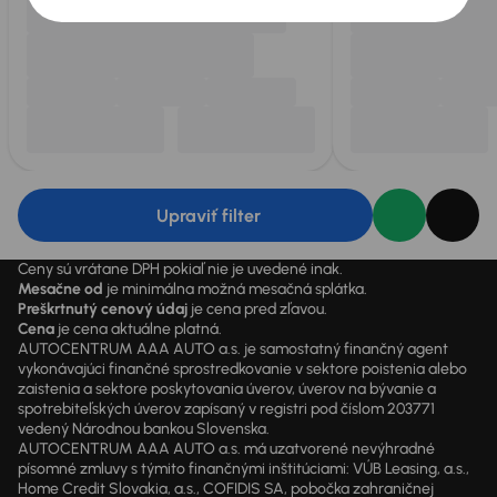
Upraviť filter
Ceny sú vrátane DPH pokiaľ nie je uvedené inak.
Mesačne od
je minimálna možná mesačná splátka.
Preškrtnutý cenový údaj
je cena pred zľavou.
Cena
je cena aktuálne platná.
AUTOCENTRUM AAA AUTO a.s. je samostatný finančný agent
vykonávajúci finančné sprostredkovanie v sektore poistenia alebo
zaistenia a sektore poskytovania úverov, úverov na bývanie a
spotrebiteľských úverov zapísaný v registri pod číslom 203771
vedený Národnou bankou Slovenska.
AUTOCENTRUM AAA AUTO a.s. má uzatvorené nevýhradné
písomné zmluvy s týmito finančnými inštitúciami: VÚB Leasing, a.s.,
Home Credit Slovakia, a.s., COFIDIS SA, pobočka zahraničnej