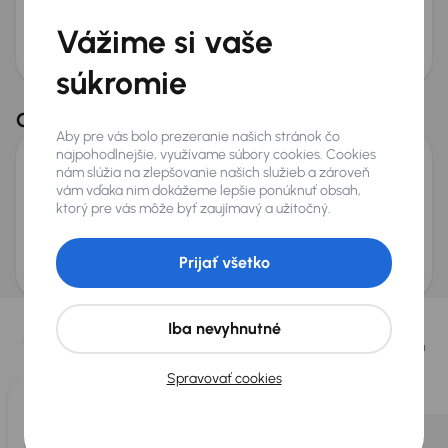
Odoslať dopyt
Vážime si vaše
AURES Holdings a.s., so sídlom Dopravákov 874/15, Čimice, 184 00 Praha 8 bude
uchovávať a spracovávať vaše osobné údaje v súlade so zásadami ochrany a
spracovania
osobných údajov
.
súkromie
Odporúčané vozidlá z ďalších trhov
Aby pre vás bolo prezeranie našich stránok čo
najpohodlnejšie, využívame súbory cookies. Cookies
nám slúžia na zlepšovanie našich služieb a zároveň
Alfa Romeo Giulia
vám vďaka nim dokážeme lepšie ponúknuť obsah,
2024
36 879 km
Automat
Benzín
2.0 Turbo
206 kW
4x4
ktorý pre vás môže byť zaujímavý a užitočný.
Servisná knižka
2.0 Turbo
4x4
Automat
+1 ďalších
Mesačná splátka
Akciová cena na úver
Prijať všetko
na mieru
33 900 €
Vybrali sme pre vás
Iba nevyhnutné
Vyberáme pre vás tie
najlepšie vozidlá
z našej ponuky. Každý deň
pre vás vykúpime
až 400 vozidiel
.
Spravovať cookies