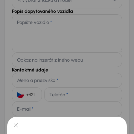
Vybrať značku a model
Popis dopytovaného vozidla
Popíšte vozidlo
*
Odkaz na inzerát z iného webu
Kontaktné údaje
Meno a priezvisko
*
Telefón
*
+421
E-mail
*
Chcem dostávať informácie o atraktívnych zľavových
ponukách