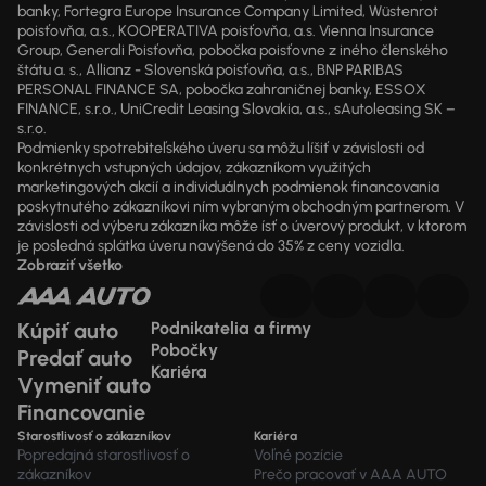
banky, Fortegra Europe Insurance Company Limited, Wüstenrot
poisťovňa, a.s., KOOPERATIVA poisťovňa, a.s. Vienna Insurance
Group, Generali Poisťovňa, pobočka poisťovne z iného členského
štátu a. s., Allianz - Slovenská poisťovňa, a.s., BNP PARIBAS
PERSONAL FINANCE SA, pobočka zahraničnej banky, ESSOX
FINANCE, s.r.o., UniCredit Leasing Slovakia, a.s., sAutoleasing SK –
s.r.o.
Podmienky spotrebiteľského úveru sa môžu líšiť v závislosti od
konkrétnych vstupných údajov, zákazníkom využitých
marketingových akcií a individuálnych podmienok financovania
poskytnutého zákazníkovi ním vybraným obchodným partnerom. V
závislosti od výberu zákazníka môže ísť o úverový produkt, v ktorom
je posledná splátka úveru navýšená do 35% z ceny vozidla.
Zobraziť všetko
Kúpiť auto
Podnikatelia a firmy
Pobočky
Predať auto
Kariéra
Vymeniť auto
Financovanie
Starostlivosť o zákazníkov
Kariéra
Popredajná starostlivosť o
Voľné pozície
zákazníkov
Prečo pracovať v AAA AUTO