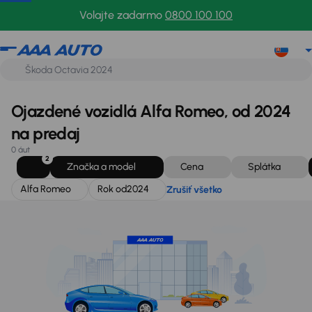
Alfa Romeo
Rok od
2024
Zrušiť všetko
Volajte zadarmo
0800 100 100
Ojazdené vozidlá Alfa Romeo, od 2024
na predaj
0 áut
2
Značka a model
Cena
Splátka
Alfa Romeo
Rok od
2024
Zrušiť všetko