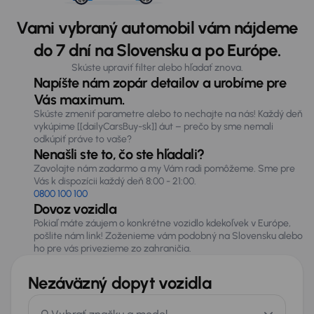
Vami vybraný automobil vám nájdeme
do 7 dní na Slovensku a po Európe.
Skúste upraviť filter alebo hľadať znova.
Napíšte nám zopár detailov a urobíme pre
Vás maximum.
Skúste zmeniť parametre alebo to nechajte na nás! Každý deň
vykúpime [[dailyCarsBuy-sk]] áut – prečo by sme nemali
odkúpiť práve to vaše?
Nenašli ste to, čo ste hľadali?
Zavolajte nám zadarmo a my Vám radi pomôžeme. Sme pre
Vás k dispozícii každý deň 8:00 - 21:00.
0800 100 100
Dovoz vozidla
Pokiaľ máte záujem o konkrétne vozidlo kdekoľvek v Európe,
pošlite nám link! Zoženieme vám podobný na Slovensku alebo
ho pre vás privezieme zo zahraničia.
Nezáväzný dopyt vozidla