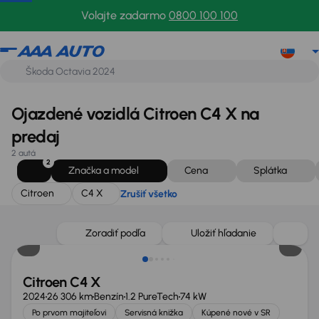
Citroen
C4 X
Zrušiť všetko
Volajte zadarmo
0800 100 100
Ojazdené vozidlá Citroen C4 X na
predaj
2 autá
2
Značka a model
Cena
Splátka
Citroen
C4 X
Zrušiť všetko
Ušetríte 4 400 €
Zoradiť podľa
Uložiť hľadanie
Citroen C4 X
2024
26 306 km
Benzín
1.2 PureTech
74 kW
Po prvom majiteľovi
Servisná knižka
Kúpené nové v SR