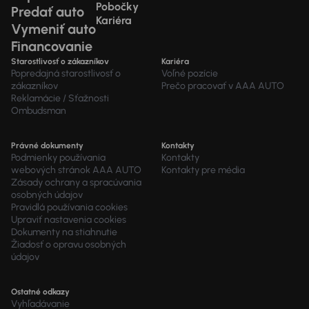
Pobočky
Predať auto
Kariéra
Vymeniť auto
Financovanie
Starostlivosť o zákazníkov
Kariéra
Popredajná starostlivosť o
Voľné pozície
zákazníkov
Prečo pracovať v AAA AUTO
Reklamácie / Sťažnosti
Ombudsman
Právné dokumenty
Kontakty
Podmienky používania
Kontakty
webových stránok AAA AUTO
Kontakty pre média
Zásady ochrany a spracúvania
osobných údajov
Pravidlá používania cookies
Upraviť nastavenia cookies
Dokumenty na stiahnutie
Žiadosť o opravu osobných
údajov
Ostatné odkazy
Vyhľadávanie