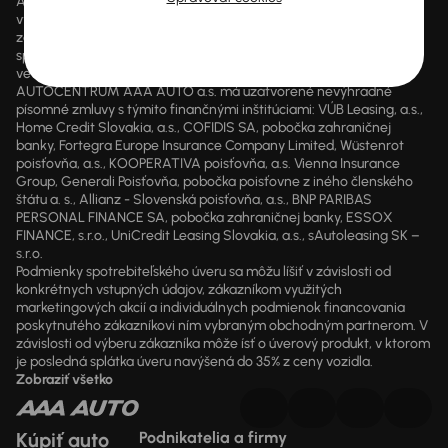
AUTOCENTRUM AAA AUTO a.s. je samostatný finančný agent
vykonávajúci finančné sprostredkovanie v sektore poistenia alebo
zaistenia a sektore poskytovania úverov, úverov na bývanie a
spotrebiteľských úverov zapísaný v registri pod číslom 203771
vedený Národnou bankou Slovenska.
AUTOCENTRUM AAA AUTO a.s. má uzatvorené nevýhradné
písomné zmluvy s týmito finančnými inštitúciami: VÚB Leasing, a.s.,
Home Credit Slovakia, a.s., COFIDIS SA, pobočka zahraničnej
banky, Fortegra Europe Insurance Company Limited, Wüstenrot
poisťovňa, a.s., KOOPERATIVA poisťovňa, a.s. Vienna Insurance
Group, Generali Poisťovňa, pobočka poisťovne z iného členského
štátu a. s., Allianz - Slovenská poisťovňa, a.s., BNP PARIBAS
PERSONAL FINANCE SA, pobočka zahraničnej banky, ESSOX
FINANCE, s.r.o., UniCredit Leasing Slovakia, a.s., sAutoleasing SK –
s.r.o.
Podmienky spotrebiteľského úveru sa môžu líšiť v závislosti od
konkrétnych vstupných údajov, zákazníkom využitých
marketingových akcií a individuálnych podmienok financovania
poskytnutého zákazníkovi ním vybraným obchodným partnerom. V
závislosti od výberu zákazníka môže ísť o úverový produkt, v ktorom
je posledná splátka úveru navýšená do 35% z ceny vozidla.
Zobraziť všetko
Kúpiť auto
Podnikatelia a firmy