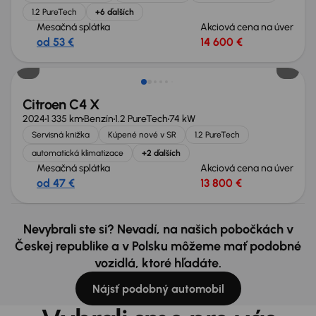
1.2 PureTech
+6 ďalších
Mesačná splátka
Akciová cena na úver
od 53 €
14 600 €
Citroen C4 X
2024
1 335 km
Benzín
1.2 PureTech
74 kW
Servisná knižka
Kúpené nové v SR
1.2 PureTech
automatická klimatizace
+2 ďalších
Mesačná splátka
Akciová cena na úver
od 47 €
13 800 €
Nevybrali ste si? Nevadí, na našich pobočkách v
Českej republike a v Polsku môžeme mať podobné
vozidlá, ktoré hľadáte.
Nájsť podobný automobil