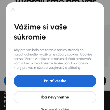
Vybrali sme pre vás
Vyberáme pre vás tie
najlepšie vozidlá
z našej ponuky. Každý deň
pre vás vykúpime
až 400 vozidiel
.
Vážime si vaše
súkromie
Aby pre vás bolo prezeranie našich stránok čo
najpohodlnejšie, využívame súbory cookies. Cookies
nám slúžia na zlepšovanie našich služieb a zároveň
vám vďaka nim dokážeme lepšie ponúknuť obsah,
ktorý pre vás môže byť zaujímavý a užitočný.
Upraviť filter
Prijať všetko
Ceny sú vrátane DPH pokiaľ nie je uvedené inak.
Iba nevyhnutné
Mesačne od
je minimálna možná mesačná splátka.
Preškrtnutý cenový údaj
je cena pred zľavou.
Cena
je cena aktuálne platná.
Spravovať cookies