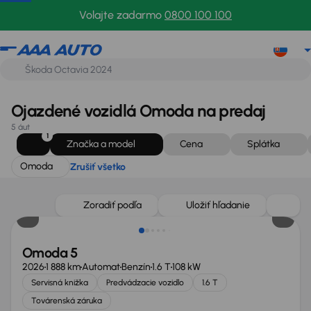
Omoda
Zrušiť všetko
Volajte zadarmo
0800 100 100
Ojazdené vozidlá Omoda na predaj
5 áut
1
Značka a model
Cena
Splátka
Omoda
Zrušiť všetko
Možnosť odpočtu DPH
Zoradiť podľa
Uložiť hľadanie
Omoda 5
2026
1 888 km
Automat
Benzín
1.6 T
108 kW
Servisná knižka
Predvádzacie vozidlo
1.6 T
Továrenská záruka