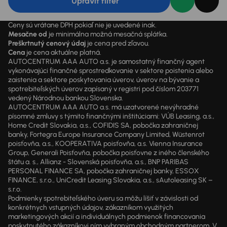
Upraviť filter
Ceny sú vrátane DPH pokiaľ nie je uvedené inak.
Mesačne od
je minimálna možná mesačná splátka.
Preškrtnutý cenový údaj
je cena pred zľavou.
Cena
je cena aktuálne platná.
AUTOCENTRUM AAA AUTO a.s. je samostatný finančný agent
vykonávajúci finančné sprostredkovanie v sektore poistenia alebo
zaistenia a sektore poskytovania úverov, úverov na bývanie a
spotrebiteľských úverov zapísaný v registri pod číslom 203771
vedený Národnou bankou Slovenska.
AUTOCENTRUM AAA AUTO a.s. má uzatvorené nevýhradné
písomné zmluvy s týmito finančnými inštitúciami: VÚB Leasing, a.s.,
Home Credit Slovakia, a.s., COFIDIS SA, pobočka zahraničnej
banky, Fortegra Europe Insurance Company Limited, Wüstenrot
poisťovňa, a.s., KOOPERATIVA poisťovňa, a.s. Vienna Insurance
Group, Generali Poisťovňa, pobočka poisťovne z iného členského
štátu a. s., Allianz - Slovenská poisťovňa, a.s., BNP PARIBAS
PERSONAL FINANCE SA, pobočka zahraničnej banky, ESSOX
FINANCE, s.r.o., UniCredit Leasing Slovakia, a.s., sAutoleasing SK –
s.r.o.
Podmienky spotrebiteľského úveru sa môžu líšiť v závislosti od
konkrétnych vstupných údajov, zákazníkom využitých
marketingových akcií a individuálnych podmienok financovania
poskytnutého zákazníkovi ním vybraným obchodným partnerom. V