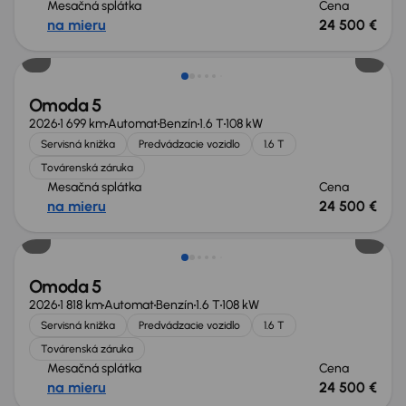
Mesačná splátka
Cena
na mieru
24 500 €
Možnosť odpočtu DPH
Omoda 5
2026
1 699 km
Automat
Benzín
1.6 T
108 kW
Servisná knižka
Predvádzacie vozidlo
1.6 T
Továrenská záruka
Mesačná splátka
Cena
na mieru
24 500 €
Ušetríte 3 195 €
Omoda 5
2026
1 818 km
Automat
Benzín
1.6 T
108 kW
Servisná knižka
Predvádzacie vozidlo
1.6 T
Továrenská záruka
Mesačná splátka
Cena
na mieru
24 500 €
Možnosť odpočtu DPH