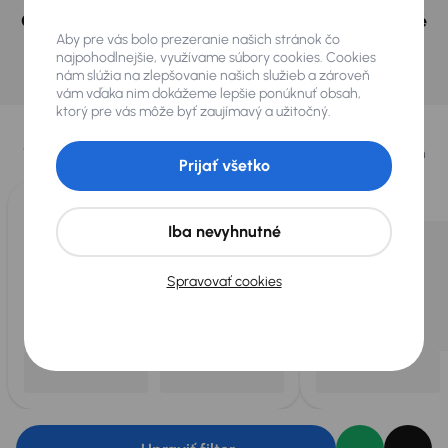
Českej republike a v Polsku môžeme mať podobné
Aby pre vás bolo prezeranie našich stránok čo
vozidlá, ktoré hľadáte.
najpohodlnejšie, využívame súbory cookies. Cookies
nám slúžia na zlepšovanie našich služieb a zároveň
Nájsť podobný automobil
vám vďaka nim dokážeme lepšie ponúknuť obsah,
Vybrali sme pre vás
ktorý pre vás môže byť zaujímavý a užitočný.
Vyberáme pre vás tie
najlepšie vozidlá
z našej ponuky. Každý deň
Prijať všetko
pre vás vykúpime
až 400 vozidiel
.
Iba nevyhnutné
Spravovať cookies