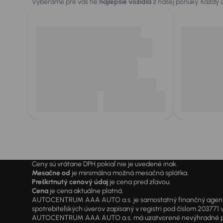
Vyberáme pre vás tie
najlepšie vozidlá
z našej ponuky. Každý
Ceny sú vrátane DPH pokiaľ nie je uvedené inak.
Mesačne od
je minimálna možná mesačná splátka.
Preškrtnutý cenový údaj
je cena pred zľavou.
Cena
je cena aktuálne platná.
AUTOCENTRUM AAA AUTO a.s. je samostatný finančný agent vyk
spotrebiteľských úverov zapísaný v registri pod číslom 20377
AUTOCENTRUM AAA AUTO a.s. má uzatvorené nevýhradné písomné