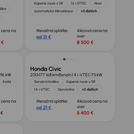
Kúpené nové v SR
1.6 i-DTEC
Navi
ižka
automatická klimatizace
+3 ďalších
 cena na
Mesačná splátka
Akciová cena na
úver
od 31 €
 €
8 500 €
Zlacnené o 400 €
Honda Civic
96 kW
2013
177 168 km
Benzín
1.4 i-VTEC
73 kW
Koža
Servisná knižka
Kúpené nové v SR
1.4 i-VTEC
Serv.kniha
+3 ďalších
 cena na
Mesačná splátka
Akciová cena na
úver
od 21 €
 €
5 400 €