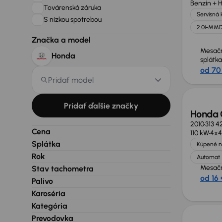
Benzín + 
Továrenská záruka
Servisná 
S nízkou spotrebou
2.0i-MM
Značka a model
Mesač
Honda
splátka
od 70
Pridať model
Pridať ďalšie značky
Honda
2010
313 4
Cena
110 kW
4x4
Splátka
Kúpené n
Rok
Automat
Mesačn
Stav tachometra
od 16 
Palivo
Karoséria
Zlacne
Kategória
Prevodovka