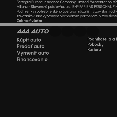
Fortegra Europe Insurance Company Limited, Wüstenrot poisťovň
Allianz - Slovenská poisťovňa, a.s., BNP PARIBAS PERSONAL FIN
Podmienky spotrebiteľského úveru sa môžu líšiť v závislosti 
zákazníkovi ním vybraným obchodným partnerom. V závislosti o
Zobraziť všetko
Kúpiť auto
Podnikatelia a 
Pobočky
Predať auto
Kariéra
Vymeniť auto
Financovanie