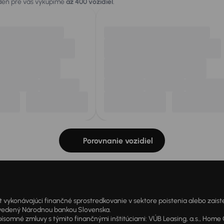
 deň pre vás vykúpime
až 400 vozidiel
.
Porovnanie vozidiel
onávajúci finančné sprostredkovanie v sektore poistenia alebo zaisten
1 vedený Národnou bankou Slovenska.
 zmluvy s týmito finančnými inštitúciami: VÚB Leasing, a.s., Home Cre