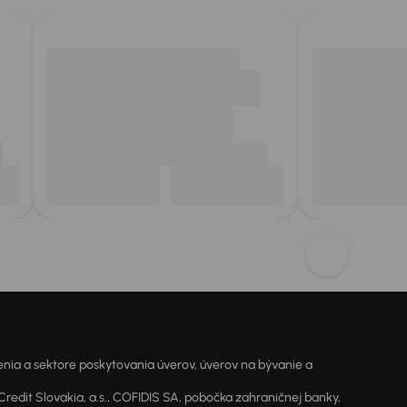
ia a sektore poskytovania úverov, úverov na bývanie a
dit Slovakia, a.s., COFIDIS SA, pobočka zahraničnej banky,