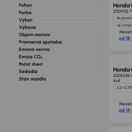
Honda 
Pohon
2009
132 
Farba
Po prvom 
Výkon
1.4 i-VTE
Výbava
Mesačn
Objem motora
od 18 
Priemerná spotreba
Zlacne
Emisná norma
Emisie CO₂
Počet dverí
Honda
Sedadlá
2005
246 
Stav vozidla
4x4
2.2 i-CTD
Mesačn
od 14 