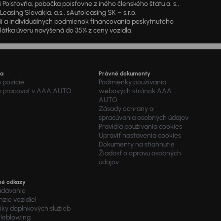
oisťovňa, pobočka poisťovne z iného členského štátu a. s.,
sing Slovakia, a.s., sAutoleasing SK – s.r.o.
cií a individuálnych podmienok financovania poskytnutého
látka úveru navýšená do 35% z ceny vozidla.
ra
Právné dokumenty
 pozície
Podmienky používania
o pracovať v AAA AUTO
webových stránok AAA
AUTO
Zásady ochrany a
spracúvania osobných údajov
Pravidlá používania cookies
Upraviť nastavenia cookies
Dokumenty na stiahnutie
Žiadosť o opravu osobných
údajov
né odkazy
adávanie
zie vozidiel
ky doplnkových služieb
tleblowing