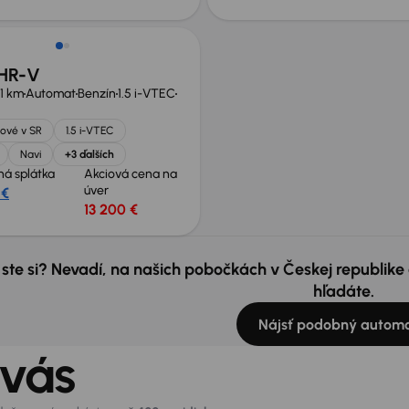
 HR-V
1 km
Automat
Benzín
1.5 i-VTEC
ové v SR
1.5 i-VTEC
Navi
+3 ďalších
á splátka
Akciová cena na
úver
 €
13 200 €
 ste si? Nevadí, na našich pobočkách v Českej republik
hľadáte.
Nájsť podobný automo
 vás