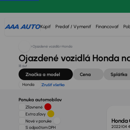
Hľadáte:
Honda
Zrušiť všetko
Kúpiť
Predať / Vymeniť
Financovať
Po
Ojazdené vozidlá
Honda
Ojazdené vozidlá Honda na
18 áut
Značka a model
Cena
Splátka
Honda
Zrušiť všetko
Nové 
Ponuka automobilov
Zľavnené
Extra zľavy
Honda 
Nové v ponuke
2022
104 
S odpočtom DPH