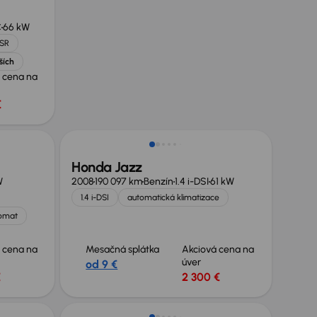
C
66 kW
 SR
ších
 cena na
€
Honda Jazz
W
2008
190 097 km
Benzín
1.4 i-DSI
61 kW
1.4 i-DSI
automatická klimatizace
omat
 cena na
Mesačná splátka
Akciová cena na
úver
od 9 €
€
2 300 €