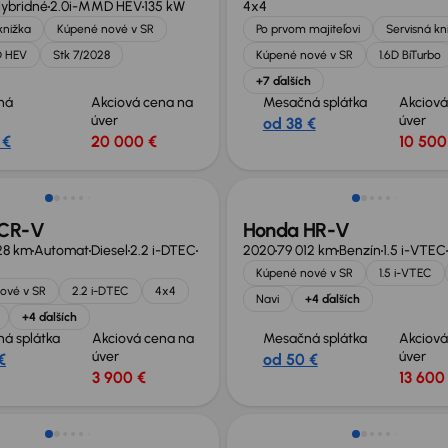
Hybridné
2.0i-MMD HEV
135 kW
4x4
knižka
Kúpené nové v SR
Po prvom majiteľovi
Servisná kn
D HEV
Stk 7/2028
Kúpené nové v SR
1.6D BiTurbo
+7 ďalších
ná
Akciová cena na
Mesačná splátka
Akciová
úver
úver
od 38 €
 €
20 000 €
10 500
Nové v ponuke
 CR-V
Honda HR-V
28 km
Automat
Diesel
2.2 i-DTEC
2020
79 012 km
Benzín
1.5 i-VTEC
Kúpené nové v SR
1.5 i-VTEC
ové v SR
2.2 i-DTEC
4x4
Navi
+4 ďalších
+4 ďalších
á splátka
Akciová cena na
Mesačná splátka
Akciová
úver
úver
€
od 50 €
3 900 €
13 600
né o 1 600 €