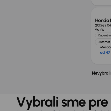
Honda
2015
29 04
96 kW
Kúpené n
Automat
Mesačn
od 47
Nevybrali
Vybrali sme pre