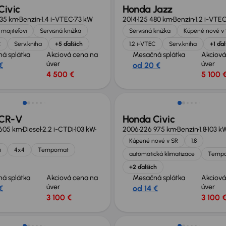
Civic
Honda Jazz
735 km
Benzín
1.4 i-VTEC
73 kW
2014
125 480 km
Benzín
1.2 i-VTE
majiteľovi
Servisná knižka
Servisná knižka
Kúpené nové v
C
Serv.kniha
+5 ďalších
1.2 i-VTEC
Serv.kniha
+1 ďal
á splátka
Akciová cena na
Mesačná splátka
Akciová
úver
úver
€
od 20 €
4 500 €
5 100 
né o 1 100 €
 CR-V
Honda Civic
605 km
Diesel
2.2 i-CTDi
103 kW
2006
226 975 km
Benzín
1.8
103 k
Kúpené nové v SR
1.8
i
4x4
Tempomat
automatická klimatizace
Temp
+2 ďalších
á splátka
Akciová cena na
Mesačná splátka
Akciová
úver
úver
€
od 14 €
3 100 €
3 100 