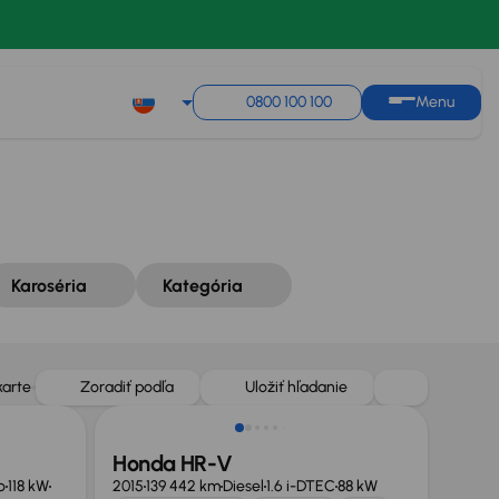
Zoradiť podľa
Uložiť hľadanie
0800 100 100
Menu
Karoséria
Kategória
karte
Zoradiť podľa
Uložiť hľadanie
Honda HR-V
o
118 kW
2015
139 442 km
Diesel
1.6 i-DTEC
88 kW