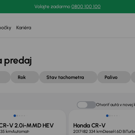
Volajte zadarmo
0800 100 100
bočky
Kariéra
 predaj
Rok
Stav tachometra
Palivo
v ponuke
Zlacnené o 600 €
Otvoriť autá v novej 
CR-V 2.0i-MMD HEV
Honda CR-V
435 km
Automat
2017
182 334 km
Diesel
1.6D BiTurb