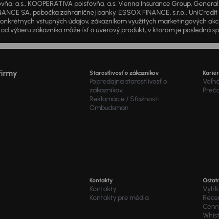
a, a.s., KOOPERATIVA poisťovňa, a.s. Vienna Insurance Group, Generali P
ANCE SA, pobočka zahraničnej banky, ESSOX FINANCE, s.r.o., UniCredit Lea
od konkrétnych vstupných údajov, zákazníkom využitých marketingových ak
d výberu zákazníka môže ísť o úverový produkt, v ktorom je posledná sp
firmy
Starostlivosť o zákazníkov
Karié
Popredajná starostlivosť o
Voľné
zákazníkov
Preč
Reklamácie / Sťažnosti
Ombudsman
Kontakty
Ostat
Kontakty
Vyhľ
Kontakty pre média
Recen
Cenní
Whis