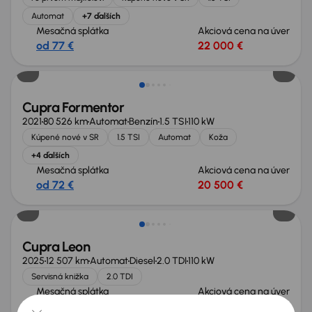
Automat
+7 ďalších
Mesačná splátka
Akciová cena na úver
od 77 €
22 000 €
Nové v ponuke
Cupra Formentor
2021
80 526 km
Automat
Benzín
1.5 TSI
110 kW
Kúpené nové v SR
1.5 TSI
Automat
Koža
+4 ďalších
Mesačná splátka
Akciová cena na úver
od 72 €
20 500 €
Ušetríte 4 000 €
Cupra Leon
2025
12 507 km
Automat
Diesel
2.0 TDI
110 kW
Servisná knižka
2.0 TDI
Mesačná splátka
Akciová cena na úver
na mieru
24 000 €