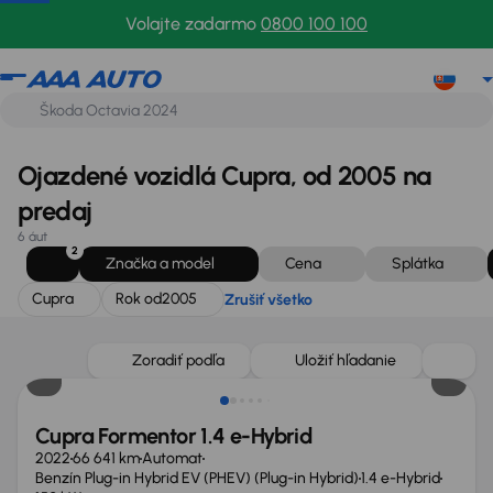
Cupra
Rok od
2005
Zrušiť všetko
Volajte zadarmo
0800 100 100
Ojazdené vozidlá Cupra, od 2005 na
predaj
6 áut
2
Značka a model
Cena
Splátka
Cupra
Rok od
2005
Zrušiť všetko
Zlacnené o 2 200 €
Zoradiť podľa
Uložiť hľadanie
Cupra Formentor 1.4 e-Hybrid
2022
66 641 km
Automat
Benzín Plug-in Hybrid EV (PHEV) (Plug-in Hybrid)
1.4 e-Hybrid