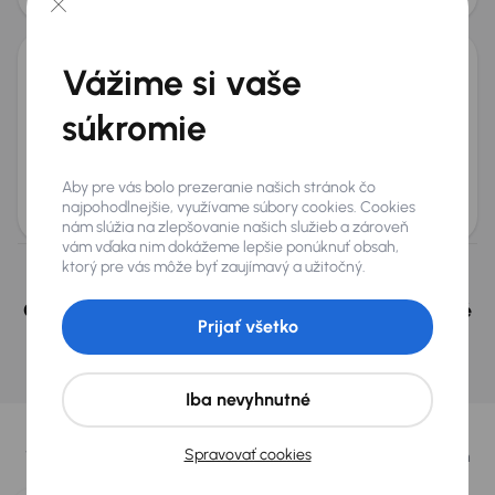
Zlacnené o 500 €
Vážime si vaše
Cupra Leon 1.5 eTSI
2024
35 863 km
Automat
Benzín + Hybridné
1.5 eTSI
110 kW
súkromie
Servisná knižka
1.5 eTSI
Továrenská záruka
Automat
+6 ďalších
Aby pre vás bolo prezeranie našich stránok čo
Mesačná splátka
Akciová cena na úver
najpohodlnejšie, využívame súbory cookies. Cookies
od 75 €
21 500 €
nám slúžia na zlepšovanie našich služieb a zároveň
vám vďaka nim dokážeme lepšie ponúknuť obsah,
ktorý pre vás môže byť zaujímavý a užitočný.
Nevybrali ste si? Nevadí, na našich pobočkách v
Českej republike a v Polsku môžeme mať podobné
Prijať všetko
vozidlá, ktoré hľadáte.
Nájsť podobný automobil
Iba nevyhnutné
Vybrali sme pre vás
Spravovať cookies
Vyberáme pre vás tie
najlepšie vozidlá
z našej ponuky. Každý deň
pre vás vykúpime
až 400 vozidiel
.