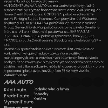
vedený Národnou bankou Slovenska.
AUTOCENTRUM AAA AUTO a.s. má uzatvorené nevýhradné
písomné zmluvy s týmito finančnými inštitúciami: VÚB Leasing, a.s.,
Home Credit Slovakia, a.s., COFIDIS SA, pobočka zahraničnej
banky, Fortegra Europe Insurance Company Limited, Wüstenrot
poisťovňa, a.s., KOOPERATIVA poisťovňa, a.s. Vienna Insurance
Group, Generali Poisťovňa, pobočka poisťovne z iného členského
štátu a. s., Allianz - Slovenská poisťovňa, a.s., BNP PARIBAS
PERSONAL FINANCE SA, pobočka zahraničnej banky, ESSOX
FINANCE, s.r.o., UniCredit Leasing Slovakia, a.s., sAutoleasing SK –
s.r.o.
Podmienky spotrebiteľského úveru sa môžu líšiť v závislosti od
konkrétnych vstupných údajov, zákazníkom využitých
marketingových akcií a individuálnych podmienok financovania
poskytnutého zákazníkovi ním vybraným obchodným partnerom. V
závislosti od výberu zákazníka môže ísť o úverový produkt, v ktorom
je posledná splátka úveru navýšená do 35% z ceny vozidla.
Zobraziť všetko
Kúpiť auto
Podnikatelia a firmy
Pobočky
Predať auto
Kariéra
Vymeniť auto
Financovanie