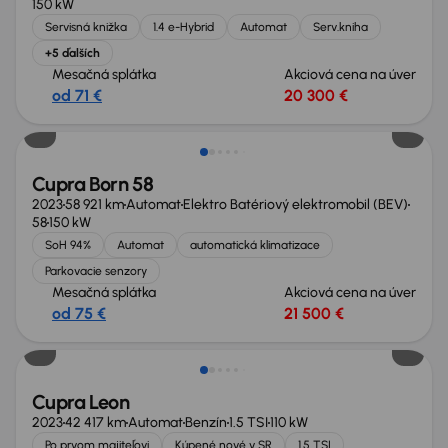
150 kW
Servisná knižka
1.4 e-Hybrid
Automat
Serv.kniha
+5 ďalších
Mesačná splátka
Akciová cena na úver
od 71 €
20 300 €
Cupra Born 58
2023
58 921 km
Automat
Elektro Batériový elektromobil (BEV)
58
150 kW
SoH 94%
Automat
automatická klimatizace
Parkovacie senzory
Mesačná splátka
Akciová cena na úver
od 75 €
21 500 €
Nové v ponuke
Cupra Leon
2023
42 417 km
Automat
Benzín
1.5 TSI
110 kW
Po prvom majiteľovi
Kúpené nové v SR
1.5 TSI