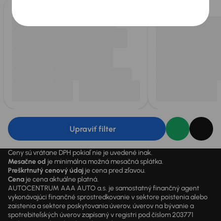
Upraviť filter
Ceny sú vrátane DPH pokiaľ nie je uvedené inak.
Mesačne od
je minimálna možná mesačná splátka.
Preškrtnutý cenový údaj
je cena pred zľavou.
Cena
je cena aktuálne platná.
AUTOCENTRUM AAA AUTO a.s. je samostatný finančný agent
vykonávajúci finančné sprostredkovanie v sektore poistenia alebo
zaistenia a sektore poskytovania úverov, úverov na bývanie a
spotrebiteľských úverov zapísaný v registri pod číslom 203771