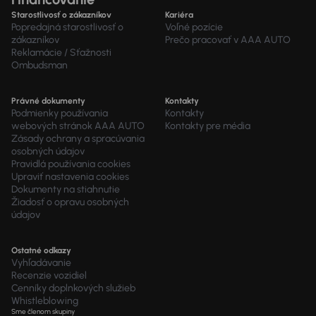
Starostlivosť o zákazníkov
Kariéra
Popredajná starostlivosť o
Voľné pozície
zákazníkov
Prečo pracovať v AAA AUTO
Reklamácie / Sťažnosti
Ombudsman
Právné dokumenty
Kontakty
Podmienky používania
Kontakty
webových stránok AAA AUTO
Kontakty pre média
Zásady ochrany a spracúvania
osobných údajov
Pravidlá používania cookies
Upraviť nastavenia cookies
Dokumenty na stiahnutie
Žiadosť o opravu osobných
údajov
Ostatné odkazy
Vyhľadávanie
Recenzie vozidiel
Cenníky doplnkových služieb
Whistleblowing
Sme členom skupiny