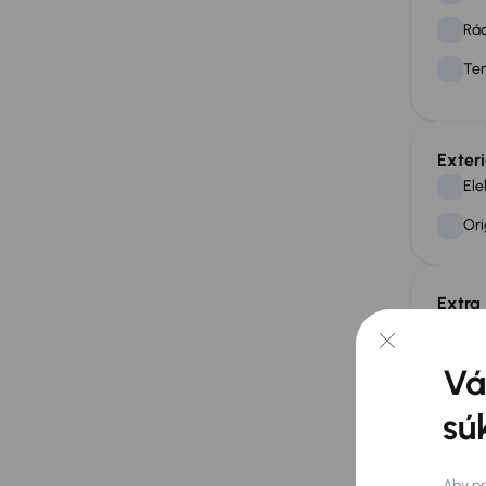
Rád
Te
Exteri
Ele
Ori
Extra
Zad
Vá
Pot
sú
Aby pr