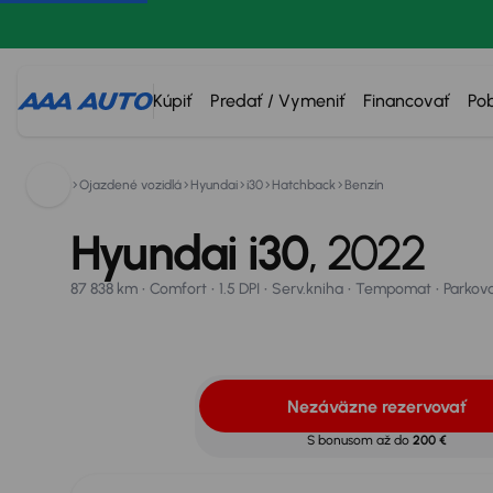
Kúpiť
Predať / Vymeniť
Financovať
Po
Hyundai i30
0800 100 100
Ojazdené vozidlá
Hyundai
i30
Hatchback
Benzín
2022
87 838 km
Comfort
1.5 DPI
Serv.kniha
Tempomat
Parkova
Nezáväzne rezervovať
Vypočítať splátky
Vymeňte
Hyundai i30
, 2022
87 838 km
Comfort
1.5 DPI
Serv.kniha
Tempomat
Parkov
Úrok od
3,95 %
22
Nezáväzne rezervovať
S bonusom až do
200 €