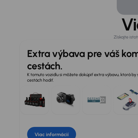
Vi
Získajte ist
Extra výbava pre váš kom
cestách.
K tomuto vozidlu si môžete dokúpiť extra výbavu, ktorá by
cestách hodiť.
Viac informácií