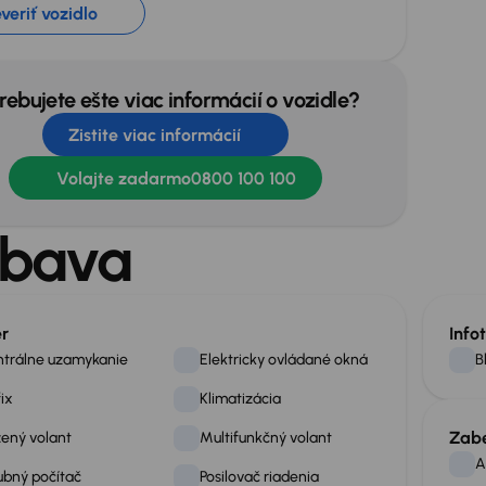
veriť vozidlo
rebujete ešte viac informácií o vozidle?
Zistite viac informácií
Volajte zadarmo
0800 100 100
bava
ér
Info
trálne uzamykanie
Elektricky ovládané okná
B
fix
Klimatizácia
Zab
ený volant
Multifunkčný volant
A
ubný počítač
Posilovač riadenia