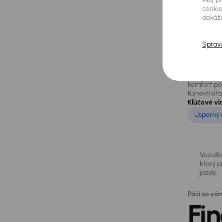
cookie
dokáže
Vý
Sprav
Hyundai i30
Tento Hyun
Vozidlo dis
komfort poč
Konektivit
Kľúčové vl
Úsporný 
Vozidl
ktorý p
jazdy.
Páči sa vá
Fi