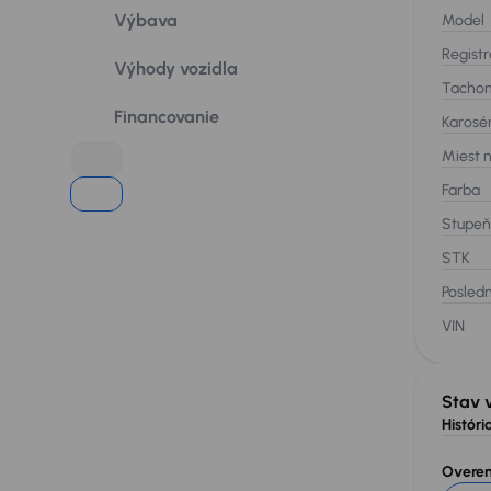
Výbava
Model
Registr
Výhody vozidla
Tacho
Financovanie
Karosé
Miest 
Farba
Stupeň
STK
Posledn
VIN
Stav 
História
Overeni