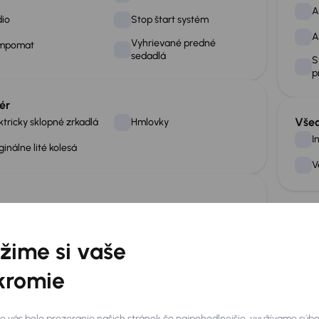
A
io
Stop štart systém
A
Vyhrievané predné
mpomat
sedadlá
S
p
ér
Vše
ktricky sklopné zrkadlá
Hmlovky
I
ginálne lité kolesá
V
né parkovacie senzory
žime si vaše
rebujete ešte viac informácií o vozidle?
kromie
Zistite viac informácií
e vás bolo prezeranie našich stránok čo najpohodlnejšie, využívame súb