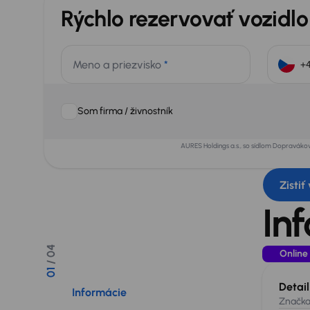
Rýchlo rezervovať vozidlo
Meno a priezvisko
*
Som firma / živnostník
AURES Holdings a.s., so sídlom Dopraváko
Zistiť
In
/ 04
Online
01
Detai
Informácie
Značk