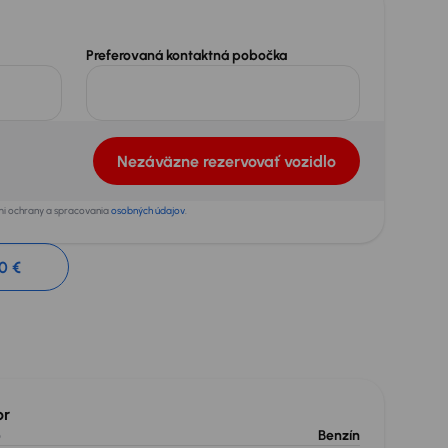
Preferovaná kontaktná pobočka
Nezáväzne rezervovať vozidlo
ami ochrany a spracovania
osobných údajov
.
0 €
or
o
Benzín