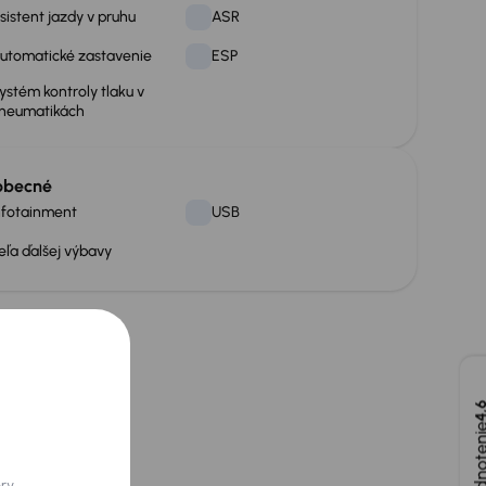
sistent jazdy v pruhu
ASR
utomatické zastavenie
ESP
ystém kontroly tlaku v
neumatikách
obecné
nfotainment
USB
eľa ďalšej výbavy
4,
ory