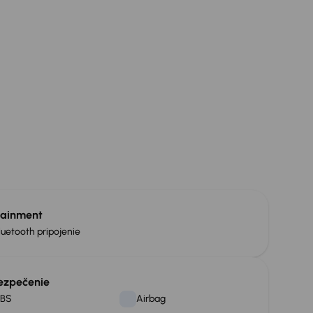
tainment
luetooth pripojenie
ezpečenie
BS
Airbag