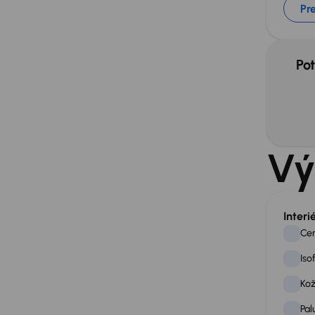
Pre
Pot
Vý
Interi
Cen
Iso
Kož
Pal