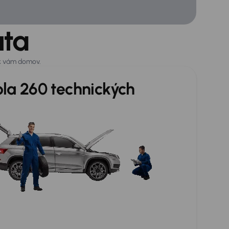
uta
 k vám domov.
ola 260 technických