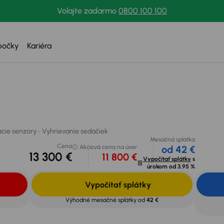
Volajte zadarmo
0800 100 100
bočky
Kariéra
Cena
Akciová cena na úver
cie senzory
Vyhrievanie sedačiek
13 300 €
11 800 €
V
 svoje auto
acie senzory
Vyhrievanie sedačiek
Mesačná splátka
Cena
Akciová cena na úver
od 42 €
13 300 €
11 800 €
Vypočítať splátky
s
úrokom od
3,95 %
Vypočítať splátky
Výhodné mesačné splátky od
42 €