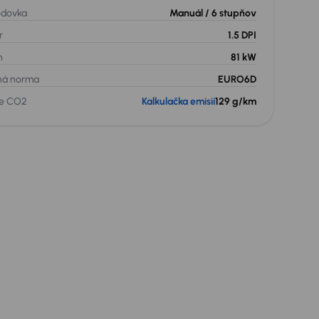
odovka
Manuál
/ 6 stupňov
r
1.5 DPI
n
81 kW
ná norma
EURO6D
ie CO2
Kalkulačka emisií
129 g/km