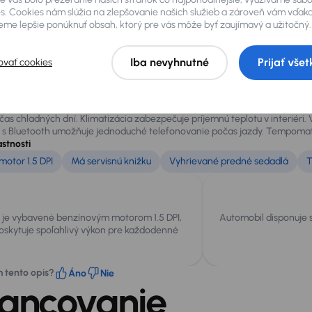
Volajte zadarmo
0800 100 100
s. Cookies nám slúžia na zlepšovanie našich služieb a zároveň vám vďak
me lepšie ponúknuť obsah, ktorý pre vás môže byť zaujímavý a užitočný.
hody vozidla
Iba nevyhnutné
Prijať všet
ovať cookies
 Hatchback ponúka moderný dizajn, pohodlný interiér a bohatú výbavu. Je 
dai i30, pôvodom zo SR, má najazdených 88 000 km. Je vybavený benzí
ponuje servisnou knižkou, pričom posledný servis bol vykonaný 13. január
as chladných dní. Klimatizácia zabezpečuje príjemnú teplotu v interiéri. 
a s Bluetooth umožňuje jednoduché telefonovanie počas jazdy. Tempomat 
astnosti
motor 1.5 DPI
Má servisnú knižku
Vyhrievané predné sedadlá
o je vybavené benzínovým motorom 1.5 DPI,
Automobil disponuje s
oskytuje spoľahlivý výkon pre každodenné
m tento opis?
Áno
Nie
nancovanie