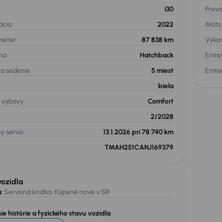
i30
Prev
ácia
2022
Moto
meter
87 838 km
Výko
ria
Hatchback
Emis
na sedenie
5
miest
Emis
biela
 výbavy
Comfort
2/2028
ý servis
13.1.2026 pri 78 740 km
TMAH251CANJ169379
vozidla
:
Servisná knižka, Kúpené nové v SR
e histórie a fyzického stavu vozidla