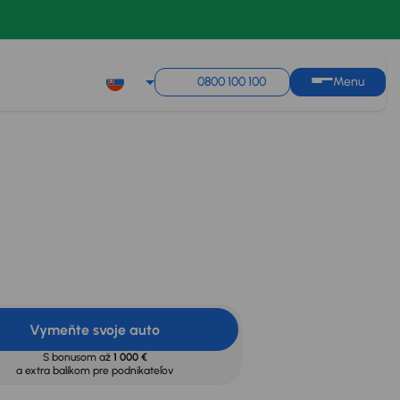
0800 100 100
Menu
Mesačná splátka
od 42 €
ypočítať splátky
s
úrokom od
3,95 %
Vymeňte svoje auto
S bonusom až
1 000 €
a extra balíkom pre podnikateľov