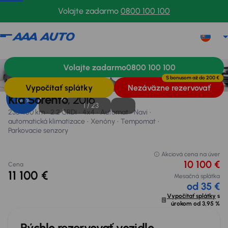
Volajte zadarmo
0800 100 100
Kia Sorento
2016
236 460 km
Volajte zadarmo
0800 100 100
Informácie
Výbava
Výhody vozidla
Financovanie
S bonusom až do
200 €
Vypočítať splátky
Nezáväzne rezervovať
Úrok od
Kia Sorento
, 2016
3,95 %
1 /
23
236 460 km
2.2 CRDi
4x4
Automat
Navi
automatická klimatizace
Xenóny
Tempomat
Parkovacie senzory
Akciová cena na úver
10 100 €
Cena
11 100 €
Mesačná splátka
od 35 €
Vypočítať splátky
s
úrokom od
3,95 %
Rýchlo rezervovať vozidlo