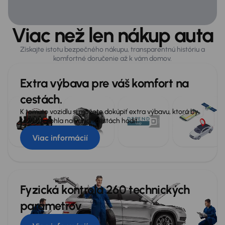
ABS
Viac než len nákup auta
Airbag
Asistent rozjazdu do kopca
Získajte istotu bezpečného nákupu, transparentnú históriu a
komfortné doručenie až k vám domov.
ASR
Extra výbava pre váš komfort na
ESP
cestách.
Systém kontroly tlaku v pneumatikách
K tomuto vozidlu si môžete dokúpiť extra výbavu, ktorá by
Voľba jazdného režimu
sa vám mohla na vašich cestách hodiť.
Viac informácií
Všeobecné
Infotainment
Lakťová opierka
Fyzická kontrola 260 technických
parametrov
USB
Veľa ďalšej výbavy