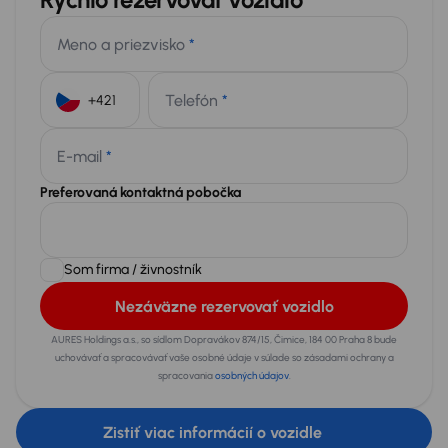
Meno a priezvisko
*
Telefón
*
+421
E-mail
*
Preferovaná kontaktná pobočka
Som firma / živnostník
Nezáväzne rezervovať vozidlo
AURES Holdings a.s., so sídlom Dopravákov 874/15, Čimice, 184 00 Praha 8 bude
uchovávať a spracovávať vaše osobné údaje v súlade so zásadami ochrany a
spracovania
osobných údajov
.
Zistiť viac informácií o vozidle