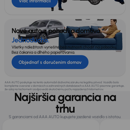
Viac informácií
Nové auto z pohodlia domova.
Jednoducho.
Všetky náležitosti vyriešite bez nutnosti chodiť na pobočku.
Bez čakania a dlhého papierovania.
Objednať s doručením domov
AAA AUTO poskytuje na tento automobil doživotnú záruku na legálny pôvod. Vozidlo bolo
kompletne overené v domácich a zahraničných databázach a AAA AUTO písomne garantuje,
že údaj na tachometri zodpovedá skutočnému počtu najazdených kilometrov.
Najširšia garancia na
trhu
S garanciami od AAA AUTO kupujete jazdené vozidlo s istotou.