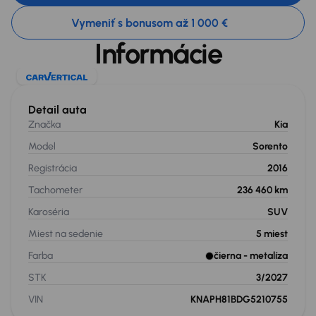
Vymeniť s bonusom až 1 000 €
Informácie
Detail auta
Značka
Kia
Model
Sorento
Registrácia
2016
Tachometer
236 460 km
Karoséria
SUV
Miest na sedenie
5
miest
Farba
čierna
- metalíza
STK
3/2027
VIN
KNAPH81BDG5210755