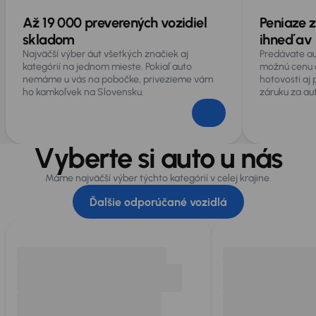
Až 19 000 preverených vozidiel
Peniaze z
skladom
ihneď av 
Najväčší výber áut všetkých značiek aj
Predávate au
kategórií na jednom mieste. Pokiaľ auto
možnú cenu 
nemáme u vás na pobočke, privezieme vám
hotovosti aj
ho kamkoľvek na Slovensku.
záruku za au
Vyberte si auto u nás
Máme najväčší výber týchto kategórií v celej krajine.
Ďalšie odporúčané vozidlá