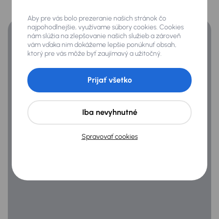
Financovanie
Získajte lepšie podmienky financovania ako banka.
Xenonové svetlomety
Aby pre vás bolo prezeranie našich stránok čo
najpohodlnejšie, využívame súbory cookies. Cookies
Zadné svetlá s LED
nám slúžia na zlepšovanie našich služieb a zároveň
vám vďaka nim dokážeme lepšie ponúknuť obsah,
ktorý pre vás môže byť zaujímavý a užitočný.
Extra
Prijať všetko
Dažďový senzor
Parkovacia kamera
Iba nevyhnutné
Infotainment
Spravovať cookies
Bluetooth pripojenie
Hlasové ovládanie palubného systému
Navigačný systém
Zabezpečenie