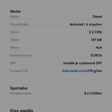
Motor
Palivo
Diesel
Prevodovka
Automat
/ 6 stupňov
Motor
2.2 CRDi
Výkon
147 kW
Pohon
4x4
Emisná norma
EURO6
DPF
Vozidlo je vybavené DPF
Emisie CO2
Kalkulačka emisií
174 g/km
Spotreba
Kombinované
8.6 l/100km
Stav vozidla