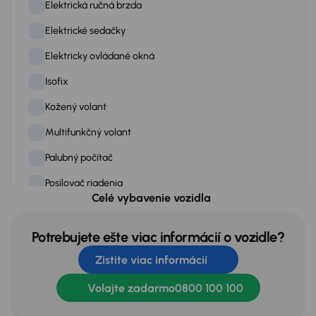
Elektrická ručná brzda
Elektrické sedačky
Elektricky ovládané okná
Isofix
Kožený volant
Multifunkčný volant
Palubný počítač
Posilovač riadenia
Celé vybavenie vozidla
Rádio
Stop štart systém
Potrebujete ešte viac informácií o vozidle?
Zistite viac informácií
Tempomat
Tónované okná
Volajte zadarmo
0800 100 100
Vyhrievané predné sedadlá