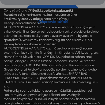
Ďalší spokojní zákazníci
Ceny sú vrátane DPH pokiaľ nie je uvedené inak.
Mesačne od
je minimálna možná mesačná splátka.
Preškrtnutý cenový údaj
je cena pred zľavou.
Výhercovia súťaží
Cena
je cena aktuálne platná.
AUTOCENTRUM AAA AUTO a.s. je samostatný finančný agent
vykonávajúci finančné sprostredkovanie v sektore poistenia alebo
zaistenia a sektore poskytovania úverov, úverov na bývanie a
spotrebiteľských úverov zapísaný v registri pod číslom 203771
vedený Národnou bankou Slovenska.
AUTOCENTRUM AAA AUTO a.s. má uzatvorené nevýhradné
písomné zmluvy s týmito finančnými inštitúciami: VÚB Leasing, a.s.,
Home Credit Slovakia, a.s., COFIDIS SA, pobočka zahraničnej
banky, Fortegra Europe Insurance Company Limited, Wüstenrot
poisťovňa, a.s., KOOPERATIVA poisťovňa, a.s. Vienna Insurance
Group, Generali Poisťovňa, pobočka poisťovne z iného členského
štátu a. s., Allianz - Slovenská poisťovňa, a.s., BNP PARIBAS
PERSONAL FINANCE SA, pobočka zahraničnej banky, ESSOX
FINANCE, s.r.o., UniCredit Leasing Slovakia, a.s., sAutoleasing SK –
s.r.o.
Podmienky spotrebiteľského úveru sa môžu líšiť v závislosti od
konkrétnych vstupných údajov, zákazníkom využitých
marketingových akcií a individuálnych podmienok financovania
poskytnutého zákazníkovi ním vybraným obchodným partnerom. V