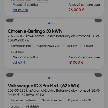
Mesačná splátka
Akciová cena na úver
na mieru
26 000 €
Citroen e-Berlingo 50 kWh
2022
39 835 km
Automat
Elektro Batériový elektromobil (BEV)
50 kWh
100 kW
Servisná knižka
Kúpené nové v SR
SoH 89%
5 miest
+5 ďalších
Mesačná splátka
Akciová cena na úver
od 67 €
19 000 €
Zlacnené o 500 €
Volkswagen ID.3 Pro Perf. (62 kWh)
2021
55 625 km
Automat
Elektro Batériový elektromobil (BEV)
Pro Perf. (62 kWh)
150 kW
Po prvom majiteľovi
Servisná knižka
Kúpené nové v SR
sr auto
+2 ďalších