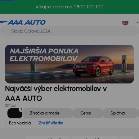
Eco vozidlá
Zrušiť všetko
Volajte zadarmo
0800 100 100
Najväčší výber elektromobilov v
AAA AUTO
317 áut
1
Značka a model
Cena
Splátka
Eco vozidlá
Zrušiť všetko