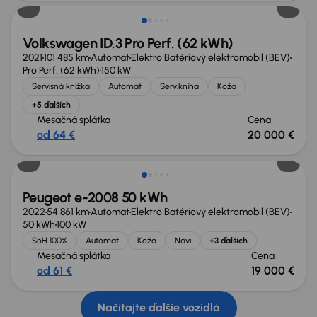
Volkswagen ID.3 Pro Perf. (62 kWh)
2021
101 485 km
Automat
Elektro Batériový elektromobil (BEV)
Pro Perf. (62 kWh)
150 kW
Servisná knižka
Automat
Serv.kniha
Koža
+5 ďalších
Mesačná splátka
Cena
od 64 €
20 000 €
Možnosť odpočtu DPH
Peugeot e-2008 50 kWh
2022
54 861 km
Automat
Elektro Batériový elektromobil (BEV)
50 kWh
100 kW
SoH 100%
Automat
Koža
Navi
+3 ďalších
Mesačná splátka
Cena
od 61 €
19 000 €
Načítajte ďalšie vozidlá