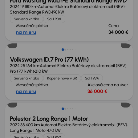
Ford Mustang Mach-E Standard Range RWD
2024
19 180 km
Automat
Elektro Batériový elektromobil (BEV)
Standard Range RWD
198 kW
Servisná knižka
SoH 90%
Mesačná splátka
Cena
na mieru
34 000 €
Volkswagen ID.7 Pro (77 kWh)
2024
25 164 km
Automat
Elektro Batériový elektromobil (BEV)
Pro (77 kWh)
210 kW
Servisná knižka
Kúpené nové v SR
SoH 98%
Mesačná splátka
Akciová cena na úver
na mieru
36 000 €
Zlacnené o 2 000 €
Polestar 2 Long Range 1 Motor
2022
38 400 km
Automat
Elektro Batériový elektromobil (BEV)
Long Range 1 Motor
170 kW
Servisná knižka
SoH 96%