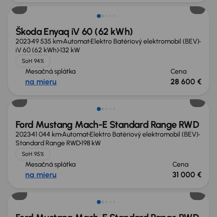
Škoda Enyaq iV 60 (62 kWh)
2023
49 535 km
Automat
Elektro Batériový elektromobil (BEV)
iV 60 (62 kWh)
132 kW
SoH 94%
Mesačná splátka
Cena
na mieru
28 600 €
Možnosť odpočtu DPH
Ford Mustang Mach-E Standard Range RWD
2023
41 044 km
Automat
Elektro Batériový elektromobil (BEV)
Standard Range RWD
198 kW
SoH 95%
Mesačná splátka
Cena
na mieru
31 000 €
Možnosť odpočtu DPH