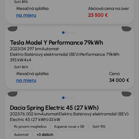
SoH 89%
Mesačná splátka
Akciová cena na úver
na mieru
23 500 €
Možnosť odpočtu DPH
Tesla Model Y Performance 79kWh
2023
134 297 km
Automat
Elektro Batériový elektromobil (BEV)
Performance 79kWh
393 kW
4x4
SoH 86%
Mesačná splátka
Cena
na mieru
34 000 €
Možnosť odpočtu DPH
Dacia Spring Electric 45 (27 kWh)
2023
76 002 km
Automat
Elektro Batériový elektromobil (BEV)
Electric 45 (27 kWh)
33 kW
Po prvom majiteľovi
Kúpené nové v SR
SoH 91%
Automat
+3 ďalších