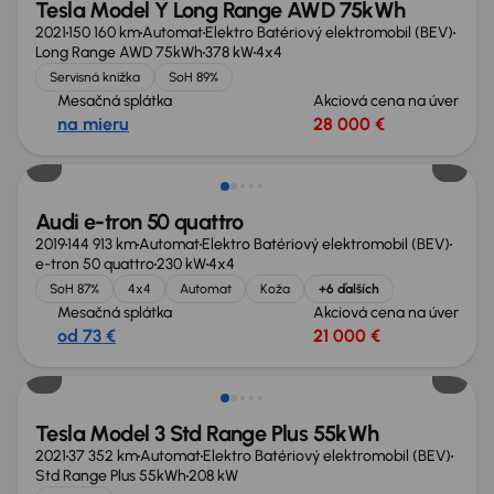
Tesla Model Y Long Range AWD 75kWh
2021
150 160 km
Automat
Elektro Batériový elektromobil (BEV)
Long Range AWD 75kWh
378 kW
4x4
Servisná knižka
SoH 89%
Mesačná splátka
Akciová cena na úver
na mieru
28 000 €
Zlacnené o 600 €
Audi e-tron 50 quattro
2019
144 913 km
Automat
Elektro Batériový elektromobil (BEV)
e-tron 50 quattro
230 kW
4x4
SoH 87%
4x4
Automat
Koža
+6 ďalších
Mesačná splátka
Akciová cena na úver
od 73 €
21 000 €
Tesla Model 3 Std Range Plus 55kWh
2021
37 352 km
Automat
Elektro Batériový elektromobil (BEV)
Std Range Plus 55kWh
208 kW