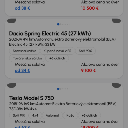
Mesačná splátka
Akciová cena na úver
od 38 €
10 500 €
Možnosť odpočtu DPH
Dacia Spring Electric 45 (27 kWh)
2021
34 491 km
Automat
Elektro Batériový elektromobil (BEV)
Electric 45 (27 kWh)
33 kW
Servisná knižka
Kúpené nové v SR
SoH 90%
Továrenská záruka
+6 ďalších
Mesačná splátka
Akciová cena na úver
od 34 €
9 100 €
Tesla Model S 75D
2018
196 169 km
Automat
Elektro Batériový elektromobil (BEV)
75D
386 kW
4x4
SoH 91%
4x4
Automat
Koža
+3 ďalších
Mesačná splátka
Akciová cena na úver
od 67 €
19 000 €