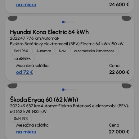
na mieru
24 600 €
Možnosť odpočtu DPH
Hyundai Kona Electric 64 kWh
2022
47 776 km
Automat
Elektro Batériový elektromobil (BEV)
Electric 64 kWh
150 kW
SoH 96%
Automat
Navi
automatická klimatizace
+3 ďalších
Mesačná splátka
Cena
od 72 €
22 600 €
Možnosť odpočtu DPH
Škoda Enyaq 60 (62 kWh)
2022
49 587 km
Automat
Elektro Batériový elektromobil (BEV)
60 (62 kWh)
132 kW
SoH 93%
Mesačná splátka
Cena
na mieru
27 000 €
Možnosť odpočtu DPH