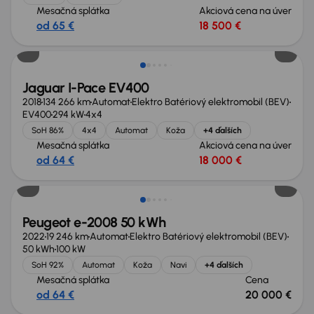
Mesačná splátka
Akciová cena na úver
od 65 €
18 500 €
Zlacnené o 600 €
Jaguar I-Pace EV400
2018
134 266 km
Automat
Elektro Batériový elektromobil (BEV)
EV400
294 kW
4x4
SoH 86%
4x4
Automat
Koža
+4 ďalších
Mesačná splátka
Akciová cena na úver
od 64 €
18 000 €
Možnosť odpočtu DPH
Peugeot e-2008 50 kWh
2022
19 246 km
Automat
Elektro Batériový elektromobil (BEV)
50 kWh
100 kW
SoH 92%
Automat
Koža
Navi
+4 ďalších
Mesačná splátka
Cena
od 64 €
20 000 €
Možnosť odpočtu DPH