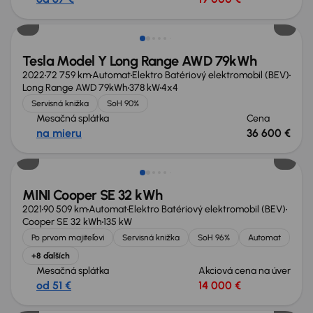
Možnosť odpočtu DPH
Tesla Model Y Long Range AWD 79kWh
2022
72 759 km
Automat
Elektro Batériový elektromobil (BEV)
Long Range AWD 79kWh
378 kW
4x4
Servisná knižka
SoH 90%
Mesačná splátka
Cena
na mieru
36 600 €
Možnosť odpočtu DPH
MINI Cooper SE 32 kWh
2021
90 509 km
Automat
Elektro Batériový elektromobil (BEV)
Cooper SE 32 kWh
135 kW
Po prvom majiteľovi
Servisná knižka
SoH 96%
Automat
+8 ďalších
Mesačná splátka
Akciová cena na úver
od 51 €
14 000 €