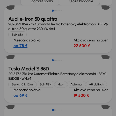
Zoradiť podľa
Uložiť hľadanie
Audi e-tron 50 quattro
2020
52 854 km
Automat
Elektro Batériový elektromobil (BEV)
e-tron 50 quattro
230 kW
4x4
SoH 88%
Mesačná splátka
Akciová cena na úver
od 78 €
22 600 €
Zlacnené o 1 100 €
Tesla Model S 85D
2015
172 716 km
Automat
Elektro Batériový elektromobil (BEV)
85D
311 kW
4x4
Servisná knižka
SoH 92%
4x4
Automat
+8 ďalších
Mesačná splátka
Akciová cena na úver
od 69 €
19 500 €