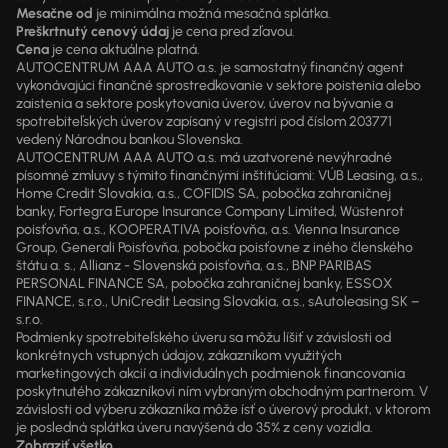
Mesačne od
je minimálna možná mesačná splátka.
Preškrtnutý cenový údaj
je cena pred zľavou.
Cena
je cena aktuálne platná.
AUTOCENTRUM AAA AUTO a.s. je samostatný finančný agent
vykonávajúci finančné sprostredkovanie v sektore poistenia alebo
zaistenia a sektore poskytovania úverov, úverov na bývanie a
spotrebiteľských úverov zapísaný v registri pod číslom 203771
vedený Národnou bankou Slovenska.
AUTOCENTRUM AAA AUTO a.s. má uzatvorené nevýhradné
písomné zmluvy s týmito finančnými inštitúciami: VÚB Leasing, a.s.,
Home Credit Slovakia, a.s., COFIDIS SA, pobočka zahraničnej
banky, Fortegra Europe Insurance Company Limited, Wüstenrot
poisťovňa, a.s., KOOPERATIVA poisťovňa, a.s. Vienna Insurance
Group, Generali Poisťovňa, pobočka poisťovne z iného členského
štátu a. s., Allianz - Slovenská poisťovňa, a.s., BNP PARIBAS
PERSONAL FINANCE SA, pobočka zahraničnej banky, ESSOX
FINANCE, s.r.o., UniCredit Leasing Slovakia, a.s., sAutoleasing SK –
s.r.o.
Podmienky spotrebiteľského úveru sa môžu líšiť v závislosti od
konkrétnych vstupných údajov, zákazníkom využitých
marketingových akcií a individuálnych podmienok financovania
poskytnutého zákazníkovi ním vybraným obchodným partnerom. V
závislosti od výberu zákazníka môže ísť o úverový produkt, v ktorom
je posledná splátka úveru navýšená do 35% z ceny vozidla.
Zobraziť všetko