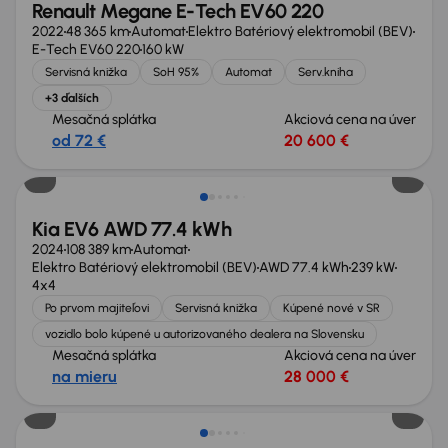
Renault Megane E-Tech EV60 220
2022
48 365 km
Automat
Elektro Batériový elektromobil (BEV)
E-Tech EV60 220
160 kW
Servisná knižka
SoH 95%
Automat
Serv.kniha
+3 ďalších
Mesačná splátka
Akciová cena na úver
od 72 €
20 600 €
Kia EV6 AWD 77.4 kWh
2024
108 389 km
Automat
Elektro Batériový elektromobil (BEV)
AWD 77.4 kWh
239 kW
4x4
Po prvom majiteľovi
Servisná knižka
Kúpené nové v SR
vozidlo bolo kúpené u autorizovaného dealera na Slovensku
Mesačná splátka
Akciová cena na úver
na mieru
28 000 €
Možnosť odpočtu DPH