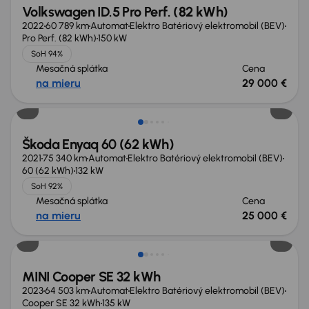
Volkswagen ID.5 Pro Perf. (82 kWh)
2022
60 789 km
Automat
Elektro Batériový elektromobil (BEV)
Pro Perf. (82 kWh)
150 kW
SoH 94%
Mesačná splátka
Cena
na mieru
29 000 €
Možnosť odpočtu DPH
Škoda Enyaq 60 (62 kWh)
2021
75 340 km
Automat
Elektro Batériový elektromobil (BEV)
60 (62 kWh)
132 kW
SoH 92%
Mesačná splátka
Cena
na mieru
25 000 €
Možnosť odpočtu DPH
MINI Cooper SE 32 kWh
2023
64 503 km
Automat
Elektro Batériový elektromobil (BEV)
Cooper SE 32 kWh
135 kW