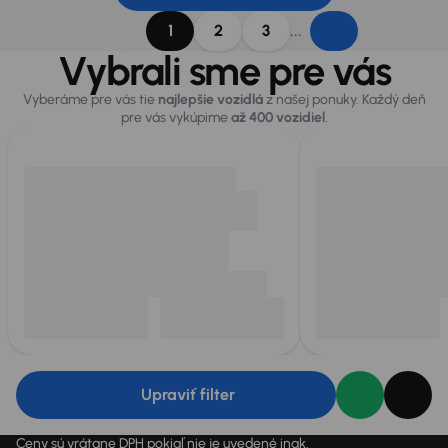
...
1
2
3
Vybrali sme pre vás
Vyberáme pre vás tie
najlepšie vozidlá
z našej ponuky. Každý deň
pre vás vykúpime
až 400 vozidiel
.
Upraviť filter
Ceny sú vrátane DPH pokiaľ nie je uvedené inak.