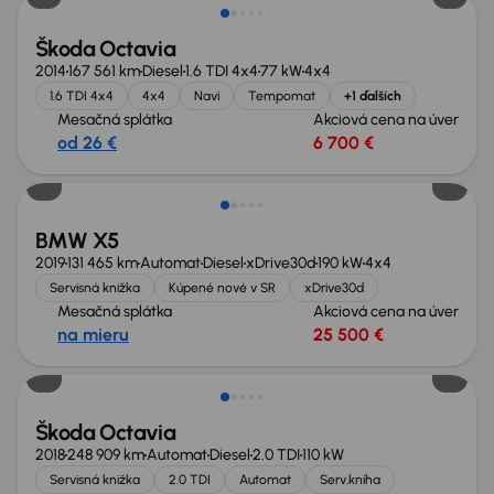
Škoda Octavia
2014
167 561 km
Diesel
1.6 TDI 4x4
77 kW
4x4
1.6 TDI 4x4
4x4
Navi
Tempomat
+1 ďalších
Mesačná splátka
Akciová cena na úver
od 26 €
6 700 €
Zlacnené o 4 100 €
BMW X5
2019
131 465 km
Automat
Diesel
xDrive30d
190 kW
4x4
Servisná knižka
Kúpené nové v SR
xDrive30d
Mesačná splátka
Akciová cena na úver
na mieru
25 500 €
Škoda Octavia
2018
248 909 km
Automat
Diesel
2.0 TDI
110 kW
Servisná knižka
2.0 TDI
Automat
Serv.kniha