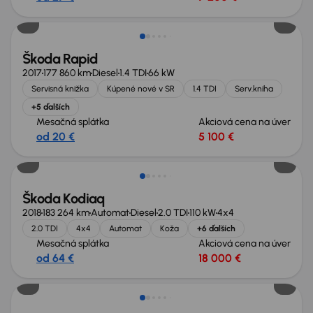
Zlacnené o 500 €
Škoda Rapid
2017
177 860 km
Diesel
1.4 TDI
66 kW
Servisná knižka
Kúpené nové v SR
1.4 TDI
Serv.kniha
+5 ďalších
Mesačná splátka
Akciová cena na úver
od 20 €
5 100 €
Zlacnené o 1 000 €
Škoda Kodiaq
2018
183 264 km
Automat
Diesel
2.0 TDI
110 kW
4x4
2.0 TDI
4x4
Automat
Koža
+6 ďalších
Mesačná splátka
Akciová cena na úver
od 64 €
18 000 €
Zlacnené o 500 €