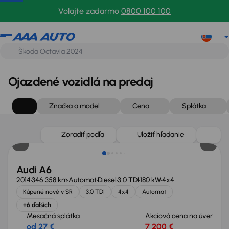
Volajte zadarmo
0800 100 100
Ojazdené vozidlá na predaj
Značka a model
Cena
Splátka
Zlacnené o 1 100 €
Zoradiť podľa
Uložiť hľadanie
Audi A6
2014
346 358 km
Automat
Diesel
3.0 TDI
180 kW
4x4
Kúpené nové v SR
3.0 TDI
4x4
Automat
+6 ďalších
Mesačná splátka
Akciová cena na úver
od 27 €
7 200 €