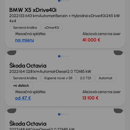
BMW X5 xDrive40i
2022
133 643 km
Automat
Benzín + Hybridné
xDrive40i
245 kW
4x4
Servisná knižka
xDrive40i
Mesačná splátka
Akciová cena na úver
na mieru
41 000 €
Nové v ponuke
Škoda Octavia
2022
164 028 km
Automat
Diesel
2.0 TDI
85 kW
Servisná knižka
Kúpené nové v SR
2.0 TDI
Automat
+6 ďalších
Mesačná splátka
Akciová cena na úver
od 47 €
13 100 €
Možnosť odpočtu DPH
Škoda Octavia
2022
148 440 km
Diesel
2.0 TDI
85 kW