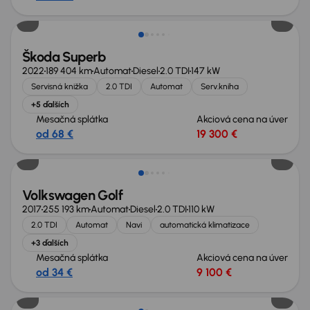
Škoda Superb
2022
189 404 km
Automat
Diesel
2.0 TDI
147 kW
Servisná knižka
2.0 TDI
Automat
Serv.kniha
+5 ďalších
Mesačná splátka
Akciová cena na úver
od 68 €
19 300 €
Volkswagen Golf
2017
255 193 km
Automat
Diesel
2.0 TDI
110 kW
2.0 TDI
Automat
Navi
automatická klimatizace
+3 ďalších
Mesačná splátka
Akciová cena na úver
od 34 €
9 100 €