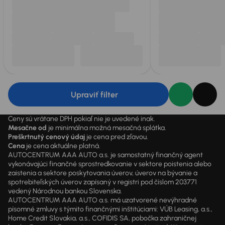
Upraviť filter
Ceny sú vrátane DPH pokiaľ nie je uvedené inak.
Mesačne od
je minimálna možná mesačná splátka.
Preškrtnutý cenový údaj
je cena pred zľavou.
Cena
je cena aktuálne platná.
AUTOCENTRUM AAA AUTO a.s. je samostatný finančný agent
vykonávajúci finančné sprostredkovanie v sektore poistenia alebo
zaistenia a sektore poskytovania úverov, úverov na bývanie a
spotrebiteľských úverov zapísaný v registri pod číslom 203771
vedený Národnou bankou Slovenska.
AUTOCENTRUM AAA AUTO a.s. má uzatvorené nevýhradné
písomné zmluvy s týmito finančnými inštitúciami: VÚB Leasing, a.s.,
Home Credit Slovakia, a.s., COFIDIS SA, pobočka zahraničnej