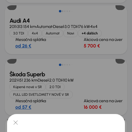
Audi A4
2011
313 154 km
Automat
Diesel
3.0 TDI
176 kW
4x4
3.0 TDI
4x4
Automat
Navi
+4 ďalších
Mesačná splátka
Akciová cena na úver
od 26 €
5 700 €
Škoda Superb
2021
151 236 km
Diesel
2.0 TDI
110 kW
Kúpené nové v SR
2.0 TDI
FULL LED SVETLOMETY NOVÉ V SR
Mesačná splátka
Akciová cena na úver
od 57 €
16 000 €