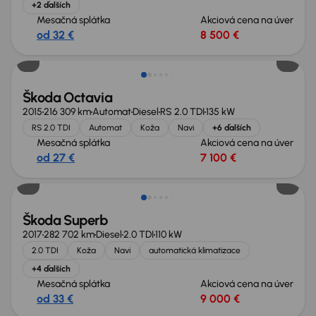
+2 ďalších
Mesačná splátka
Akciová cena na úver
od 32 €
8 500 €
Zlacnené o 600 €
Škoda Octavia
2015
216 309 km
Automat
Diesel
RS 2.0 TDI
135 kW
RS 2.0 TDI
Automat
Koža
Navi
+6 ďalších
Mesačná splátka
Akciová cena na úver
od 27 €
7 100 €
Zlacnené o 800 €
Škoda Superb
2017
282 702 km
Diesel
2.0 TDI
110 kW
2.0 TDI
Koža
Navi
automatická klimatizace
+4 ďalších
Mesačná splátka
Akciová cena na úver
od 33 €
9 000 €