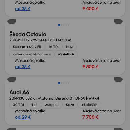
Mesačná splátka
Akciová cena na úver
od 35 €
9 400 €
Zlacnené o 900 €
Škoda Octavia
2018
163 177 km
Diesel
1.6 TDI
85 kW
Kúpené nové v SR
1.6 TDI
Navi
automatická klimatizace
+3 ďalších
Mesačná splátka
Akciová cena na úver
od 35 €
9 500 €
Zlacnené o 600 €
Audi A6
2014
330 532 km
Automat
Diesel
3.0 TDI
150 kW
4x4
3.0 TDI
4x4
Automat
Koža
+5 ďalších
Mesačná splátka
Akciová cena na úver
od 29 €
7 700 €