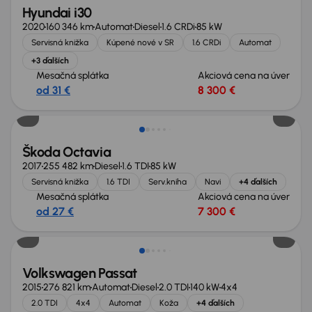
Hyundai i30
2020
160 346 km
Automat
Diesel
1.6 CRDi
85 kW
Servisná knižka
Kúpené nové v SR
1.6 CRDi
Automat
+3 ďalších
Mesačná splátka
Akciová cena na úver
od 31 €
8 300 €
Zlacnené o 700 €
Škoda Octavia
2017
255 482 km
Diesel
1.6 TDI
85 kW
Servisná knižka
1.6 TDI
Serv.kniha
Navi
+4 ďalších
Mesačná splátka
Akciová cena na úver
od 27 €
7 300 €
Zlacnené o 700 €
Volkswagen Passat
2015
276 821 km
Automat
Diesel
2.0 TDI
140 kW
4x4
2.0 TDI
4x4
Automat
Koža
+4 ďalších