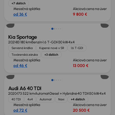
+7 ďalších
Mesačná splátka
Akciová cena na úver
od 36 €
9 800 €
Zlacnené o 1 500 €
Kia Sportage
2021
83 180 km
Benzín
1.6 T-GDI
130 kW
4x4
Servisná knižka
Kúpené nové v SR
1.6 T-GDI
Továrenská záruka
+3 ďalších
Mesačná splátka
Akciová cena na úver
od 46 €
13 000 €
Zlacnené o 500 €
Audi A6 40 TDI
2020
173 522 km
Automat
Diesel + Hybridné
40 TDI
150 kW
4x4
40 TDI
4x4
Automat
Navi
+4 ďalších
Mesačná splátka
Akciová cena na úver
od 72 €
20 500 €