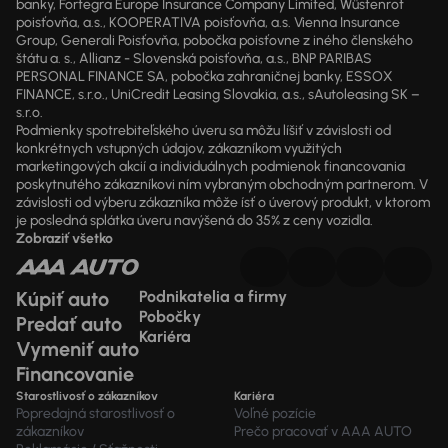
banky, Fortegra Europe Insurance Company Limited, Wüstenrot
poisťovňa, a.s., KOOPERATIVA poisťovňa, a.s. Vienna Insurance
Group, Generali Poisťovňa, pobočka poisťovne z iného členského
štátu a. s., Allianz - Slovenská poisťovňa, a.s., BNP PARIBAS
PERSONAL FINANCE SA, pobočka zahraničnej banky, ESSOX
FINANCE, s.r.o., UniCredit Leasing Slovakia, a.s., sAutoleasing SK –
s.r.o.
Podmienky spotrebiteľského úveru sa môžu líšiť v závislosti od
konkrétnych vstupných údajov, zákazníkom využitých
marketingových akcií a individuálnych podmienok financovania
poskytnutého zákazníkovi ním vybraným obchodným partnerom. V
závislosti od výberu zákazníka môže ísť o úverový produkt, v ktorom
je posledná splátka úveru navýšená do 35% z ceny vozidla.
Zobraziť všetko
Kúpiť auto
Podnikatelia a firmy
Pobočky
Predať auto
Kariéra
Vymeniť auto
Financovanie
Starostlivosť o zákazníkov
Kariéra
Popredajná starostlivosť o
Voľné pozície
zákazníkov
Prečo pracovať v AAA AUTO