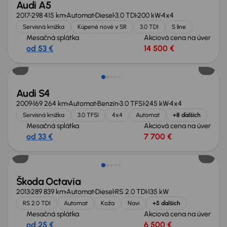
Audi A5
2017
298 415 km
Automat
Diesel
3.0 TDI
200 kW
4x4
Servisná knižka
Kúpené nové v SR
3.0 TDI
S line
Mesačná splátka
Akciová cena na úver
od 53 €
14 500 €
Zlacnené o 4 000 €
Audi S4
2009
169 264 km
Automat
Benzín
3.0 TFSI
245 kW
4x4
Servisná knižka
3.0 TFSI
4x4
Automat
+8 ďalších
Mesačná splátka
Akciová cena na úver
od 33 €
7 700 €
Škoda Octavia
2013
289 839 km
Automat
Diesel
RS 2.0 TDI
135 kW
RS 2.0 TDI
Automat
Koža
Navi
+5 ďalších
Mesačná splátka
Akciová cena na úver
od 25 €
6 500 €