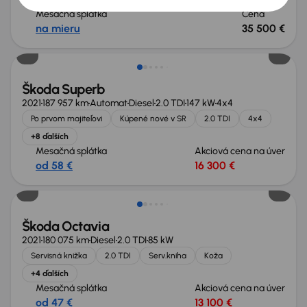
Mesačná splátka
Cena
na mieru
35 500 €
Možnosť odpočtu DPH
Škoda Superb
2021
187 957 km
Automat
Diesel
2.0 TDI
147 kW
4x4
Po prvom majiteľovi
Kúpené nové v SR
2.0 TDI
4x4
+8 ďalších
Mesačná splátka
Akciová cena na úver
od 58 €
16 300 €
Škoda Octavia
2021
180 075 km
Diesel
2.0 TDI
85 kW
Servisná knižka
2.0 TDI
Serv.kniha
Koža
+4 ďalších
Mesačná splátka
Akciová cena na úver
od 47 €
13 100 €