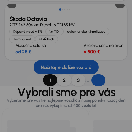
Škoda Octavia
2017
242 304 km
Diesel
1.6 TDI
85 kW
Kúpené nové v SR
1.6 TDI
automatická klimatizace
Tempomat
+1 ďalších
Mesačná splátka
Akciová cena na úver
od 25 €
6 500 €
Načítajte ďalšie vozidlá
...
1
2
3
Vybrali sme pre vás
Vyberáme pre vás tie
najlepšie vozidlá
z našej ponuky. Každý deň
pre vás vykúpime
až 400 vozidiel
.