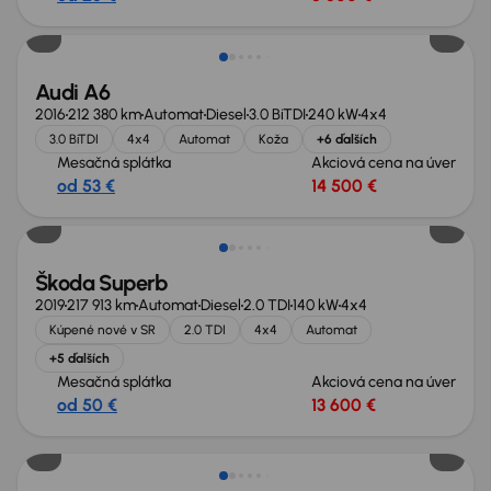
Audi A6
2016
212 380 km
Automat
Diesel
3.0 BiTDI
240 kW
4x4
3.0 BiTDI
4x4
Automat
Koža
+6 ďalších
Mesačná splátka
Akciová cena na úver
od 53 €
14 500 €
Zlacnené o 1 900 €
Škoda Superb
2019
217 913 km
Automat
Diesel
2.0 TDI
140 kW
4x4
Kúpené nové v SR
2.0 TDI
4x4
Automat
+5 ďalších
Mesačná splátka
Akciová cena na úver
od 50 €
13 600 €