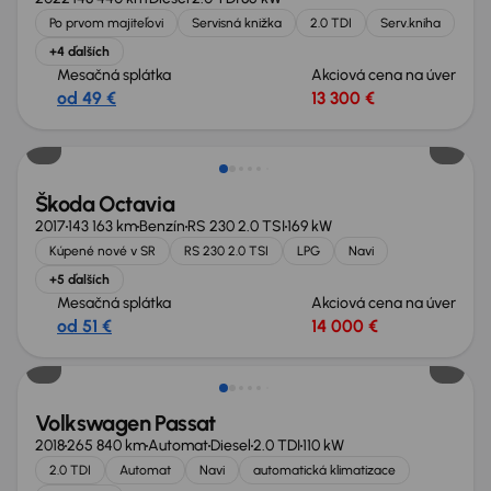
Po prvom majiteľovi
Servisná knižka
2.0 TDI
Serv.kniha
+4 ďalších
Mesačná splátka
Akciová cena na úver
od 49 €
13 300 €
Nové v ponuke
Škoda Octavia
2017
143 163 km
Benzín
RS 230 2.0 TSI
169 kW
Kúpené nové v SR
RS 230 2.0 TSI
LPG
Navi
+5 ďalších
Mesačná splátka
Akciová cena na úver
od 51 €
14 000 €
Zlacnené o 1 700 €
Volkswagen Passat
2018
265 840 km
Automat
Diesel
2.0 TDI
110 kW
2.0 TDI
Automat
Navi
automatická klimatizace