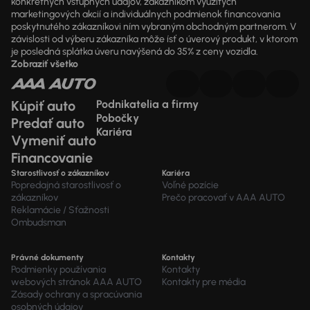
konkrétnych vstupných údajov, zákazníkom využitých
marketingových akcií a individuálnych podmienok financovania
poskytnutého zákazníkovi ním vybraným obchodným partnerom. V
závislosti od výberu zákazníka môže ísť o úverový produkt, v ktorom
je posledná splátka úveru navýšená do 35% z ceny vozidla.
Zobraziť všetko
Kúpiť auto
Podnikatelia a firmy
Pobočky
Predať auto
Kariéra
Vymeniť auto
Financovanie
Starostlivosť o zákazníkov
Kariéra
Popredajná starostlivosť o
Voľné pozície
zákazníkov
Prečo pracovať v AAA AUTO
Reklamácie / Sťažnosti
Ombudsman
Právné dokumenty
Kontakty
Podmienky používania
Kontakty
webových stránok AAA AUTO
Kontakty pre média
Zásady ochrany a spracúvania
osobných údajov