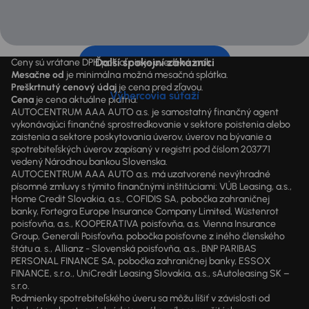
Ďalší spokojní zákazníci
Ceny sú vrátane DPH pokiaľ nie je uvedené inak.
Mesačne od
je minimálna možná mesačná splátka.
Preškrtnutý cenový údaj
je cena pred zľavou.
Výhercovia súťaží
Cena
je cena aktuálne platná.
AUTOCENTRUM AAA AUTO a.s. je samostatný finančný agent
vykonávajúci finančné sprostredkovanie v sektore poistenia alebo
zaistenia a sektore poskytovania úverov, úverov na bývanie a
spotrebiteľských úverov zapísaný v registri pod číslom 203771
vedený Národnou bankou Slovenska.
AUTOCENTRUM AAA AUTO a.s. má uzatvorené nevýhradné
písomné zmluvy s týmito finančnými inštitúciami: VÚB Leasing, a.s.,
Home Credit Slovakia, a.s., COFIDIS SA, pobočka zahraničnej
banky, Fortegra Europe Insurance Company Limited, Wüstenrot
poisťovňa, a.s., KOOPERATIVA poisťovňa, a.s. Vienna Insurance
Group, Generali Poisťovňa, pobočka poisťovne z iného členského
štátu a. s., Allianz - Slovenská poisťovňa, a.s., BNP PARIBAS
PERSONAL FINANCE SA, pobočka zahraničnej banky, ESSOX
FINANCE, s.r.o., UniCredit Leasing Slovakia, a.s., sAutoleasing SK –
s.r.o.
Podmienky spotrebiteľského úveru sa môžu líšiť v závislosti od