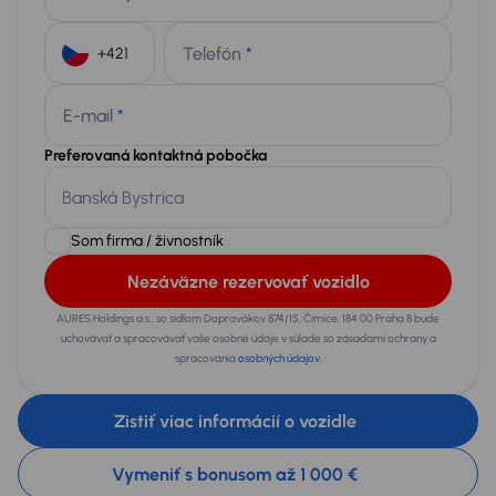
Telefón
*
+421
E-mail
*
Preferovaná kontaktná pobočka
Som firma / živnostník
Nezáväzne rezervovať vozidlo
AURES Holdings a.s., so sídlom Dopravákov 874/15, Čimice, 184 00 Praha 8 bude
uchovávať a spracovávať vaše osobné údaje v súlade so zásadami ochrany a
spracovania
osobných údajov
.
Zistiť viac informácií o vozidle
Vymeniť s bonusom až 1 000 €