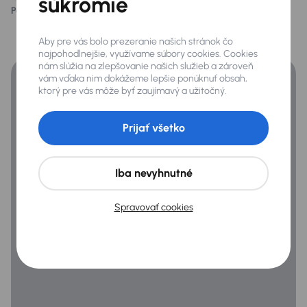
súkromie
El. ovládané veko kufra
Páči sa vám tento opis?
Áno
Nie
Financovanie
Elektricky ovládané zrkadlá
Aby pre vás bolo prezeranie našich stránok čo
Získajte lepšie podmienky financovania ako banka.
najpohodlnejšie, využívame súbory cookies. Cookies
Elektricky sklopné zrkadlá
nám slúžia na zlepšovanie našich služieb a zároveň
vám vďaka nim dokážeme lepšie ponúknuť obsah,
Hmlovky
ktorý pre vás môže byť zaujímavý a užitočný.
LED hlavné svetlomety
Prijať všetko
LED pre denné svietenie
Originálne lité kolesá
Iba nevyhnutné
Pozdĺžné strešné nosiče
Predné a zadné park. senzory
Spravovať cookies
Zadné svetlá s LED
Extra
Adaptívne svetlomety