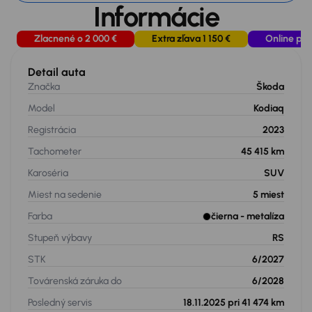
Informácie
Zlacnené o 2 000 €
Extra zľava 1 150 €
Online pre
Detail auta
Značka
Škoda
Model
Kodiaq
Registrácia
2023
Tachometer
45 415 km
Karoséria
SUV
Miest na sedenie
5
miest
Farba
čierna
- metalíza
Stupeň výbavy
RS
STK
6/2027
Továrenská záruka do
6/2028
Posledný servis
18.11.2025 pri 41 474 km