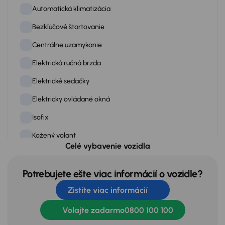
Automatická klimatizácia
Bezkľúčové štartovanie
Centrálne uzamykanie
Elektrická ručná brzda
Elektrické sedačky
Elektricky ovládané okná
Isofix
Kožený volant
Celé vybavenie vozidla
Multifunkčný volant
Palubný počítač
Potrebujete ešte viac informácií o vozidle?
Zistite viac informácií
Pamäť nastavenia sedadiel
Posilovač riadenia
Volajte zadarmo
0800 100 100