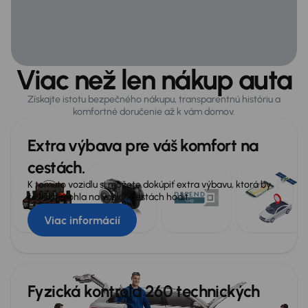
Dažďový senzor
Kompresor - lepiaca sada
Nastaviteľná tuhosť podvozku
Viac než len nákup auta
Parkovacia kamera
Získajte istotu bezpečného nákupu, transparentnú históriu a
komfortné doručenie až k vám domov.
Infotainment
Extra výbava pre váš komfort na
Android Auto
cestách.
Apple CarPlay
K tomuto vozidlu si môžete dokúpiť extra výbavu, ktorá by
sa vám mohla na vašich cestách hodiť.
Bluetooth pripojenie
Viac informácií
Hlasové ovládanie palubného systému
MirrorLink
Navigačný systém
Fyzická kontrola 260 technických
Prémiový audiosystém