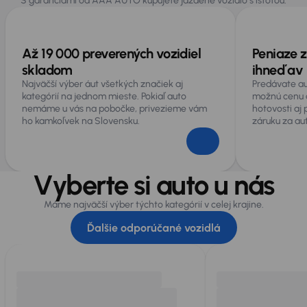
S garanciami od AAA AUTO kupujete jazdené vozidlo s istotou.
Všeobecné
Infotainment
Až 19 000 preverených vozidiel
Peniaze z
Lakťová opierka
skladom
ihneď av 
Najväčší výber áut všetkých značiek aj
Predávate au
Polokožené sedačky
kategórií na jednom mieste. Pokiaľ auto
možnú cenu 
nemáme u vás na pobočke, privezieme vám
hotovosti aj
Rozpoznávanie dopravných značiek
ho kamkoľvek na Slovensku.
záruku za au
USB-C zásuvka
Veľa ďalšej výbavy
Vyberte si auto u nás
Máme najväčší výber týchto kategórií v celej krajine.
Ďalšie odporúčané vozidlá