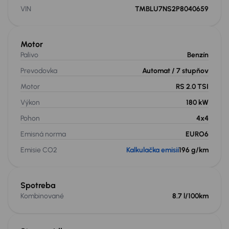
VIN
TMBLU7NS2P8040659
Motor
Palivo
Benzín
Prevodovka
Automat
/ 7 stupňov
Motor
RS 2.0 TSI
Výkon
180 kW
Pohon
4x4
Emisná norma
EURO6
Emisie CO2
Kalkulačka emisií
196 g/km
Spotreba
Kombinované
8.7 l/100km