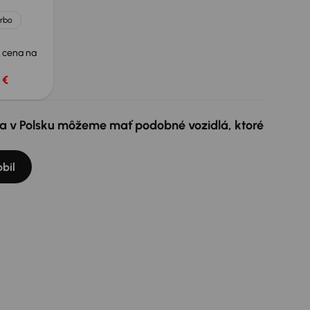
urbo
 cena na
 €
e a v Polsku môžeme mať podobné vozidlá, ktoré
bil