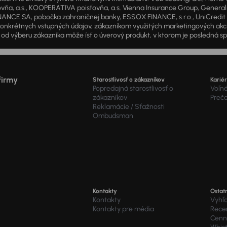
a, a.s., KOOPERATIVA poisťovňa, a.s. Vienna Insurance Group, Generali P
ANCE SA, pobočka zahraničnej banky, ESSOX FINANCE, s.r.o., UniCredit Lea
od konkrétnych vstupných údajov, zákazníkom využitých marketingových ak
d výberu zákazníka môže ísť o úverový produkt, v ktorom je posledná sp
firmy
Starostlivosť o zákazníkov
Karié
Popredajná starostlivosť o
Voľné
zákazníkov
Preč
Reklamácie / Sťažnosti
Ombudsman
Kontakty
Ostat
Kontakty
Vyhľ
Kontakty pre média
Recen
Cenní