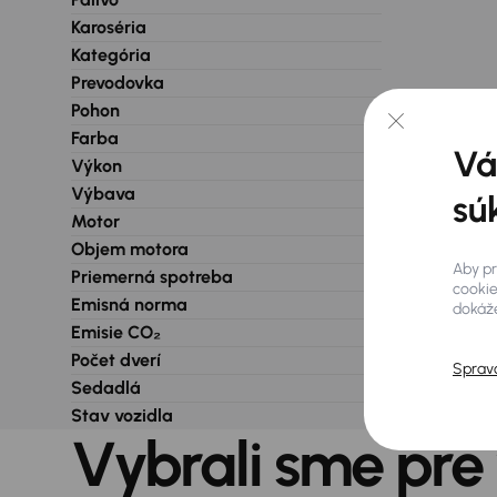
Karoséria
Kategória
Prevodovka
Pohon
Farba
Vá
Výkon
Výbava
sú
Motor
Objem motora
Aby pr
Priemerná spotreba
cookie
Emisná norma
dokáže
Emisie CO₂
Počet dverí
Sprav
Sedadlá
Stav vozidla
Vybrali sme pre