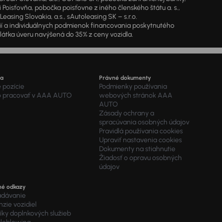
oisťovňa, pobočka poisťovne z iného členského štátu a. s.,
sing Slovakia, a.s., sAutoleasing SK – s.r.o.
cií a individuálnych podmienok financovania poskytnutého
látka úveru navýšená do 35% z ceny vozidla.
ra
Právné dokumenty
 pozície
Podmienky používania
o pracovať v AAA AUTO
webových stránok AAA
AUTO
Zásady ochrany a
spracúvania osobných údajov
Pravidlá používania cookies
Upraviť nastavenia cookies
Dokumenty na stiahnutie
Žiadosť o opravu osobných
údajov
né odkazy
adávanie
zie vozidiel
ky doplnkových služieb