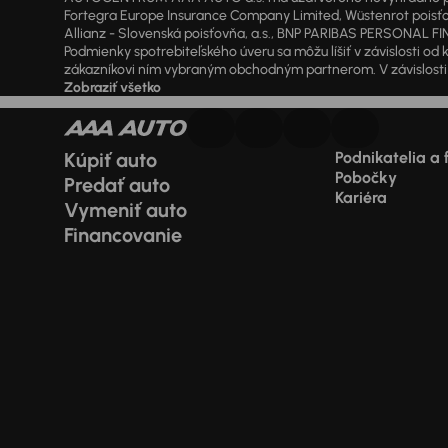
Fortegra Europe Insurance Company Limited, Wüstenrot poisťovň
Allianz - Slovenská poisťovňa, a.s., BNP PARIBAS PERSONAL FIN
Podmienky spotrebiteľského úveru sa môžu líšiť v závislosti 
zákazníkovi ním vybraným obchodným partnerom. V závislosti o
Zobraziť všetko
Kúpiť auto
Podnikatelia a 
Pobočky
Predať auto
Kariéra
Vymeniť auto
Financovanie