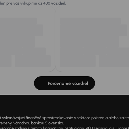
 deň pre vás vykúpime
až 400 vozidiel
.
Porovnanie vozidiel
onávajúci finančné sprostredkovanie v sektore poistenia alebo zaisten
1 vedený Národnou bankou Slovenska.
 zmluvy s týmito finančnými inštitúciami: VÚB Leasing, a.s., Home Cre