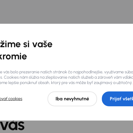
žime si vaše
kromie
e vás bolo prezeranie našich stránok čo najpohodlnejšie, využívame súb
s. Cookies nám slúžia na zlepšovanie našich služieb a zároveň vám vďak
me lepšie ponúknuť obsah, ktorý pre vás môže byť zaujímavý a užitočný.
Iba nevyhnutné
Prijať všet
ovať cookies
 vás