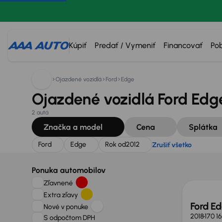
Hľadáte:
Ford
Edge
Rok od
2012
Zrušiť všetko
Kúpiť
Predať / Vymeniť
Financovať
Po
Ojazdené vozidlá
Ford
Edge
Ojazdené vozidlá Ford Edge
2 autá
Značka a model
Cena
Splátka
Ford
Edge
Rok od
2012
Zrušiť všetko
Ponuka automobilov
Zľavnené
Extra zľavy
Ford E
Nové v ponuke
2018
170 1
S odpočtom DPH