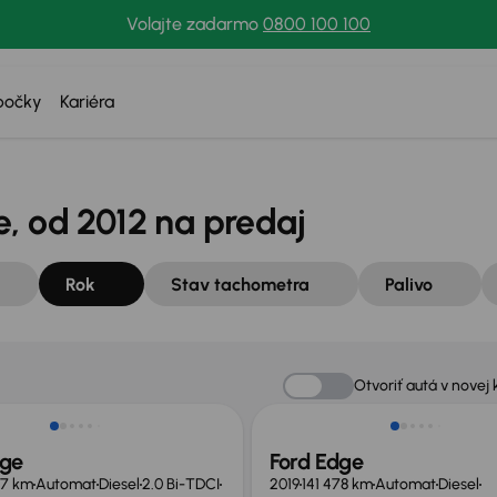
Volajte zadarmo
0800 100 100
bočky
Kariéra
, od 2012 na predaj
Rok
Stav tachometra
Palivo
Otvoriť autá v novej 
dge
Ford Edge
67 km
Automat
Diesel
2.0 Bi-TDCI
2019
141 478 km
Automat
Diesel