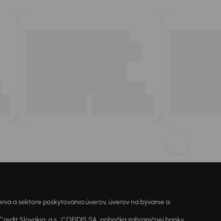
ia a sektore poskytovania úverov, úverov na bývanie a
dit Slovakia, a.s., COFIDIS SA, pobočka zahraničnej banky,