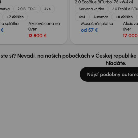
4
2.0 EcoBlue BiTurbo
175 kW
4x4
knižka
2.0 Bi-TDCI
4x4
Servisná knižka
2.0 EcoBlue BiT
+7 ďalších
4x4
Automat
+8 ďalších
á splátka
Akciová cena na
Mesačná splátka
Akciová
úver
úver
 €
od 57 €
13 800 €
17 000
 ste si? Nevadí, na našich pobočkách v Českej republik
hľadáte.
Nájsť podobný automo