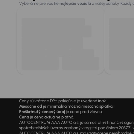
Vyberáme pre vás tie
najlepšie vozidlá
z našej ponuky. Každý
Ceny sú vrátane DPH pokiaľ nie je uvedené inak.
Mesačne od
je minimálna možná mesačná splátka.
Preškrtnutý cenový údaj
je cena pred zľavou.
Cena
je cena aktuálne platná.
AUTOCENTRUM AAA AUTO a.s. je samostatný finančný agent vyk
spotrebiteľských úverov zapísaný v registri pod číslom 20377
AUTOCENTRUM AAA AUTO a.s. má uzatvorené nevýhradné písomné