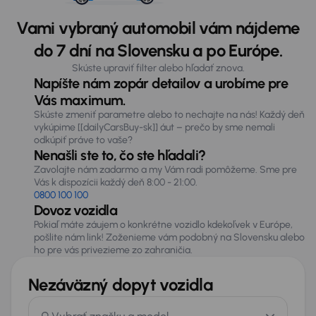
Vami vybraný automobil vám nájdeme
do 7 dní na Slovensku a po Európe.
Skúste upraviť filter alebo hľadať znova.
Napíšte nám zopár detailov a urobíme pre
Vás maximum.
Skúste zmeniť parametre alebo to nechajte na nás! Každý deň
vykúpime [[dailyCarsBuy-sk]] áut – prečo by sme nemali
odkúpiť práve to vaše?
Nenašli ste to, čo ste hľadali?
Zavolajte nám zadarmo a my Vám radi pomôžeme. Sme pre
Vás k dispozícii každý deň 8:00 - 21:00.
0800 100 100
Dovoz vozidla
Pokiaľ máte záujem o konkrétne vozidlo kdekoľvek v Európe,
pošlite nám link! Zoženieme vám podobný na Slovensku alebo
ho pre vás privezieme zo zahraničia.
Nezáväzný dopyt vozidla