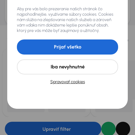
Odoslať dopyt
Aby pre vás bolo prezeranie našich stránok čo
AURES Holdings a.s., so sídlom Dopravákov 874/15, Čimice, 184 00 Praha 8 bude
uchovávať a spracovávať vaše osobné údaje v súlade so zásadami ochrany a
najpohodlnejšie, využívame súbory cookies. Cookies
spracovania
osobných údajov
.
nám slúžia na zlepšovanie našich služieb a zároveň
vám vďaka nim dokážeme lepšie ponúknuť obsah,
Vybrali sme pre vás
ktorý pre vás môže byť zaujímavý a užitočný.
Vyberáme pre vás tie
najlepšie vozidlá
z našej ponuky. Každý deň
pre vás vykúpime
až 400 vozidiel
.
Prijať všetko
Iba nevyhnutné
Spravovať cookies
Upraviť filter