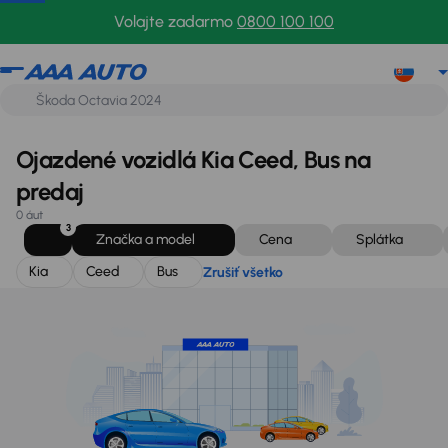
Kia
Ceed
Bus
Zrušiť všetko
Volajte zadarmo
0800 100 100
Ojazdené vozidlá Kia Ceed, Bus na
predaj
0 áut
3
Značka a model
Cena
Splátka
Kia
Ceed
Bus
Zrušiť všetko