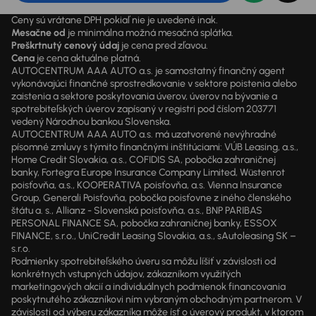
Ceny sú vrátane DPH pokiaľ nie je uvedené inak.
Mesačne od
je minimálna možná mesačná splátka.
Preškrtnutý cenový údaj
je cena pred zľavou.
Cena
je cena aktuálne platná.
AUTOCENTRUM AAA AUTO a.s. je samostatný finančný agent
vykonávajúci finančné sprostredkovanie v sektore poistenia alebo
zaistenia a sektore poskytovania úverov, úverov na bývanie a
spotrebiteľských úverov zapísaný v registri pod číslom 203771
vedený Národnou bankou Slovenska.
AUTOCENTRUM AAA AUTO a.s. má uzatvorené nevýhradné
písomné zmluvy s týmito finančnými inštitúciami: VÚB Leasing, a.s.,
Home Credit Slovakia, a.s., COFIDIS SA, pobočka zahraničnej
banky, Fortegra Europe Insurance Company Limited, Wüstenrot
poisťovňa, a.s., KOOPERATIVA poisťovňa, a.s. Vienna Insurance
Group, Generali Poisťovňa, pobočka poisťovne z iného členského
štátu a. s., Allianz - Slovenská poisťovňa, a.s., BNP PARIBAS
PERSONAL FINANCE SA, pobočka zahraničnej banky, ESSOX
FINANCE, s.r.o., UniCredit Leasing Slovakia, a.s., sAutoleasing SK –
s.r.o.
Podmienky spotrebiteľského úveru sa môžu líšiť v závislosti od
konkrétnych vstupných údajov, zákazníkom využitých
marketingových akcií a individuálnych podmienok financovania
poskytnutého zákazníkovi ním vybraným obchodným partnerom. V
závislosti od výberu zákazníka môže ísť o úverový produkt, v ktorom