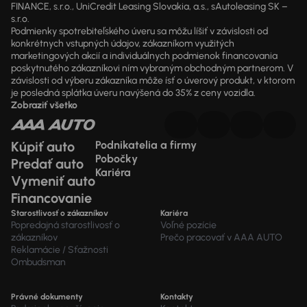
FINANCE, s.r.o., UniCredit Leasing Slovakia, a.s., sAutoleasing SK –
s.r.o.
Podmienky spotrebiteľského úveru sa môžu líšiť v závislosti od
konkrétnych vstupných údajov, zákazníkom využitých
marketingových akcií a individuálnych podmienok financovania
poskytnutého zákazníkovi ním vybraným obchodným partnerom. V
závislosti od výberu zákazníka môže ísť o úverový produkt, v ktorom
je posledná splátka úveru navýšená do 35% z ceny vozidla.
Zobraziť všetko
Kúpiť auto
Podnikatelia a firmy
Pobočky
Predať auto
Kariéra
Vymeniť auto
Financovanie
Starostlivosť o zákazníkov
Kariéra
Popredajná starostlivosť o
Voľné pozície
zákazníkov
Prečo pracovať v AAA AUTO
Reklamácie / Sťažnosti
Ombudsman
Právné dokumenty
Kontakty