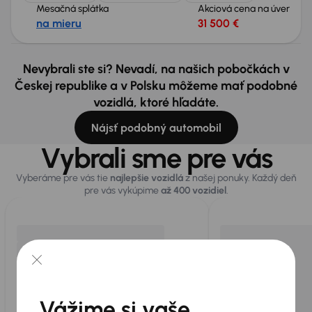
Mesačná splátka
Akciová cena na úver
na mieru
31 500 €
Nevybrali ste si? Nevadí, na našich pobočkách v
Českej republike a v Polsku môžeme mať podobné
vozidlá, ktoré hľadáte.
Nájsť podobný automobil
Vybrali sme pre vás
Vyberáme pre vás tie
najlepšie vozidlá
z našej ponuky. Každý deň
pre vás vykúpime
až 400 vozidiel
.
Vážime si vaše