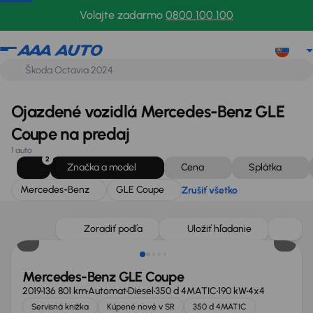
Mercedes-Benz
GLE Coupe
Zrušiť všetko
Volajte zadarmo
0800 100 100
Ojazdené vozidlá Mercedes-Benz GLE
Coupe na predaj
1 auto
2
Značka a model
Cena
Splátka
Mercedes-Benz
GLE Coupe
Zrušiť všetko
Zlacnené o 500 €
Zoradiť podľa
Uložiť hľadanie
Mercedes-Benz GLE Coupe
2019
136 801 km
Automat
Diesel
350 d 4MATIC
190 kW
4x4
Servisná knižka
Kúpené nové v SR
350 d 4MATIC