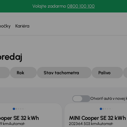
Volajte zadarmo
0800 100 100
bočky
Kariéra
predaj
Rok
Stav tachometra
Palivo
sť odpočtu DPH
Možnosť odpočtu DPH
Otvoriť autá v novej 
ooper SE 32 kWh
MINI Cooper SE 32 kWh
09 km
Automat
2023
64 503 km
Automat