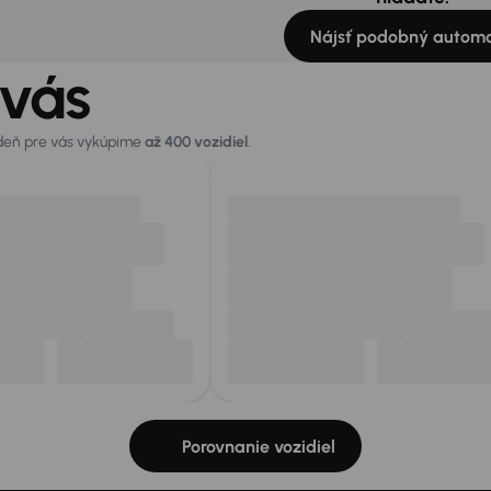
Nájsť podobný automo
 vás
 deň pre vás vykúpime
až 400 vozidiel
.
Porovnanie vozidiel