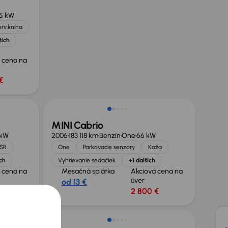
5 kW
rv.kniha
ších
 cena na
€
MINI Cabrio
 kW
2006
183 118 km
Benzín
One
66 kW
 SR
One
Parkovacie senzory
Koža
ch
Vyhrievanie sedačiek
+1 ďalších
 cena na
Mesačná splátka
Akciová cena na
úver
od 13 €
 €
2 800 €
Zlacnené o 600 €