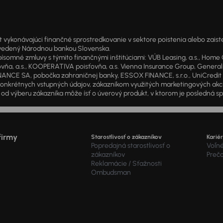
onávajúci finančné sprostredkovanie v sektore poistenia alebo zaisten
1 vedený Národnou bankou Slovenska.
 zmluvy s týmito finančnými inštitúciami: VÚB Leasing, a.s., Home Cre
a, a.s., KOOPERATIVA poisťovňa, a.s. Vienna Insurance Group, Generali P
ANCE SA, pobočka zahraničnej banky, ESSOX FINANCE, s.r.o., UniCredit Lea
od konkrétnych vstupných údajov, zákazníkom využitých marketingových ak
d výberu zákazníka môže ísť o úverový produkt, v ktorom je posledná sp
firmy
Starostlivosť o zákazníkov
Karié
Popredajná starostlivosť o
Voľné
zákazníkov
Preč
Reklamácie / Sťažnosti
Ombudsman