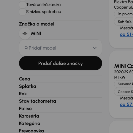
Elektro Ba
Továrenská záruka
Cooper S
S nízkou spotrebou
Po prvom 
SoH 96%
Značka a model
Mesačn
MINI
od 51 
Pridať model
Pridať ďalšie značky
MINI C
2020
39 5
141 kW
Cena
Servisná 
Splátka
Cooper S
Rok
Mesačn
Stav tachometra
od 57
Palivo
Karoséria
Kategória
Prevodovka