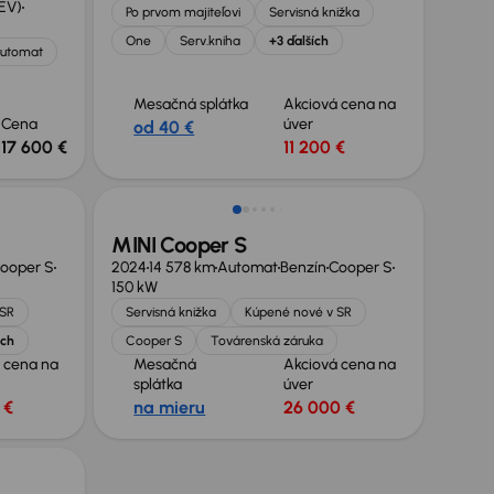
BEV)
Po prvom majiteľovi
Servisná knižka
One
Serv.kniha
+3 ďalších
utomat
Mesačná splátka
Akciová cena na
Cena
úver
od 40 €
17 600 €
11 200 €
Nové v ponuke
MINI Cooper S
ooper S
2024
14 578 km
Automat
Benzín
Cooper S
150 kW
 SR
Servisná knižka
Kúpené nové v SR
ích
Cooper S
Továrenská záruka
 cena na
Mesačná
Akciová cena na
splátka
úver
 €
na mieru
26 000 €