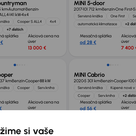
ountryman
MINI 5-door
45 km
Automat
Benzín
2017
101 712 km
Benzín
One First
5
 ALL4
141 kW
4x4
Servisná knižka
One First
Se
knižka
Cooper S ALL4
4x4
automatická klimatizace
+2 ďal
+7 ďalších
á splátka
Akciová cena na
Mesačná splátka
Akciová
úver
úver
 €
od 28 €
13 000 €
7 400 
Zlacnené o 1 100 €
ooper
MINI Cabrio
637 km
Benzín
Cooper
88 kW
2020
5 301 km
Benzín
Cooper
100
knižka
Cooper
Serv.kniha
Servisná knižka
Kúpené nové v
Cooper
Serv.kniha
+2 ďalší
á splátka
Akciová cena na
Mesačná splátka
Akciová
úver
úver
€
od 56 €
3 300 €
15 500
né o 400 €
Zlacnené o 500 €
žime si vaše