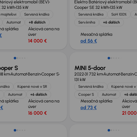
tériový elektromobil (BEV)
Elektro Batériový elektromobil (
E 32 kWh
135 kW
Cooper SE 32 kWh
135 kW
majiteľovi
Servisná knižka
Servisná knižka
SoH 100%
A
Automat
+8 ďalších
Serv.kniha
+6 ďalších
á splátka
Akciová cena na
úver
Mesačná splátka
€
14 000 €
od 56 €
ooper S
MINI 5-door
08 km
Automat
Benzín
Cooper S
2022
31 732 km
Automat
Benzín
C
131 kW
knižka
Kúpené nové v SR
Servisná knižka
Kúpené nové v
Automat
+6 ďalších
Cooper S
Automat
+6 ďalš
á splátka
Akciová cena na
Mesačná splátka
Akciová
úver
úver
 €
od 73 €
16 000 €
21 000
Zlacnené o 600 €