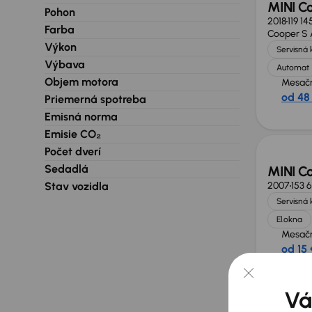
MINI C
Pohon
2018
119 1
Farba
Cooper S
Výkon
Servisná 
Výbava
Automat
Objem motora
Mesačn
od 48
Priemerná spotreba
Emisná norma
Emisie CO₂
Počet dverí
Sedadlá
MINI C
Stav vozidla
2007
153 
Servisná 
El.okna
Mesačn
od 15 
Zlacne
Vá