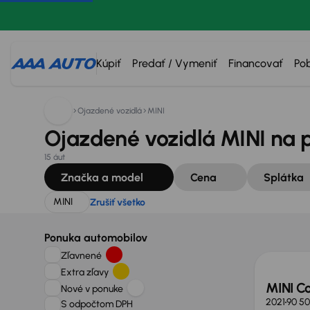
Hľadáte:
MINI
Zrušiť všetko
Kúpiť
Predať / Vymeniť
Financovať
Po
Ojazdené vozidlá
MINI
Ojazdené vozidlá MINI na 
15 áut
Značka a model
Cena
Splátka
MINI
Zrušiť všetko
Možno
Ponuka automobilov
Zľavnené
Extra zľavy
MINI C
Nové v ponuke
2021
90 5
S odpočtom DPH