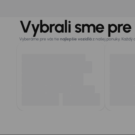
Vybrali sme pre
Vyberáme pre vás tie
najlepšie vozidlá
z našej ponuky. Každý