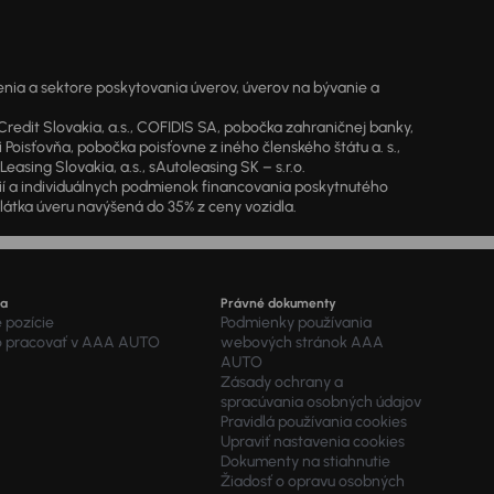
ia a sektore poskytovania úverov, úverov na bývanie a
dit Slovakia, a.s., COFIDIS SA, pobočka zahraničnej banky,
oisťovňa, pobočka poisťovne z iného členského štátu a. s.,
sing Slovakia, a.s., sAutoleasing SK – s.r.o.
cií a individuálnych podmienok financovania poskytnutého
látka úveru navýšená do 35% z ceny vozidla.
ra
Právné dokumenty
 pozície
Podmienky používania
o pracovať v AAA AUTO
webových stránok AAA
AUTO
Zásady ochrany a
spracúvania osobných údajov
Pravidlá používania cookies
Upraviť nastavenia cookies
Dokumenty na stiahnutie
Žiadosť o opravu osobných