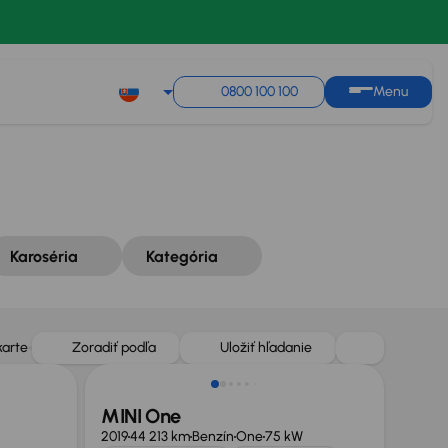
Zoradiť podľa
Uložiť hľadanie
0800 100 100
Menu
Karoséria
Kategória
Zlacnené o 600 €
karte
Zoradiť podľa
Uložiť hľadanie
MINI One
2019
44 213 km
Benzín
One
75 kW