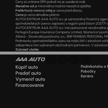
Ceny sú vrátane DPH pokiaľ nie je uvedené inak.
Mesačne od
je minimálna možná mesačná splátka.
Preškrtnutý cenový údaj
je cena pred zľavou.
Cena
je cena aktuálne platná.
AUTOCENTRUM AAA AUTO a.s. je samostatný finančný agent vyk
spotrebiteľských úverov zapísaný v registri pod číslom 20377
AUTOCENTRUM AAA AUTO a.s. má uzatvorené nevýhradné písomné
Fortegra Europe Insurance Company Limited, Wüstenrot poisťovň
Allianz - Slovenská poisťovňa, a.s., BNP PARIBAS PERSONAL FIN
Podmienky spotrebiteľského úveru sa môžu líšiť v závislosti 
zákazníkovi ním vybraným obchodným partnerom. V závislosti o
Zobraziť všetko
Kúpiť auto
Podnikatelia a 
Pobočky
Predať auto
Kariéra
Vymeniť auto
Financovanie