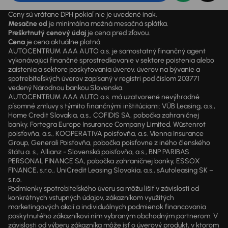
Ceny sú vrátane DPH pokiaľ nie je uvedené inak.
Mesačne od
je minimálna možná mesačná splátka.
Preškrtnutý cenový údaj
je cena pred zľavou.
Cena
je cena aktuálne platná.
AUTOCENTRUM AAA AUTO a.s. je samostatný finančný agent
vykonávajúci finančné sprostredkovanie v sektore poistenia alebo
zaistenia a sektore poskytovania úverov, úverov na bývanie a
spotrebiteľských úverov zapísaný v registri pod číslom 203771
vedený Národnou bankou Slovenska.
AUTOCENTRUM AAA AUTO a.s. má uzatvorené nevýhradné
písomné zmluvy s týmito finančnými inštitúciami: VÚB Leasing, a.s.,
Home Credit Slovakia, a.s., COFIDIS SA, pobočka zahraničnej
banky, Fortegra Europe Insurance Company Limited, Wüstenrot
poisťovňa, a.s., KOOPERATIVA poisťovňa, a.s. Vienna Insurance
Group, Generali Poisťovňa, pobočka poisťovne z iného členského
štátu a. s., Allianz - Slovenská poisťovňa, a.s., BNP PARIBAS
PERSONAL FINANCE SA, pobočka zahraničnej banky, ESSOX
FINANCE, s.r.o., UniCredit Leasing Slovakia, a.s., sAutoleasing SK –
s.r.o.
Podmienky spotrebiteľského úveru sa môžu líšiť v závislosti od
konkrétnych vstupných údajov, zákazníkom využitých
marketingových akcií a individuálnych podmienok financovania
poskytnutého zákazníkovi ním vybraným obchodným partnerom. V
závislosti od výberu zákazníka môže ísť o úverový produkt, v ktorom