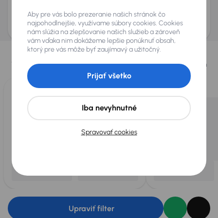
Odoslať dopyt
Aby pre vás bolo prezeranie našich stránok čo
AURES Holdings a.s., so sídlom Dopravákov 874/15, Čimice, 184 00 Praha 8 bude
uchovávať a spracovávať vaše osobné údaje v súlade so zásadami ochrany a
najpohodlnejšie, využívame súbory cookies. Cookies
spracovania
osobných údajov
.
nám slúžia na zlepšovanie našich služieb a zároveň
vám vďaka nim dokážeme lepšie ponúknuť obsah,
Vybrali sme pre vás
ktorý pre vás môže byť zaujímavý a užitočný.
Vyberáme pre vás tie
najlepšie vozidlá
z našej ponuky. Každý deň
pre vás vykúpime
až 400 vozidiel
.
Prijať všetko
Iba nevyhnutné
Spravovať cookies
Upraviť filter