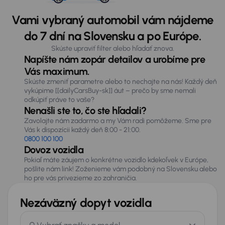
Vami vybraný automobil vám nájdeme
do 7 dní na Slovensku a po Európe.
Skúste upraviť filter alebo hľadať znova.
Napíšte nám zopár detailov a urobíme pre
Vás maximum.
Skúste zmeniť parametre alebo to nechajte na nás! Každý deň
vykúpime [[dailyCarsBuy-sk]] áut – prečo by sme nemali
odkúpiť práve to vaše?
Nenašli ste to, čo ste hľadali?
Zavolajte nám zadarmo a my Vám radi pomôžeme. Sme pre
Vás k dispozícii každý deň 8:00 - 21:00.
0800 100 100
Dovoz vozidla
Pokiaľ máte záujem o konkrétne vozidlo kdekoľvek v Európe,
pošlite nám link! Zoženieme vám podobný na Slovensku alebo
ho pre vás privezieme zo zahraničia.
Nezáväzný dopyt vozidla