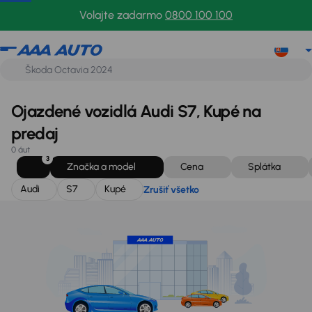
Audi
S7
Kupé
Zrušiť všetko
Volajte zadarmo
0800 100 100
Ojazdené vozidlá Audi S7, Kupé na
predaj
0 áut
3
Značka a model
Cena
Splátka
Audi
S7
Kupé
Zrušiť všetko