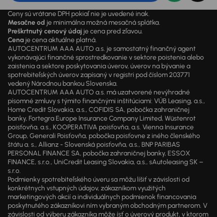
Ceny sú vrátane DPH pokiaľ nie je uvedené inak.
Mesačne od
je minimálna možná mesačná splátka.
Preškrtnutý cenový údaj
je cena pred zľavou.
Cena
je cena aktuálne platná.
AUTOCENTRUM AAA AUTO a.s. je samostatný finančný agent
vykonávajúci finančné sprostredkovanie v sektore poistenia alebo
zaistenia a sektore poskytovania úverov, úverov na bývanie a
spotrebiteľských úverov zapísaný v registri pod číslom 203771
vedený Národnou bankou Slovenska.
AUTOCENTRUM AAA AUTO a.s. má uzatvorené nevýhradné
písomné zmluvy s týmito finančnými inštitúciami: VÚB Leasing, a.s.,
Home Credit Slovakia, a.s., COFIDIS SA, pobočka zahraničnej
banky, Fortegra Europe Insurance Company Limited, Wüstenrot
poisťovňa, a.s., KOOPERATIVA poisťovňa, a.s. Vienna Insurance
Group, Generali Poisťovňa, pobočka poisťovne z iného členského
štátu a. s., Allianz - Slovenská poisťovňa, a.s., BNP PARIBAS
PERSONAL FINANCE SA, pobočka zahraničnej banky, ESSOX
FINANCE, s.r.o., UniCredit Leasing Slovakia, a.s., sAutoleasing SK –
s.r.o.
Podmienky spotrebiteľského úveru sa môžu líšiť v závislosti od
konkrétnych vstupných údajov, zákazníkom využitých
marketingových akcií a individuálnych podmienok financovania
poskytnutého zákazníkovi ním vybraným obchodným partnerom. V
závislosti od výberu zákazníka môže ísť o úverový produkt, v ktorom