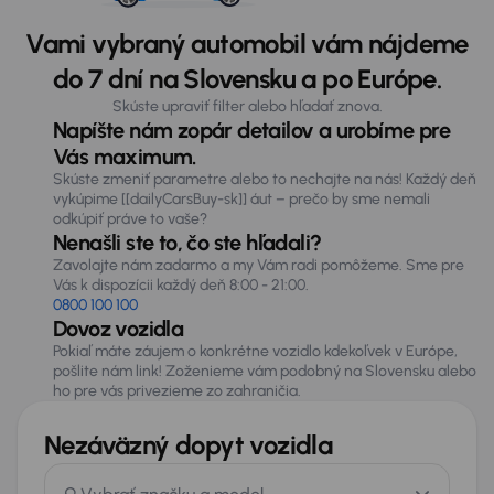
Vami vybraný automobil vám nájdeme
do 7 dní na Slovensku a po Európe.
Skúste upraviť filter alebo hľadať znova.
Napíšte nám zopár detailov a urobíme pre
Vás maximum.
Skúste zmeniť parametre alebo to nechajte na nás! Každý deň
vykúpime [[dailyCarsBuy-sk]] áut – prečo by sme nemali
odkúpiť práve to vaše?
Nenašli ste to, čo ste hľadali?
Zavolajte nám zadarmo a my Vám radi pomôžeme. Sme pre
Vás k dispozícii každý deň 8:00 - 21:00.
0800 100 100
Dovoz vozidla
Pokiaľ máte záujem o konkrétne vozidlo kdekoľvek v Európe,
pošlite nám link! Zoženieme vám podobný na Slovensku alebo
ho pre vás privezieme zo zahraničia.
Nezáväzný dopyt vozidla