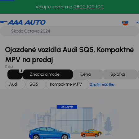
Audi
SQ5
Kompaktné MPV
Zrušiť všetko
Volajte zadarmo
0800 100 100
Ojazdené vozidlá Audi SQ5, Kompaktné
MPV na predaj
0 áut
3
Značka a model
Cena
Splátka
Audi
SQ5
Kompaktné MPV
Zrušiť všetko