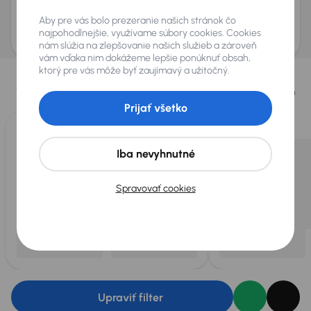
Odoslať dopyt
Aby pre vás bolo prezeranie našich stránok čo
AURES Holdings a.s., so sídlom Dopravákov 874/15, Čimice, 184 00 Praha 8 bude
uchovávať a spracovávať vaše osobné údaje v súlade so zásadami ochrany a
najpohodlnejšie, využívame súbory cookies. Cookies
spracovania
osobných údajov
.
nám slúžia na zlepšovanie našich služieb a zároveň
vám vďaka nim dokážeme lepšie ponúknuť obsah,
Vybrali sme pre vás
ktorý pre vás môže byť zaujímavý a užitočný.
Vyberáme pre vás tie
najlepšie vozidlá
z našej ponuky. Každý deň
pre vás vykúpime
až 400 vozidiel
.
Prijať všetko
Iba nevyhnutné
Spravovať cookies
Upraviť filter