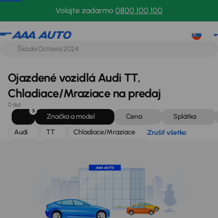
Audi
TT
Chladiace/Mraziace
Zrušiť všetko
Volajte zadarmo
0800 100 100
Ojazdené vozidlá Audi TT,
Chladiace/Mraziace na predaj
0 áut
3
Značka a model
Cena
Splátka
Audi
TT
Chladiace/Mraziace
Zrušiť všetko