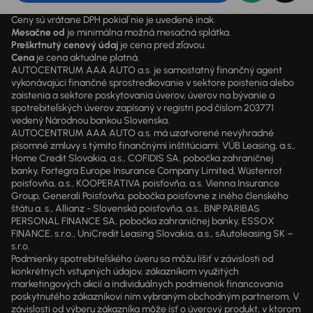
Ceny sú vrátane DPH pokiaľ nie je uvedené inak.
Mesačne od
je minimálna možná mesačná splátka.
Preškrtnutý cenový údaj
je cena pred zľavou.
Cena
je cena aktuálne platná.
AUTOCENTRUM AAA AUTO a.s. je samostatný finančný agent
vykonávajúci finančné sprostredkovanie v sektore poistenia alebo
zaistenia a sektore poskytovania úverov, úverov na bývanie a
spotrebiteľských úverov zapísaný v registri pod číslom 203771
vedený Národnou bankou Slovenska.
AUTOCENTRUM AAA AUTO a.s. má uzatvorené nevýhradné
písomné zmluvy s týmito finančnými inštitúciami: VÚB Leasing, a.s.,
Home Credit Slovakia, a.s., COFIDIS SA, pobočka zahraničnej
banky, Fortegra Europe Insurance Company Limited, Wüstenrot
poisťovňa, a.s., KOOPERATIVA poisťovňa, a.s. Vienna Insurance
Group, Generali Poisťovňa, pobočka poisťovne z iného členského
štátu a. s., Allianz - Slovenská poisťovňa, a.s., BNP PARIBAS
PERSONAL FINANCE SA, pobočka zahraničnej banky, ESSOX
FINANCE, s.r.o., UniCredit Leasing Slovakia, a.s., sAutoleasing SK –
s.r.o.
Podmienky spotrebiteľského úveru sa môžu líšiť v závislosti od
konkrétnych vstupných údajov, zákazníkom využitých
marketingových akcií a individuálnych podmienok financovania
poskytnutého zákazníkovi ním vybraným obchodným partnerom. V
závislosti od výberu zákazníka môže ísť o úverový produkt, v ktorom