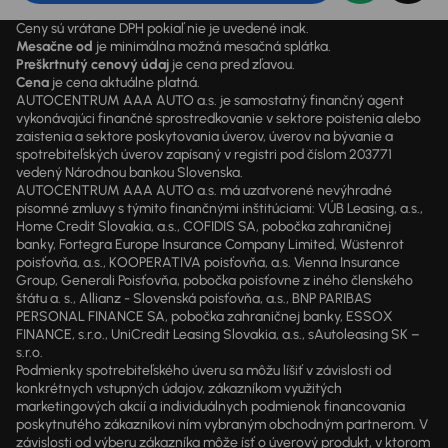
Ceny sú vrátane DPH pokiaľ nie je uvedené inak.
Mesačne od
je minimálna možná mesačná splátka.
Preškrtnutý cenový údaj
je cena pred zľavou.
Cena
je cena aktuálne platná.
AUTOCENTRUM AAA AUTO a.s. je samostatný finančný agent
vykonávajúci finančné sprostredkovanie v sektore poistenia alebo
zaistenia a sektore poskytovania úverov, úverov na bývanie a
spotrebiteľských úverov zapísaný v registri pod číslom 203771
vedený Národnou bankou Slovenska.
AUTOCENTRUM AAA AUTO a.s. má uzatvorené nevýhradné
písomné zmluvy s týmito finančnými inštitúciami: VÚB Leasing, a.s.,
Home Credit Slovakia, a.s., COFIDIS SA, pobočka zahraničnej
banky, Fortegra Europe Insurance Company Limited, Wüstenrot
poisťovňa, a.s., KOOPERATIVA poisťovňa, a.s. Vienna Insurance
Group, Generali Poisťovňa, pobočka poisťovne z iného členského
štátu a. s., Allianz - Slovenská poisťovňa, a.s., BNP PARIBAS
PERSONAL FINANCE SA, pobočka zahraničnej banky, ESSOX
FINANCE, s.r.o., UniCredit Leasing Slovakia, a.s., sAutoleasing SK –
s.r.o.
Podmienky spotrebiteľského úveru sa môžu líšiť v závislosti od
konkrétnych vstupných údajov, zákazníkom využitých
marketingových akcií a individuálnych podmienok financovania
poskytnutého zákazníkovi ním vybraným obchodným partnerom. V
závislosti od výberu zákazníka môže ísť o úverový produkt, v ktorom