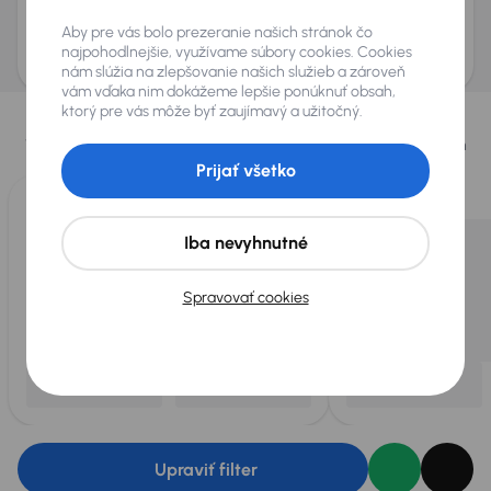
Odoslať dopyt
Aby pre vás bolo prezeranie našich stránok čo
AURES Holdings a.s., so sídlom Dopravákov 874/15, Čimice, 184 00 Praha 8 bude
uchovávať a spracovávať vaše osobné údaje v súlade so zásadami ochrany a
najpohodlnejšie, využívame súbory cookies. Cookies
spracovania
osobných údajov
.
nám slúžia na zlepšovanie našich služieb a zároveň
vám vďaka nim dokážeme lepšie ponúknuť obsah,
Vybrali sme pre vás
ktorý pre vás môže byť zaujímavý a užitočný.
Vyberáme pre vás tie
najlepšie vozidlá
z našej ponuky. Každý deň
pre vás vykúpime
až 400 vozidiel
.
Prijať všetko
Iba nevyhnutné
Spravovať cookies
Upraviť filter