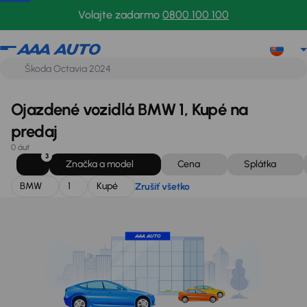
BMW
1
Kupé
Zrušiť všetko
Volajte zadarmo
0800 100 100
Ojazdené vozidlá BMW 1, Kupé na
predaj
0 áut
3
Značka a model
Cena
Splátka
BMW
1
Kupé
Zrušiť všetko