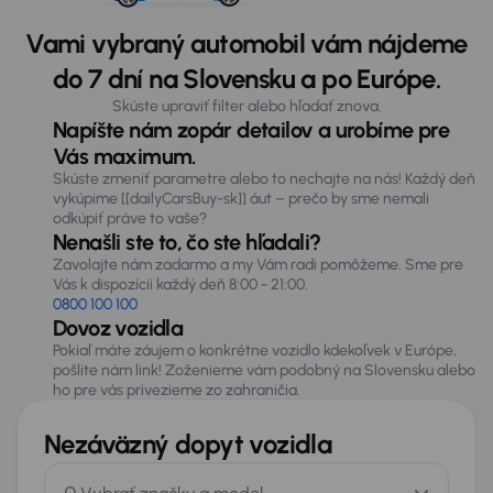
Vami vybraný automobil vám nájdeme
do 7 dní na Slovensku a po Európe.
Skúste upraviť filter alebo hľadať znova.
Napíšte nám zopár detailov a urobíme pre
Vás maximum.
Skúste zmeniť parametre alebo to nechajte na nás! Každý deň
vykúpime [[dailyCarsBuy-sk]] áut – prečo by sme nemali
odkúpiť práve to vaše?
Nenašli ste to, čo ste hľadali?
Zavolajte nám zadarmo a my Vám radi pomôžeme. Sme pre
Vás k dispozícii každý deň 8:00 - 21:00.
0800 100 100
Dovoz vozidla
Pokiaľ máte záujem o konkrétne vozidlo kdekoľvek v Európe,
pošlite nám link! Zoženieme vám podobný na Slovensku alebo
ho pre vás privezieme zo zahraničia.
Nezáväzný dopyt vozidla