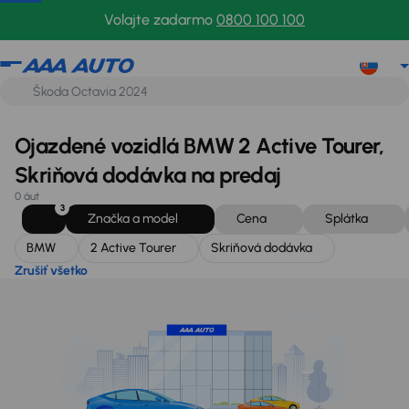
BMW
2 Active Tourer
Skriňová dodávka
Zrušiť všetko
Volajte zadarmo
0800 100 100
Ojazdené vozidlá BMW 2 Active Tourer,
Skriňová dodávka na predaj
0 áut
3
Značka a model
Cena
Splátka
BMW
2 Active Tourer
Skriňová dodávka
Zrušiť všetko