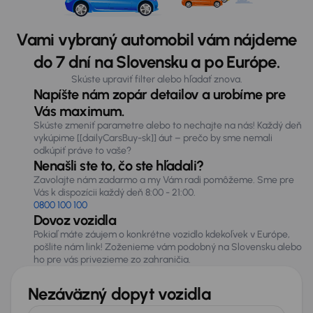
Vami vybraný automobil vám nájdeme
do 7 dní na Slovensku a po Európe.
Skúste upraviť filter alebo hľadať znova.
Napíšte nám zopár detailov a urobíme pre
Vás maximum.
Skúste zmeniť parametre alebo to nechajte na nás! Každý deň
vykúpime [[dailyCarsBuy-sk]] áut – prečo by sme nemali
odkúpiť práve to vaše?
Nenašli ste to, čo ste hľadali?
Zavolajte nám zadarmo a my Vám radi pomôžeme. Sme pre
Vás k dispozícii každý deň 8:00 - 21:00.
0800 100 100
Dovoz vozidla
Pokiaľ máte záujem o konkrétne vozidlo kdekoľvek v Európe,
pošlite nám link! Zoženieme vám podobný na Slovensku alebo
ho pre vás privezieme zo zahraničia.
Nezáväzný dopyt vozidla