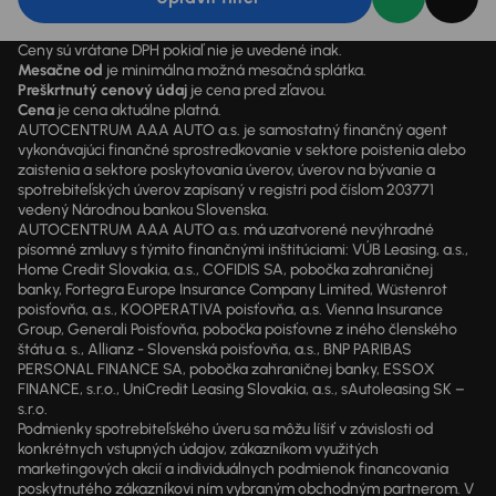
Ceny sú vrátane DPH pokiaľ nie je uvedené inak.
Mesačne od
je minimálna možná mesačná splátka.
Preškrtnutý cenový údaj
je cena pred zľavou.
Cena
je cena aktuálne platná.
AUTOCENTRUM AAA AUTO a.s. je samostatný finančný agent
vykonávajúci finančné sprostredkovanie v sektore poistenia alebo
zaistenia a sektore poskytovania úverov, úverov na bývanie a
spotrebiteľských úverov zapísaný v registri pod číslom 203771
vedený Národnou bankou Slovenska.
AUTOCENTRUM AAA AUTO a.s. má uzatvorené nevýhradné
písomné zmluvy s týmito finančnými inštitúciami: VÚB Leasing, a.s.,
Home Credit Slovakia, a.s., COFIDIS SA, pobočka zahraničnej
banky, Fortegra Europe Insurance Company Limited, Wüstenrot
poisťovňa, a.s., KOOPERATIVA poisťovňa, a.s. Vienna Insurance
Group, Generali Poisťovňa, pobočka poisťovne z iného členského
štátu a. s., Allianz - Slovenská poisťovňa, a.s., BNP PARIBAS
PERSONAL FINANCE SA, pobočka zahraničnej banky, ESSOX
FINANCE, s.r.o., UniCredit Leasing Slovakia, a.s., sAutoleasing SK –
s.r.o.
Podmienky spotrebiteľského úveru sa môžu líšiť v závislosti od
konkrétnych vstupných údajov, zákazníkom využitých
marketingových akcií a individuálnych podmienok financovania
poskytnutého zákazníkovi ním vybraným obchodným partnerom. V