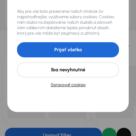
Odoslať dopyt
Aby pre vás bolo prezeranie našich stránok čo
AURES Holdings a.s., so sídlom Dopravákov 874/15, Čimice, 184 00 Praha 8 bude
najpohodlnejšie, využívame súbory cookies. Cookies
uchovávať a spracovávať vaše osobné údaje v súlade so zásadami ochrany a
spracovania
osobných údajov
.
nám slúžia na zlepšovanie našich služieb a zároveň
vám vďaka nim dokážeme lepšie ponúknuť obsah,
Vybrali sme pre vás
ktorý pre vás môže byť zaujímavý a užitočný.
Vyberáme pre vás tie
najlepšie vozidlá
z našej ponuky. Každý deň
Prijať všetko
pre vás vykúpime
až 400 vozidiel
.
Iba nevyhnutné
Spravovať cookies
Upraviť filter