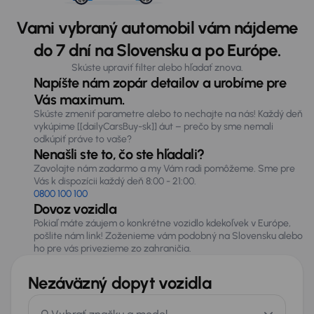
Vami vybraný automobil vám nájdeme
do 7 dní na Slovensku a po Európe.
Skúste upraviť filter alebo hľadať znova.
Napíšte nám zopár detailov a urobíme pre
Vás maximum.
Skúste zmeniť parametre alebo to nechajte na nás! Každý deň
vykúpime [[dailyCarsBuy-sk]] áut – prečo by sme nemali
odkúpiť práve to vaše?
Nenašli ste to, čo ste hľadali?
Zavolajte nám zadarmo a my Vám radi pomôžeme. Sme pre
Vás k dispozícii každý deň 8:00 - 21:00.
0800 100 100
Dovoz vozidla
Pokiaľ máte záujem o konkrétne vozidlo kdekoľvek v Európe,
pošlite nám link! Zoženieme vám podobný na Slovensku alebo
ho pre vás privezieme zo zahraničia.
Nezáväzný dopyt vozidla