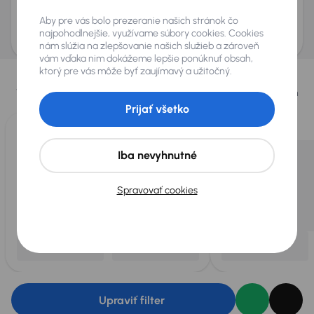
Odoslať dopyt
Aby pre vás bolo prezeranie našich stránok čo
AURES Holdings a.s., so sídlom Dopravákov 874/15, Čimice, 184 00 Praha 8 bude
uchovávať a spracovávať vaše osobné údaje v súlade so zásadami ochrany a
najpohodlnejšie, využívame súbory cookies. Cookies
spracovania
osobných údajov
.
nám slúžia na zlepšovanie našich služieb a zároveň
vám vďaka nim dokážeme lepšie ponúknuť obsah,
Vybrali sme pre vás
ktorý pre vás môže byť zaujímavý a užitočný.
Vyberáme pre vás tie
najlepšie vozidlá
z našej ponuky. Každý deň
pre vás vykúpime
až 400 vozidiel
.
Prijať všetko
Iba nevyhnutné
Spravovať cookies
Upraviť filter