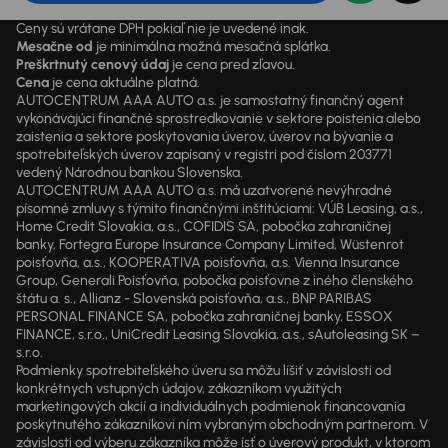
Ceny sú vrátane DPH pokiaľ nie je uvedené inak.
Mesačne od
je minimálna možná mesačná splátka.
Preškrtnutý cenový údaj
je cena pred zľavou.
Cena
je cena aktuálne platná.
AUTOCENTRUM AAA AUTO a.s. je samostatný finančný agent
vykonávajúci finančné sprostredkovanie v sektore poistenia alebo
zaistenia a sektore poskytovania úverov, úverov na bývanie a
spotrebiteľských úverov zapísaný v registri pod číslom 203771
vedený Národnou bankou Slovenska.
AUTOCENTRUM AAA AUTO a.s. má uzatvorené nevýhradné
písomné zmluvy s týmito finančnými inštitúciami: VÚB Leasing, a.s.,
Home Credit Slovakia, a.s., COFIDIS SA, pobočka zahraničnej
banky, Fortegra Europe Insurance Company Limited, Wüstenrot
poisťovňa, a.s., KOOPERATIVA poisťovňa, a.s. Vienna Insurance
Group, Generali Poisťovňa, pobočka poisťovne z iného členského
štátu a. s., Allianz - Slovenská poisťovňa, a.s., BNP PARIBAS
PERSONAL FINANCE SA, pobočka zahraničnej banky, ESSOX
FINANCE, s.r.o., UniCredit Leasing Slovakia, a.s., sAutoleasing SK –
s.r.o.
Podmienky spotrebiteľského úveru sa môžu líšiť v závislosti od
konkrétnych vstupných údajov, zákazníkom využitých
marketingových akcií a individuálnych podmienok financovania
poskytnutého zákazníkovi ním vybraným obchodným partnerom. V
závislosti od výberu zákazníka môže ísť o úverový produkt, v ktorom