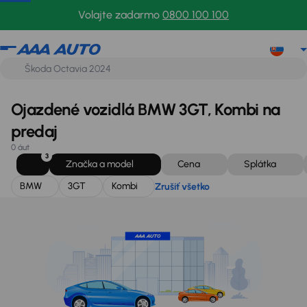
BMW
3GT
Kombi
Zrušiť všetko
Volajte zadarmo
0800 100 100
Ojazdené vozidlá BMW 3GT, Kombi na
predaj
0 áut
3
Značka a model
Cena
Splátka
BMW
3GT
Kombi
Zrušiť všetko