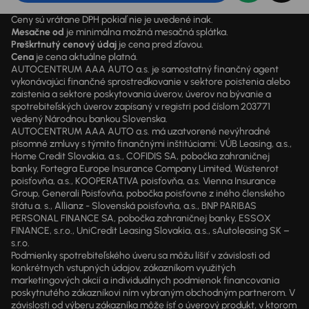
Ceny sú vrátane DPH pokiaľ nie je uvedené inak.
Mesačne od
je minimálna možná mesačná splátka.
Preškrtnutý cenový údaj
je cena pred zľavou.
Cena
je cena aktuálne platná.
AUTOCENTRUM AAA AUTO a.s. je samostatný finančný agent
vykonávajúci finančné sprostredkovanie v sektore poistenia alebo
zaistenia a sektore poskytovania úverov, úverov na bývanie a
spotrebiteľských úverov zapísaný v registri pod číslom 203771
vedený Národnou bankou Slovenska.
AUTOCENTRUM AAA AUTO a.s. má uzatvorené nevýhradné
písomné zmluvy s týmito finančnými inštitúciami: VÚB Leasing, a.s.,
Home Credit Slovakia, a.s., COFIDIS SA, pobočka zahraničnej
banky, Fortegra Europe Insurance Company Limited, Wüstenrot
poisťovňa, a.s., KOOPERATIVA poisťovňa, a.s. Vienna Insurance
Group, Generali Poisťovňa, pobočka poisťovne z iného členského
štátu a. s., Allianz - Slovenská poisťovňa, a.s., BNP PARIBAS
PERSONAL FINANCE SA, pobočka zahraničnej banky, ESSOX
FINANCE, s.r.o., UniCredit Leasing Slovakia, a.s., sAutoleasing SK –
s.r.o.
Podmienky spotrebiteľského úveru sa môžu líšiť v závislosti od
konkrétnych vstupných údajov, zákazníkom využitých
marketingových akcií a individuálnych podmienok financovania
poskytnutého zákazníkovi ním vybraným obchodným partnerom. V
závislosti od výberu zákazníka môže ísť o úverový produkt, v ktorom