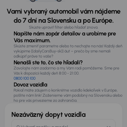
Vami vybraný automobil vám nájdeme
do 7 dní na Slovensku a po Európe.
Skúste upraviť filter alebo hľadať znova.
Napíšte nám zopár detailov a urobíme pre
Vás maximum.
Skúste zmeniť parametre alebo to nechajte na nás! Každý deň
vykúpime [[dailyCarsBuy-sk]] áut – prečo by sme nemali
odkúpiť práve to vaše?
Nenašli ste to, čo ste hľadali?
Zavolajte nám zadarmo a my Vám radi pomôžeme. Sme pre
Vás k dispozícii každý deň 8:00 - 21:00.
0800 100 100
Dovoz vozidla
Pokiaľ máte záujem o konkrétne vozidlo kdekoľvek v Európe,
pošlite nám link! Zoženieme vám podobný na Slovensku alebo
ho pre vás privezieme zo zahraničia.
Nezáväzný dopyt vozidla