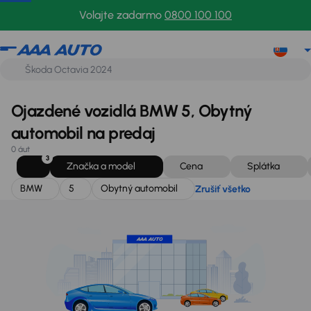
BMW
5
Obytný automobil
Zrušiť všetko
Volajte zadarmo
0800 100 100
Ojazdené vozidlá BMW 5, Obytný
automobil na predaj
0 áut
3
Značka a model
Cena
Splátka
BMW
5
Obytný automobil
Zrušiť všetko