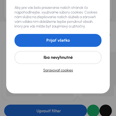
Odoslať dopyt
Aby pre vás bolo prezeranie našich stránok čo
AURES Holdings a.s., so sídlom Dopravákov 874/15, Čimice, 184 00 Praha 8 bude
uchovávať a spracovávať vaše osobné údaje v súlade so zásadami ochrany a
najpohodlnejšie, využívame súbory cookies. Cookies
spracovania
osobných údajov
.
nám slúžia na zlepšovanie našich služieb a zároveň
vám vďaka nim dokážeme lepšie ponúknuť obsah,
Vybrali sme pre vás
ktorý pre vás môže byť zaujímavý a užitočný.
Vyberáme pre vás tie
najlepšie vozidlá
z našej ponuky. Každý deň
pre vás vykúpime
až 400 vozidiel
.
Prijať všetko
Iba nevyhnutné
Spravovať cookies
Upraviť filter