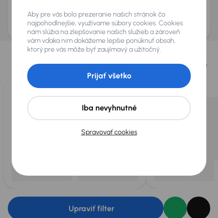
Odoslať dopyt
Aby pre vás bolo prezeranie našich stránok čo
AURES Holdings a.s., so sídlom Dopravákov 874/15, Čimice, 184 00 Praha 8 bude
uchovávať a spracovávať vaše osobné údaje v súlade so zásadami ochrany a
najpohodlnejšie, využívame súbory cookies. Cookies
spracovania
osobných údajov
.
nám slúžia na zlepšovanie našich služieb a zároveň
vám vďaka nim dokážeme lepšie ponúknuť obsah,
Vybrali sme pre vás
ktorý pre vás môže byť zaujímavý a užitočný.
Vyberáme pre vás tie
najlepšie vozidlá
z našej ponuky. Každý deň
pre vás vykúpime
až 400 vozidiel
.
Prijať všetko
Iba nevyhnutné
Spravovať cookies
Upraviť filter