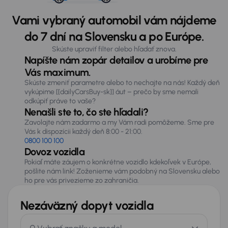
Vami vybraný automobil vám nájdeme
do 7 dní na Slovensku a po Európe.
Skúste upraviť filter alebo hľadať znova.
Napíšte nám zopár detailov a urobíme pre
Vás maximum.
Skúste zmeniť parametre alebo to nechajte na nás! Každý deň
vykúpime [[dailyCarsBuy-sk]] áut – prečo by sme nemali
odkúpiť práve to vaše?
Nenašli ste to, čo ste hľadali?
Zavolajte nám zadarmo a my Vám radi pomôžeme. Sme pre
Vás k dispozícii každý deň 8:00 - 21:00.
0800 100 100
Dovoz vozidla
Pokiaľ máte záujem o konkrétne vozidlo kdekoľvek v Európe,
pošlite nám link! Zoženieme vám podobný na Slovensku alebo
ho pre vás privezieme zo zahraničia.
Nezáväzný dopyt vozidla