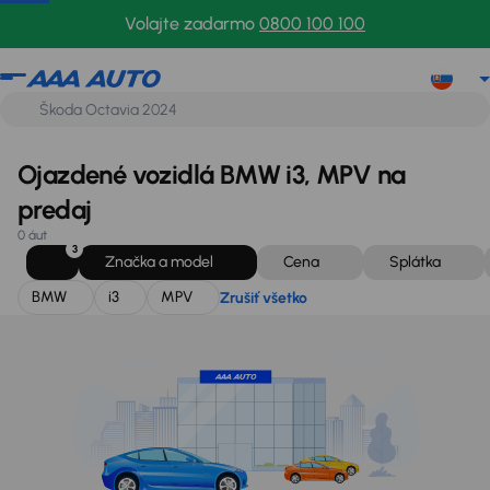
BMW
i3
MPV
Zrušiť všetko
Volajte zadarmo
0800 100 100
Ojazdené vozidlá BMW i3, MPV na
predaj
0 áut
3
Značka a model
Cena
Splátka
BMW
i3
MPV
Zrušiť všetko