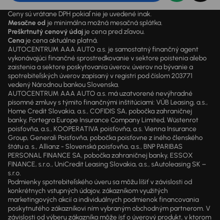
Ceny sú vrátane DPH pokiaľ nie je uvedené inak.
Mesačne od
je minimálna možná mesačná splátka.
Preškrtnutý cenový údaj
je cena pred zľavou.
Cena
je cena aktuálne platná.
AUTOCENTRUM AAA AUTO a.s. je samostatný finančný agent
vykonávajúci finančné sprostredkovanie v sektore poistenia alebo
zaistenia a sektore poskytovania úverov, úverov na bývanie a
spotrebiteľských úverov zapísaný v registri pod číslom 203771
vedený Národnou bankou Slovenska.
AUTOCENTRUM AAA AUTO a.s. má uzatvorené nevýhradné
písomné zmluvy s týmito finančnými inštitúciami: VÚB Leasing, a.s.,
Home Credit Slovakia, a.s., COFIDIS SA, pobočka zahraničnej
banky, Fortegra Europe Insurance Company Limited, Wüstenrot
poisťovňa, a.s., KOOPERATIVA poisťovňa, a.s. Vienna Insurance
Group, Generali Poisťovňa, pobočka poisťovne z iného členského
štátu a. s., Allianz - Slovenská poisťovňa, a.s., BNP PARIBAS
PERSONAL FINANCE SA, pobočka zahraničnej banky, ESSOX
FINANCE, s.r.o., UniCredit Leasing Slovakia, a.s., sAutoleasing SK –
s.r.o.
Podmienky spotrebiteľského úveru sa môžu líšiť v závislosti od
konkrétnych vstupných údajov, zákazníkom využitých
marketingových akcií a individuálnych podmienok financovania
poskytnutého zákazníkovi ním vybraným obchodným partnerom. V
závislosti od výberu zákazníka môže ísť o úverový produkt, v ktorom