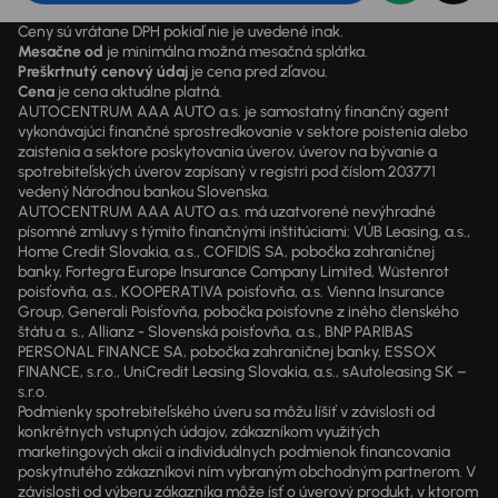
Ceny sú vrátane DPH pokiaľ nie je uvedené inak.
Mesačne od
je minimálna možná mesačná splátka.
Preškrtnutý cenový údaj
je cena pred zľavou.
Cena
je cena aktuálne platná.
AUTOCENTRUM AAA AUTO a.s. je samostatný finančný agent
vykonávajúci finančné sprostredkovanie v sektore poistenia alebo
zaistenia a sektore poskytovania úverov, úverov na bývanie a
spotrebiteľských úverov zapísaný v registri pod číslom 203771
vedený Národnou bankou Slovenska.
AUTOCENTRUM AAA AUTO a.s. má uzatvorené nevýhradné
písomné zmluvy s týmito finančnými inštitúciami: VÚB Leasing, a.s.,
Home Credit Slovakia, a.s., COFIDIS SA, pobočka zahraničnej
banky, Fortegra Europe Insurance Company Limited, Wüstenrot
poisťovňa, a.s., KOOPERATIVA poisťovňa, a.s. Vienna Insurance
Group, Generali Poisťovňa, pobočka poisťovne z iného členského
štátu a. s., Allianz - Slovenská poisťovňa, a.s., BNP PARIBAS
PERSONAL FINANCE SA, pobočka zahraničnej banky, ESSOX
FINANCE, s.r.o., UniCredit Leasing Slovakia, a.s., sAutoleasing SK –
s.r.o.
Podmienky spotrebiteľského úveru sa môžu líšiť v závislosti od
konkrétnych vstupných údajov, zákazníkom využitých
marketingových akcií a individuálnych podmienok financovania
poskytnutého zákazníkovi ním vybraným obchodným partnerom. V
závislosti od výberu zákazníka môže ísť o úverový produkt, v ktorom