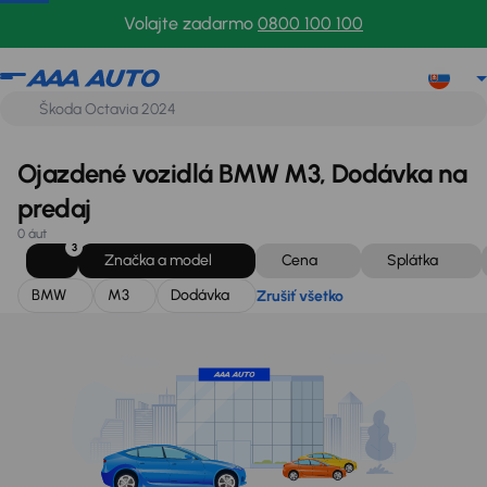
BMW
M3
Dodávka
Zrušiť všetko
Volajte zadarmo
0800 100 100
Ojazdené vozidlá BMW M3, Dodávka na
predaj
0 áut
3
Značka a model
Cena
Splátka
BMW
M3
Dodávka
Zrušiť všetko