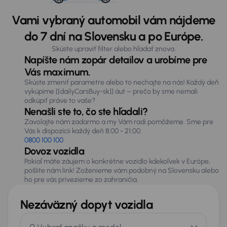
Vami vybraný automobil vám nájdeme
do 7 dní na Slovensku a po Európe.
Skúste upraviť filter alebo hľadať znova.
Napíšte nám zopár detailov a urobíme pre
Vás maximum.
Skúste zmeniť parametre alebo to nechajte na nás! Každý deň
vykúpime [[dailyCarsBuy-sk]] áut – prečo by sme nemali
odkúpiť práve to vaše?
Nenašli ste to, čo ste hľadali?
Zavolajte nám zadarmo a my Vám radi pomôžeme. Sme pre
Vás k dispozícii každý deň 8:00 - 21:00.
0800 100 100
Dovoz vozidla
Pokiaľ máte záujem o konkrétne vozidlo kdekoľvek v Európe,
pošlite nám link! Zoženieme vám podobný na Slovensku alebo
ho pre vás privezieme zo zahraničia.
Nezáväzný dopyt vozidla