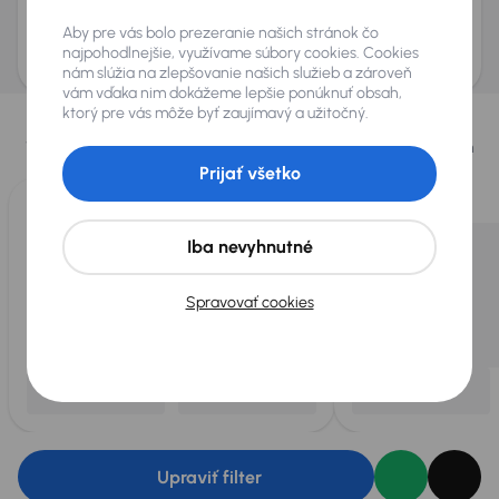
Odoslať dopyt
Aby pre vás bolo prezeranie našich stránok čo
AURES Holdings a.s., so sídlom Dopravákov 874/15, Čimice, 184 00 Praha 8 bude
uchovávať a spracovávať vaše osobné údaje v súlade so zásadami ochrany a
najpohodlnejšie, využívame súbory cookies. Cookies
spracovania
osobných údajov
.
nám slúžia na zlepšovanie našich služieb a zároveň
vám vďaka nim dokážeme lepšie ponúknuť obsah,
Vybrali sme pre vás
ktorý pre vás môže byť zaujímavý a užitočný.
Vyberáme pre vás tie
najlepšie vozidlá
z našej ponuky. Každý deň
pre vás vykúpime
až 400 vozidiel
.
Prijať všetko
Iba nevyhnutné
Spravovať cookies
Upraviť filter