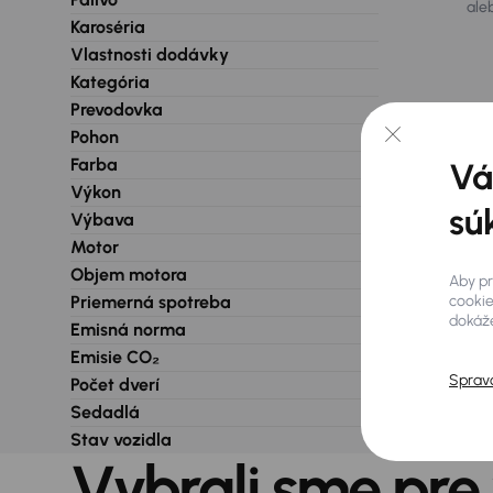
ale
Karoséria
Vlastnosti dodávky
Kategória
Prevodovka
Pohon
Farba
Vá
Výkon
sú
Výbava
Motor
Objem motora
Aby pr
cookie
Priemerná spotreba
dokáže
Emisná norma
Emisie CO₂
Sprav
Počet dverí
Sedadlá
Stav vozidla
Vybrali sme pre