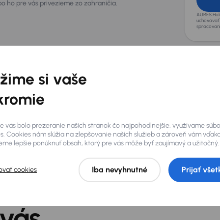
bo ho pre vás privezieme zo zahraničia.
AURES Hold
uchovávať 
spracovan
žime si vaše
kromie
e vás bolo prezeranie našich stránok čo najpohodlnejšie, využívame súb
s. Cookies nám slúžia na zlepšovanie našich služieb a zároveň vám vďak
me lepšie ponúknuť obsah, ktorý pre vás môže byť zaujímavý a užitočný.
Iba nevyhnutné
Prijať všet
ovať cookies
 vás