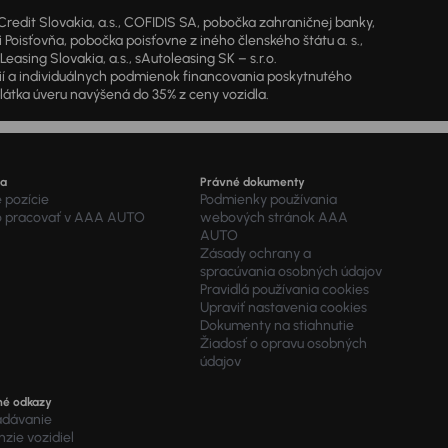
dit Slovakia, a.s., COFIDIS SA, pobočka zahraničnej banky,
oisťovňa, pobočka poisťovne z iného členského štátu a. s.,
sing Slovakia, a.s., sAutoleasing SK – s.r.o.
cií a individuálnych podmienok financovania poskytnutého
látka úveru navýšená do 35% z ceny vozidla.
ra
Právné dokumenty
 pozície
Podmienky používania
o pracovať v AAA AUTO
webových stránok AAA
AUTO
Zásady ochrany a
spracúvania osobných údajov
Pravidlá používania cookies
Upraviť nastavenia cookies
Dokumenty na stiahnutie
Žiadosť o opravu osobných
údajov
né odkazy
adávanie
zie vozidiel