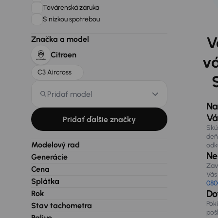
Továrenská záruka
S nízkou spotrebou
V
Značka a model
Citroen
vá
C3 Aircross
Pridať model
Na
Vá
Pridať ďalšie značky
Skú
deň
Modelový rad
odk
Nen
Generácie
Zav
Cena
Vás 
Splátka
080
Do
Rok
Pok
Stav tachometra
poš
Palivo