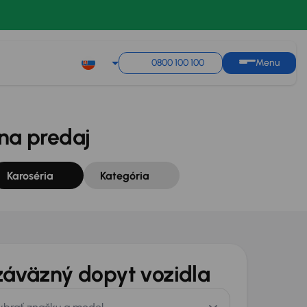
Zoradiť podľa
Uložiť hľadanie
0800 100 100
Menu
 na predaj
Karoséria
Kategória
áväzný dopyt vozidla