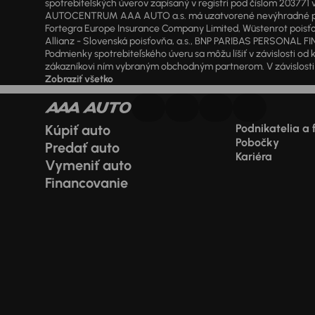
spotrebiteľských úverov zapísaný v registri pod číslom 20377
AUTOCENTRUM AAA AUTO a.s. má uzatvorené nevýhradné písomné
Fortegra Europe Insurance Company Limited, Wüstenrot poisťovň
Allianz - Slovenská poisťovňa, a.s., BNP PARIBAS PERSONAL FIN
Podmienky spotrebiteľského úveru sa môžu líšiť v závislosti 
zákazníkovi ním vybraným obchodným partnerom. V závislosti o
Zobraziť všetko
Kúpiť auto
Podnikatelia a 
Pobočky
Predať auto
Kariéra
Vymeniť auto
Financovanie