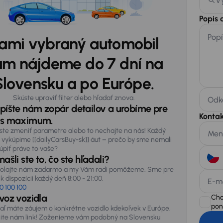
V
Popis 
Popí
ami vybraný automobil
m nájdeme do 7 dní na
Slovensku a po Európe.
Skúste upraviť filter alebo hľadať znova.
Odka
píšte nám zopár detailov a urobíme pre
Konta
s maximum.
ste zmeniť parametre alebo to nechajte na nás! Každý
Men
 vykúpime [[dailyCarsBuy-sk]] áut – prečo by sme nemali
úpiť práve to vaše?
ašli ste to, čo ste hľadali?
olajte nám zadarmo a my Vám radi pomôžeme. Sme pre
k dispozícii každý deň 8:00 - 21:00.
E-m
0 100 100
voz vozidla
Chc
pon
iaľ máte záujem o konkrétne vozidlo kdekoľvek v Európe,
lite nám link! Zoženieme vám podobný na Slovensku