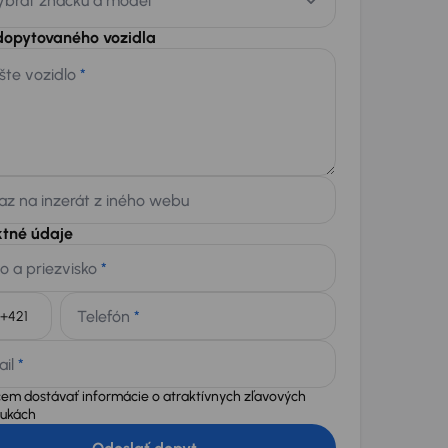
ybrať značku a model
dopytovaného vozidla
šte vozidlo
*
z na inzerát z iného webu
ktné údaje
o a priezvisko
*
Telefón
*
+421
ail
*
em dostávať informácie o atraktívnych zľavových
ukách