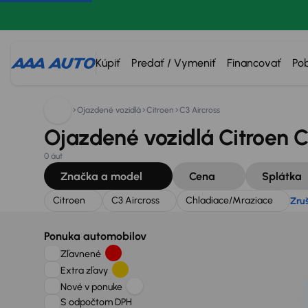
Hľadáte:
Citroen
C3 Aircross
Chladiace/Mraziace
Z
Kúpiť
Predať / Vymeniť
Financovať
Po
Ojazdené vozidlá
Citroen
C3 Aircross
Ojazdené vozidlá Citroen C
0 áut
Značka a model
Cena
Splátka
Citroen
C3 Aircross
Chladiace/Mraziace
Zruš
Ponuka automobilov
Zľavnené
Extra zľavy
Nové v ponuke
S odpočtom DPH