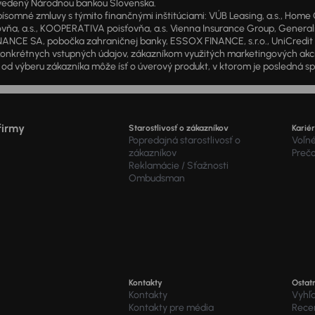
1 vedený Národnou bankou Slovenska.
 zmluvy s týmito finančnými inštitúciami: VÚB Leasing, a.s., Home Cre
a, a.s., KOOPERATIVA poisťovňa, a.s. Vienna Insurance Group, Generali P
ANCE SA, pobočka zahraničnej banky, ESSOX FINANCE, s.r.o., UniCredit Lea
od konkrétnych vstupných údajov, zákazníkom využitých marketingových ak
d výberu zákazníka môže ísť o úverový produkt, v ktorom je posledná sp
firmy
Starostlivosť o zákazníkov
Karié
Popredajná starostlivosť o
Voľné
zákazníkov
Preč
Reklamácie / Sťažnosti
Ombudsman
Kontakty
Ostat
Kontakty
Vyhľ
Kontakty pre média
Recen