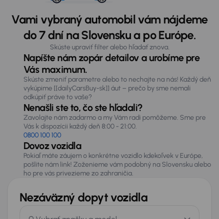
Vami vybraný automobil vám nájdeme
do 7 dní na Slovensku a po Európe.
Skúste upraviť filter alebo hľadať znova.
Napíšte nám zopár detailov a urobíme pre
Vás maximum.
Skúste zmeniť parametre alebo to nechajte na nás! Každý deň
vykúpime [[dailyCarsBuy-sk]] áut – prečo by sme nemali
odkúpiť práve to vaše?
Nenašli ste to, čo ste hľadali?
Zavolajte nám zadarmo a my Vám radi pomôžeme. Sme pre
Vás k dispozícii každý deň 8:00 - 21:00.
0800 100 100
Dovoz vozidla
Pokiaľ máte záujem o konkrétne vozidlo kdekoľvek v Európe,
pošlite nám link! Zoženieme vám podobný na Slovensku alebo
ho pre vás privezieme zo zahraničia.
Nezáväzný dopyt vozidla