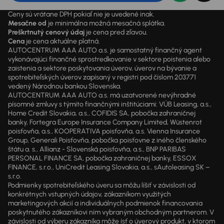
Ceny sú vrátane DPH pokiaľ nie je uvedené inak.
Mesačne od
je minimálna možná mesačná splátka.
Preškrtnutý cenový údaj
je cena pred zľavou.
Cena
je cena aktuálne platná.
AUTOCENTRUM AAA AUTO a.s. je samostatný finančný agent
vykonávajúci finančné sprostredkovanie v sektore poistenia alebo
zaistenia a sektore poskytovania úverov, úverov na bývanie a
spotrebiteľských úverov zapísaný v registri pod číslom 203771
vedený Národnou bankou Slovenska.
AUTOCENTRUM AAA AUTO a.s. má uzatvorené nevýhradné
písomné zmluvy s týmito finančnými inštitúciami: VÚB Leasing, a.s.,
Home Credit Slovakia, a.s., COFIDIS SA, pobočka zahraničnej
banky, Fortegra Europe Insurance Company Limited, Wüstenrot
poisťovňa, a.s., KOOPERATIVA poisťovňa, a.s. Vienna Insurance
Group, Generali Poisťovňa, pobočka poisťovne z iného členského
štátu a. s., Allianz - Slovenská poisťovňa, a.s., BNP PARIBAS
PERSONAL FINANCE SA, pobočka zahraničnej banky, ESSOX
FINANCE, s.r.o., UniCredit Leasing Slovakia, a.s., sAutoleasing SK –
s.r.o.
Podmienky spotrebiteľského úveru sa môžu líšiť v závislosti od
konkrétnych vstupných údajov, zákazníkom využitých
marketingových akcií a individuálnych podmienok financovania
poskytnutého zákazníkovi ním vybraným obchodným partnerom. V
závislosti od výberu zákazníka môže ísť o úverový produkt, v ktorom