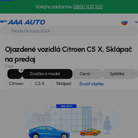
Citroen
C5 X
Sklápač
Zrušiť všetko
Volajte zadarmo
0800 100 100
Ojazdené vozidlá Citroen C5 X, Sklápač
na predaj
0 áut
3
Značka a model
Cena
Splátka
Citroen
C5 X
Sklápač
Zrušiť všetko