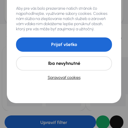
Odoslať dopyt
Aby pre vás bolo prezeranie našich stránok čo
AURES Holdings a.s., so sídlom Dopravákov 874/15, Čimice, 184 00 Praha 8 bude
uchovávať a spracovávať vaše osobné údaje v súlade so zásadami ochrany a
najpohodlnejšie, využívame súbory cookies. Cookies
spracovania
osobných údajov
.
nám slúžia na zlepšovanie našich služieb a zároveň
vám vďaka nim dokážeme lepšie ponúknuť obsah,
Vybrali sme pre vás
ktorý pre vás môže byť zaujímavý a užitočný.
Vyberáme pre vás tie
najlepšie vozidlá
z našej ponuky. Každý deň
pre vás vykúpime
až 400 vozidiel
.
Prijať všetko
Iba nevyhnutné
Spravovať cookies
Upraviť filter