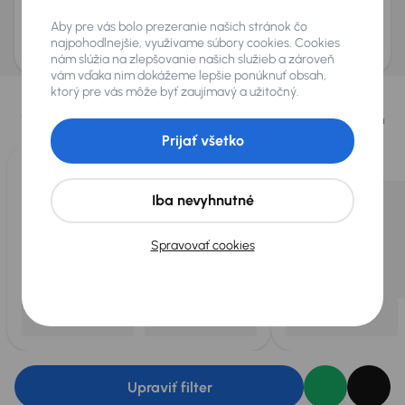
Odoslať dopyt
Aby pre vás bolo prezeranie našich stránok čo
AURES Holdings a.s., so sídlom Dopravákov 874/15, Čimice, 184 00 Praha 8 bude
uchovávať a spracovávať vaše osobné údaje v súlade so zásadami ochrany a
najpohodlnejšie, využívame súbory cookies. Cookies
spracovania
osobných údajov
.
nám slúžia na zlepšovanie našich služieb a zároveň
vám vďaka nim dokážeme lepšie ponúknuť obsah,
Vybrali sme pre vás
ktorý pre vás môže byť zaujímavý a užitočný.
Vyberáme pre vás tie
najlepšie vozidlá
z našej ponuky. Každý deň
pre vás vykúpime
až 400 vozidiel
.
Prijať všetko
Iba nevyhnutné
Spravovať cookies
Upraviť filter