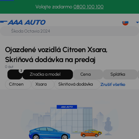
Citroen
Xsara
Skriňová dodávka
Zrušiť všetko
Volajte zadarmo
0800 100 100
Ojazdené vozidlá Citroen Xsara,
Skriňová dodávka na predaj
0 áut
3
Značka a model
Cena
Splátka
Citroen
Xsara
Skriňová dodávka
Zrušiť všetko