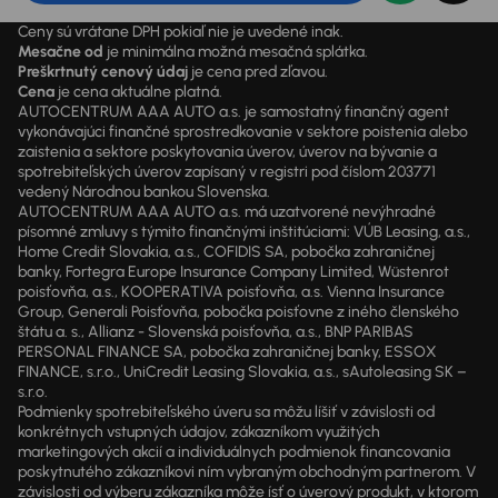
Ceny sú vrátane DPH pokiaľ nie je uvedené inak.
Mesačne od
je minimálna možná mesačná splátka.
Preškrtnutý cenový údaj
je cena pred zľavou.
Cena
je cena aktuálne platná.
AUTOCENTRUM AAA AUTO a.s. je samostatný finančný agent
vykonávajúci finančné sprostredkovanie v sektore poistenia alebo
zaistenia a sektore poskytovania úverov, úverov na bývanie a
spotrebiteľských úverov zapísaný v registri pod číslom 203771
vedený Národnou bankou Slovenska.
AUTOCENTRUM AAA AUTO a.s. má uzatvorené nevýhradné
písomné zmluvy s týmito finančnými inštitúciami: VÚB Leasing, a.s.,
Home Credit Slovakia, a.s., COFIDIS SA, pobočka zahraničnej
banky, Fortegra Europe Insurance Company Limited, Wüstenrot
poisťovňa, a.s., KOOPERATIVA poisťovňa, a.s. Vienna Insurance
Group, Generali Poisťovňa, pobočka poisťovne z iného členského
štátu a. s., Allianz - Slovenská poisťovňa, a.s., BNP PARIBAS
PERSONAL FINANCE SA, pobočka zahraničnej banky, ESSOX
FINANCE, s.r.o., UniCredit Leasing Slovakia, a.s., sAutoleasing SK –
s.r.o.
Podmienky spotrebiteľského úveru sa môžu líšiť v závislosti od
konkrétnych vstupných údajov, zákazníkom využitých
marketingových akcií a individuálnych podmienok financovania
poskytnutého zákazníkovi ním vybraným obchodným partnerom. V
závislosti od výberu zákazníka môže ísť o úverový produkt, v ktorom