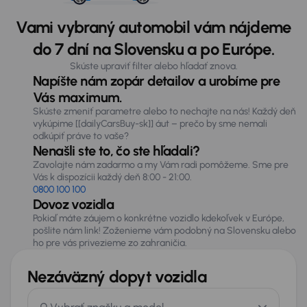
Vami vybraný automobil vám nájdeme
do 7 dní na Slovensku a po Európe.
Skúste upraviť filter alebo hľadať znova.
Napíšte nám zopár detailov a urobíme pre
Vás maximum.
Skúste zmeniť parametre alebo to nechajte na nás! Každý deň
vykúpime [[dailyCarsBuy-sk]] áut – prečo by sme nemali
odkúpiť práve to vaše?
Nenašli ste to, čo ste hľadali?
Zavolajte nám zadarmo a my Vám radi pomôžeme. Sme pre
Vás k dispozícii každý deň 8:00 - 21:00.
0800 100 100
Dovoz vozidla
Pokiaľ máte záujem o konkrétne vozidlo kdekoľvek v Európe,
pošlite nám link! Zoženieme vám podobný na Slovensku alebo
ho pre vás privezieme zo zahraničia.
Nezáväzný dopyt vozidla