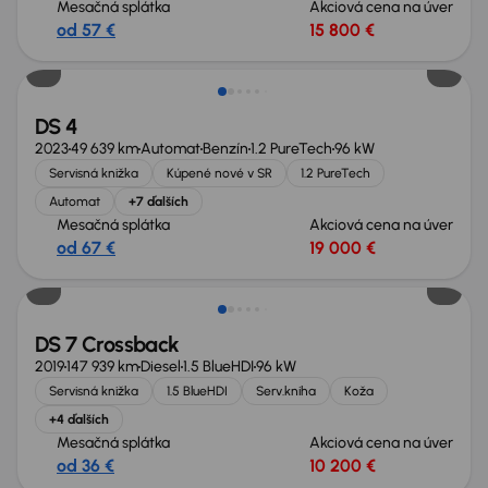
Mesačná splátka
Akciová cena na úver
od 57 €
15 800 €
DS 4
2023
49 639 km
Automat
Benzín
1.2 PureTech
96 kW
Servisná knižka
Kúpené nové v SR
1.2 PureTech
Automat
+7 ďalších
Mesačná splátka
Akciová cena na úver
od 67 €
19 000 €
DS 7 Crossback
2019
147 939 km
Diesel
1.5 BlueHDI
96 kW
Servisná knižka
1.5 BlueHDI
Serv.kniha
Koža
+4 ďalších
Mesačná splátka
Akciová cena na úver
od 36 €
10 200 €