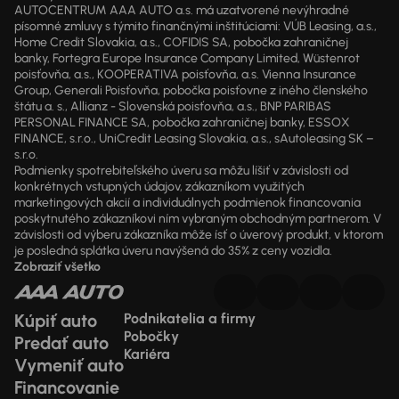
AUTOCENTRUM AAA AUTO a.s. má uzatvorené nevýhradné
písomné zmluvy s týmito finančnými inštitúciami: VÚB Leasing, a.s.,
Home Credit Slovakia, a.s., COFIDIS SA, pobočka zahraničnej
banky, Fortegra Europe Insurance Company Limited, Wüstenrot
poisťovňa, a.s., KOOPERATIVA poisťovňa, a.s. Vienna Insurance
Group, Generali Poisťovňa, pobočka poisťovne z iného členského
štátu a. s., Allianz - Slovenská poisťovňa, a.s., BNP PARIBAS
PERSONAL FINANCE SA, pobočka zahraničnej banky, ESSOX
FINANCE, s.r.o., UniCredit Leasing Slovakia, a.s., sAutoleasing SK –
s.r.o.
Podmienky spotrebiteľského úveru sa môžu líšiť v závislosti od
konkrétnych vstupných údajov, zákazníkom využitých
marketingových akcií a individuálnych podmienok financovania
poskytnutého zákazníkovi ním vybraným obchodným partnerom. V
závislosti od výberu zákazníka môže ísť o úverový produkt, v ktorom
je posledná splátka úveru navýšená do 35% z ceny vozidla.
Zobraziť všetko
Kúpiť auto
Podnikatelia a firmy
Pobočky
Predať auto
Kariéra
Vymeniť auto
Financovanie