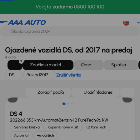
DS
Rok od
2017
Zrušiť všetko
Volajte zadarmo
0800 100 100
Ojazdené vozidlá DS, od 2017 na predaj
4 autá
2
Značka a model
Cena
Splátka
DS
Rok od
2017
Zrušiť všetko
Zlacnené o 2 200 €
Zoradiť podľa
Uložiť hľadanie
DS 4
2022
66 353 km
Automat
Benzín
1.2 PureTech
96 kW
Servisná knižka
Kúpené nové v SR
1.2 PureTech
Automat
+6 ďalších