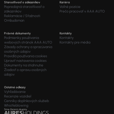
Starostlivosť o zákazníkov
Kariéra
Popredajná starostlivosť o
Voľné pozície
zákazníkov
Prečo pracovať v AAA AUTO
Reklamácie / Sťažnosti
Ombudsman
Právné dokumenty
Kontakty
Podmienky používania
Kontakty
webových stránok AAA AUTO
Kontakty pre média
Zásady ochrany a spracúvania
osobných údajov
Pravidlá používania cookies
Upraviť nastavenia cookies
Dokumenty na stiahnutie
Žiadosť o opravu osobných
údajov
Ostatné odkazy
Vyhľadávanie
Recenzie vozidiel
Cenníky doplnkových služieb
Whistleblowing
Sme členom skupiny