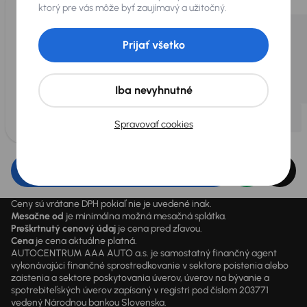
ktorý pre vás môže byť zaujímavý a užitočný.
Prijať všetko
Iba nevyhnutné
Spravovať cookies
Upraviť filter
Ceny sú vrátane DPH pokiaľ nie je uvedené inak.
Mesačne od
je minimálna možná mesačná splátka.
Preškrtnutý cenový údaj
je cena pred zľavou.
Cena
je cena aktuálne platná.
AUTOCENTRUM AAA AUTO a.s. je samostatný finančný agent
vykonávajúci finančné sprostredkovanie v sektore poistenia alebo
zaistenia a sektore poskytovania úverov, úverov na bývanie a
spotrebiteľských úverov zapísaný v registri pod číslom 203771
vedený Národnou bankou Slovenska.