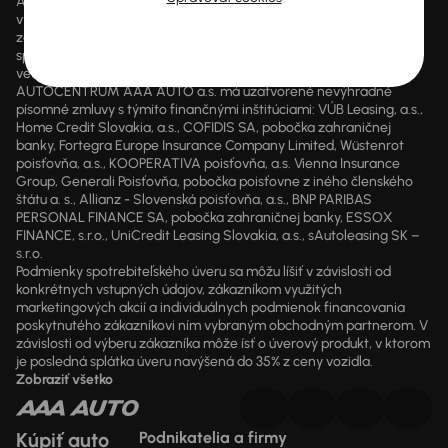
AUTOCENTRUM AAA AUTO a.s. je samostatný finančný agent
vykonávajúci finančné sprostredkovanie v sektore poistenia alebo
zaistenia a sektore poskytovania úverov, úverov na bývanie a
spotrebiteľských úverov zapísaný v registri pod číslom 203771
vedený Národnou bankou Slovenska.
AUTOCENTRUM AAA AUTO a.s. má uzatvorené nevýhradné
písomné zmluvy s týmito finančnými inštitúciami: VÚB Leasing, a.s.,
Home Credit Slovakia, a.s., COFIDIS SA, pobočka zahraničnej
banky, Fortegra Europe Insurance Company Limited, Wüstenrot
poisťovňa, a.s., KOOPERATIVA poisťovňa, a.s. Vienna Insurance
Group, Generali Poisťovňa, pobočka poisťovne z iného členského
štátu a. s., Allianz - Slovenská poisťovňa, a.s., BNP PARIBAS
PERSONAL FINANCE SA, pobočka zahraničnej banky, ESSOX
FINANCE, s.r.o., UniCredit Leasing Slovakia, a.s., sAutoleasing SK –
s.r.o.
Podmienky spotrebiteľského úveru sa môžu líšiť v závislosti od
konkrétnych vstupných údajov, zákazníkom využitých
marketingových akcií a individuálnych podmienok financovania
poskytnutého zákazníkovi ním vybraným obchodným partnerom. V
závislosti od výberu zákazníka môže ísť o úverový produkt, v ktorom
je posledná splátka úveru navýšená do 35% z ceny vozidla.
Zobraziť všetko
Kúpiť auto
Podnikatelia a firmy