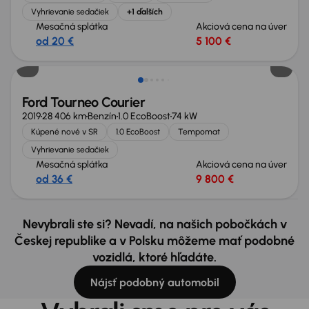
Vyhrievanie sedačiek
+1 ďalších
Mesačná splátka
Akciová cena na úver
od 20 €
5 100 €
Ford Tourneo Courier
2019
28 406 km
Benzín
1.0 EcoBoost
74 kW
Kúpené nové v SR
1.0 EcoBoost
Tempomat
Vyhrievanie sedačiek
Mesačná splátka
Akciová cena na úver
od 36 €
9 800 €
Nevybrali ste si? Nevadí, na našich pobočkách v
Českej republike a v Polsku môžeme mať podobné
vozidlá, ktoré hľadáte.
Nájsť podobný automobil