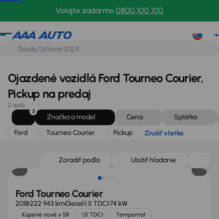
Ford
Tourneo Courier
Pickup
Zrušiť všetko
Volajte zadarmo
0800 100 100
Ojazdené vozidlá Ford Tourneo Courier,
Pickup na predaj
2 autá
3
Značka a model
Cena
Splátka
Ford
Tourneo Courier
Pickup
Zrušiť všetko
Zlacnené o 500 €
Zoradiť podľa
Uložiť hľadanie
Ford Tourneo Courier
2018
222 943 km
Diesel
1.5 TDCI
74 kW
Kúpené nové v SR
1.5 TDCI
Tempomat