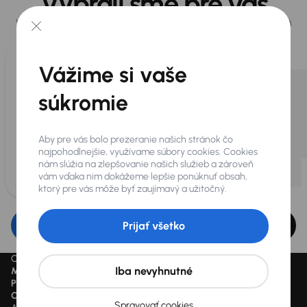
Vybrali sme pre vás
Vyberáme pre vás tie
najlepšie vozidlá
z našej ponuky. Každý deň
pre vás vykúpime
až 400 vozidiel
.
Vážime si vaše
súkromie
Aby pre vás bolo prezeranie našich stránok čo
najpohodlnejšie, využívame súbory cookies. Cookies
nám slúžia na zlepšovanie našich služieb a zároveň
vám vďaka nim dokážeme lepšie ponúknuť obsah,
ktorý pre vás môže byť zaujímavý a užitočný.
Upraviť filter
Prijať všetko
Ceny sú vrátane DPH pokiaľ nie je uvedené inak.
Iba nevyhnutné
Mesačne od
je minimálna možná mesačná splátka.
Preškrtnutý cenový údaj
je cena pred zľavou.
Cena
je cena aktuálne platná.
Spravovať cookies