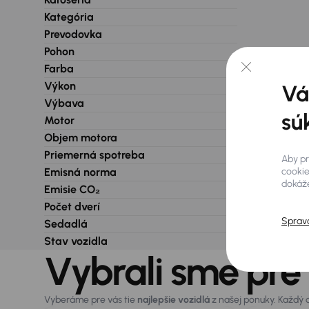
Kategória
Prevodovka
Pohon
Farba
Výkon
Vá
Výbava
sú
Motor
Objem motora
Priemerná spotreba
Aby pr
cookie
Emisná norma
dokáže
Emisie CO₂
Počet dverí
Sprav
Sedadlá
Stav vozidla
Vybrali sme pre
Vyberáme pre vás tie
najlepšie vozidlá
z našej ponuky. Každý