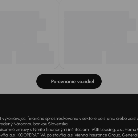
Porovnanie vozidiel
onávajúci finančné sprostredkovanie v sektore poistenia alebo zaisten
1 vedený Národnou bankou Slovenska.
 zmluvy s týmito finančnými inštitúciami: VÚB Leasing, a.s., Home Cre
a, a.s., KOOPERATIVA poisťovňa, a.s. Vienna Insurance Group, Generali P