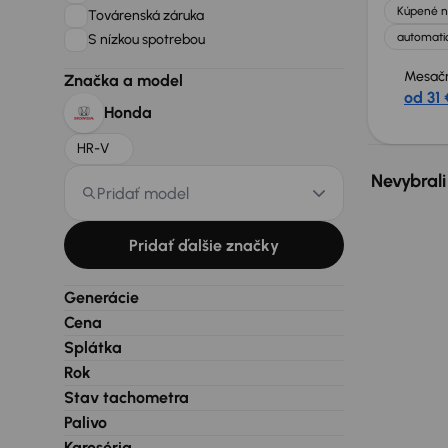
Kúpené n
Továrenská záruka
automatic
S nízkou spotrebou
Mesačn
Značka a model
od 31 
Honda
HR-V
Nevybrali
Pridať model
Pridať ďalšie značky
Generácie
Cena
Splátka
Rok
Stav tachometra
Palivo
Karoséria