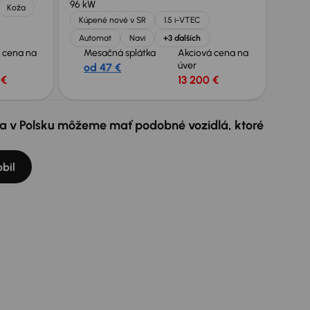
96 kW
Koža
Kúpené nové v SR
1.5 i-VTEC
Automat
Navi
+3 ďalších
 cena na
Mesačná splátka
Akciová cena na
úver
od 47 €
 €
13 200 €
e a v Polsku môžeme mať podobné vozidlá, ktoré
bil