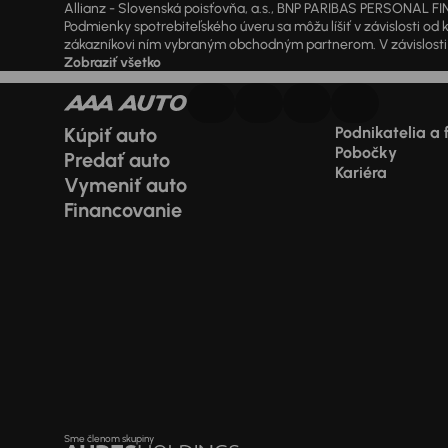
Allianz - Slovenská poisťovňa, a.s., BNP PARIBAS PERSONAL FIN
Podmienky spotrebiteľského úveru sa môžu líšiť v závislosti 
zákazníkovi ním vybraným obchodným partnerom. V závislosti o
Zobraziť všetko
Kúpiť auto
Podnikatelia a 
Pobočky
Predať auto
Kariéra
Vymeniť auto
Financovanie
Sme členom skupiny