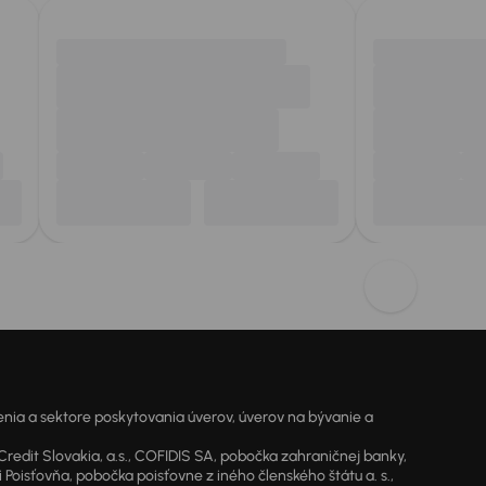
ia a sektore poskytovania úverov, úverov na bývanie a
dit Slovakia, a.s., COFIDIS SA, pobočka zahraničnej banky,
oisťovňa, pobočka poisťovne z iného členského štátu a. s.,