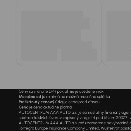
Ceny sú vrátane DPH pokiaľ nie je uvedené inak.
Mesačne od
je minimálna možná mesačná splátka.
Preškrtnutý cenový údaj
je cena pred zľavou.
Cena
je cena aktuálne platná.
AUTOCENTRUM AAA AUTO a.s. je samostatný finančný agent vyk
spotrebiteľských úverov zapísaný v registri pod číslom 20377
AUTOCENTRUM AAA AUTO a.s. má uzatvorené nevýhradné písomné
Fortegra Europe Insurance Company Limited, Wüstenrot poisťovň