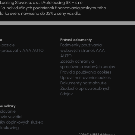
sing Slovakia, a.s., sAutoleasing SK – s.r.o.
cií a individuálnych podmienok financovania poskytnutého
látka úveru navýšená do 35% z ceny vozidla.
ra
Právné dokumenty
 pozície
Podmienky používania
o pracovať v AAA AUTO
webových stránok AAA
AUTO
Zásady ochrany a
spracúvania osobných údajov
Pravidlá používania cookies
Upraviť nastavenia cookies
Dokumenty na stiahnutie
Žiadosť o opravu osobných
údajov
né odkazy
adávanie
zie vozidiel
ky doplnkových služieb
tleblowing
2026 © AURES Holdings a.s.