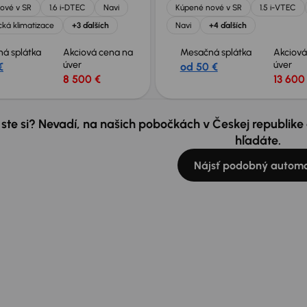
ové v SR
1.6 i-DTEC
Navi
Kúpené nové v SR
1.5 i-VTEC
ká klimatizace
+3 ďalších
Navi
+4 ďalších
á splátka
Akciová cena na
Mesačná splátka
Akciová
úver
úver
€
od 50 €
8 500 €
13 600
 ste si? Nevadí, na našich pobočkách v Českej republik
hľadáte.
Nájsť podobný automo