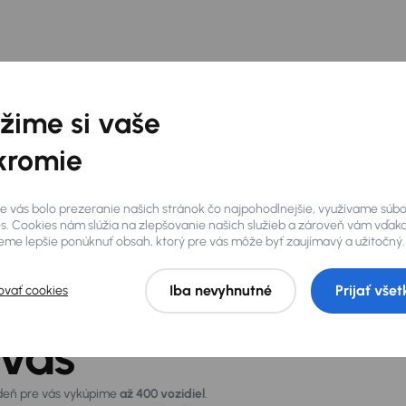
žime si vaše
kromie
e vás bolo prezeranie našich stránok čo najpohodlnejšie, využívame súb
s. Cookies nám slúžia na zlepšovanie našich služieb a zároveň vám vďak
me lepšie ponúknuť obsah, ktorý pre vás môže byť zaujímavý a užitočný.
Iba nevyhnutné
Prijať všet
ovať cookies
 vás
 deň pre vás vykúpime
až 400 vozidiel
.