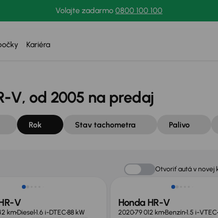
Volajte zadarmo
0800 100 100
bočky
Kariéra
-V, od 2005 na predaj
Rok
Stav tachometra
Palivo
Nové v ponuke
Otvoriť autá v novej 
 HR-V
Honda HR-V
42 km
Diesel
1.6 i-DTEC
88 kW
2020
79 012 km
Benzín
1.5 i-VTEC