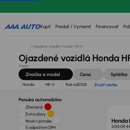
Hľadáte:
Honda
HR-V
Rok od
2005
Zrušiť všetko
Kúpiť
Predať / Vymeniť
Financovať
Po
Ojazdené vozidlá
Honda
HR-V
Ojazdené vozidlá Honda HR
3 autá
Značka a model
Cena
Splátka
Honda
HR-V
Rok od
2005
Zrušiť všetko
Ponuka automobilov
Zľavnené
Extra zľavy
Honda
Nové v ponuke
2015
139 4
S odpočtom DPH