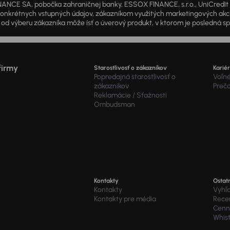
ANCE SA, pobočka zahraničnej banky, ESSOX FINANCE, s.r.o., UniCredit Lea
od konkrétnych vstupných údajov, zákazníkom využitých marketingových ak
d výberu zákazníka môže ísť o úverový produkt, v ktorom je posledná sp
firmy
Starostlivosť o zákazníkov
Karié
Popredajná starostlivosť o
Voľné
zákazníkov
Preč
Reklamácie / Sťažnosti
Ombudsman
Kontakty
Ostat
Kontakty
Vyhľ
Kontakty pre média
Recen
Cenní
Whis