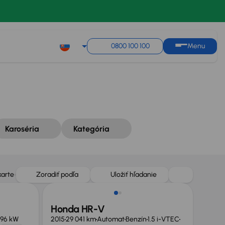
Zoradiť podľa
Uložiť hľadanie
0800 100 100
Menu
Karoséria
Kategória
karte
Zoradiť podľa
Uložiť hľadanie
Honda HR-V
96 kW
2015
29 041 km
Automat
Benzín
1.5 i-VTEC