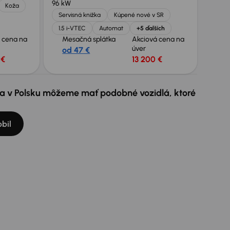
96 kW
Koža
Servisná knižka
Kúpené nové v SR
1.5 i-VTEC
Automat
+5 ďalších
 cena na
Mesačná splátka
Akciová cena na
úver
od 47 €
 €
13 200 €
e a v Polsku môžeme mať podobné vozidlá, ktoré
bil