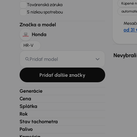
Kúpené n
Továrenská záruka
automatic
S nízkou spotrebou
Mesačn
Značka a model
od 31 
Honda
HR-V
Nevybrali
Pridať model
Pridať ďalšie značky
Generácie
Cena
Splátka
Rok
Stav tachometra
Palivo
Karoséria