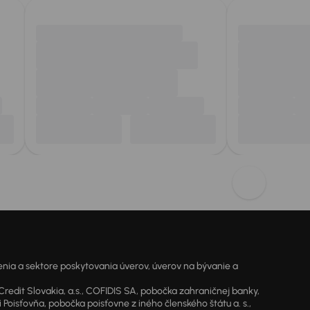
ia a sektore poskytovania úverov, úverov na bývanie a
dit Slovakia, a.s., COFIDIS SA, pobočka zahraničnej banky,
oisťovňa, pobočka poisťovne z iného členského štátu a. s.,