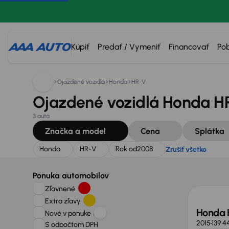
Hľadáte:
Honda
HR-V
Rok od
2008
Zrušiť všetko
Kúpiť
Predať / Vymeniť
Financovať
Po
Ojazdené vozidlá
Honda
HR-V
Ojazdené vozidlá Honda HR
3 autá
Značka a model
Cena
Splátka
Honda
HR-V
Rok od
2008
Zrušiť všetko
Ponuka automobilov
Zľavnené
Extra zľavy
Honda
Nové v ponuke
2015
139 4
S odpočtom DPH