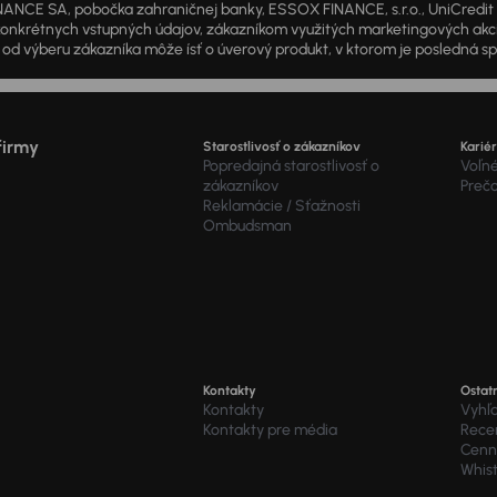
ANCE SA, pobočka zahraničnej banky, ESSOX FINANCE, s.r.o., UniCredit Lea
od konkrétnych vstupných údajov, zákazníkom využitých marketingových ak
d výberu zákazníka môže ísť o úverový produkt, v ktorom je posledná sp
firmy
Starostlivosť o zákazníkov
Karié
Popredajná starostlivosť o
Voľné
zákazníkov
Preč
Reklamácie / Sťažnosti
Ombudsman
Kontakty
Ostat
Kontakty
Vyhľ
Kontakty pre média
Recen
Cenní
Whis