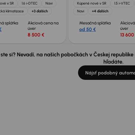
ové v SR
1.6 i-DTEC
Navi
Kúpené nové v SR
1.5 i-VTEC
ká klimatizace
+3 ďalších
Navi
+4 ďalších
á splátka
Akciová cena na
Mesačná splátka
Akciová
úver
úver
€
od 50 €
8 500 €
13 600
 ste si? Nevadí, na našich pobočkách v Českej republik
hľadáte.
Nájsť podobný automo