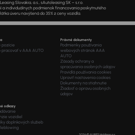
sing Slovakia, a.s., sAutoleasing SK – s.r.o.
cií a individuálnych podmienok financovania poskytnutého
látka úveru navýšená do 35% z ceny vozidla.
ra
Právné dokumenty
 pozície
Podmienky používania
o pracovať v AAA AUTO
webových stránok AAA
AUTO
Zásady ochrany a
spracúvania osobných údajov
Pravidlá používania cookies
Upraviť nastavenia cookies
Dokumenty na stiahnutie
Žiadosť o opravu osobných
údajov
né odkazy
adávanie
zie vozidiel
ky doplnkových služieb
tleblowing
2026 © AURES Holdings a.s.