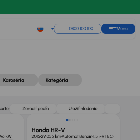
Zoradiť podľa
Uložiť hľadanie
0800 100 100
Menu
Karoséria
Kategória
karte
Zoradiť podľa
Uložiť hľadanie
Honda HR-V
96 kW
2015
29 055 km
Automat
Benzín
1.5 i-VTEC