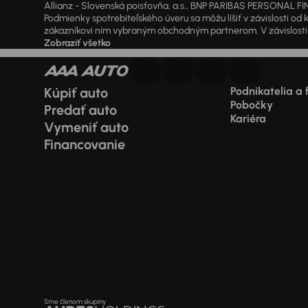
Allianz - Slovenská poisťovňa, a.s., BNP PARIBAS PERSONAL FIN
Podmienky spotrebiteľského úveru sa môžu líšiť v závislosti 
zákazníkovi ním vybraným obchodným partnerom. V závislosti o
Zobraziť všetko
Kúpiť auto
Podnikatelia a 
Pobočky
Predať auto
Kariéra
Vymeniť auto
Financovanie
Sme členom skupiny