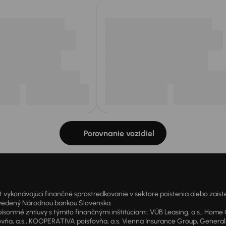
Porovnanie vozidiel
onávajúci finančné sprostredkovanie v sektore poistenia alebo zaisten
1 vedený Národnou bankou Slovenska.
 zmluvy s týmito finančnými inštitúciami: VÚB Leasing, a.s., Home Cre
a, a.s., KOOPERATIVA poisťovňa, a.s. Vienna Insurance Group, Generali P