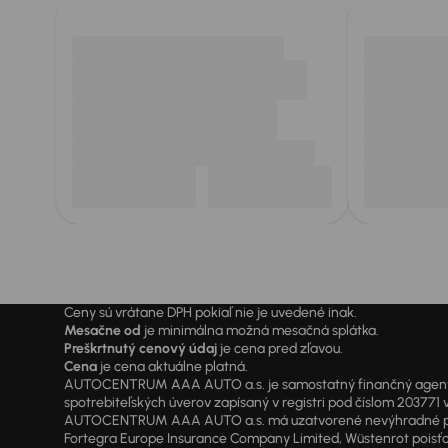
Ceny sú vrátane DPH pokiaľ nie je uvedené inak.
Mesačne od
je minimálna možná mesačná splátka.
Preškrtnutý cenový údaj
je cena pred zľavou.
Cena
je cena aktuálne platná.
AUTOCENTRUM AAA AUTO a.s. je samostatný finančný agent vyk
spotrebiteľských úverov zapísaný v registri pod číslom 20377
AUTOCENTRUM AAA AUTO a.s. má uzatvorené nevýhradné písomné
Fortegra Europe Insurance Company Limited, Wüstenrot poisťovň