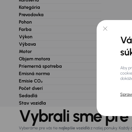
Kategória
Prevodovka
Pohon
Farba
Výkon
Vá
Výbava
sú
Motor
Objem motora
Priemerná spotreba
Aby pr
cookie
Emisná norma
dokáže
Emisie CO₂
Počet dverí
Sprav
Sedadlá
Stav vozidla
Vybrali sme pre
Vyberáme pre vás tie
najlepšie vozidlá
z našej ponuky. Každý