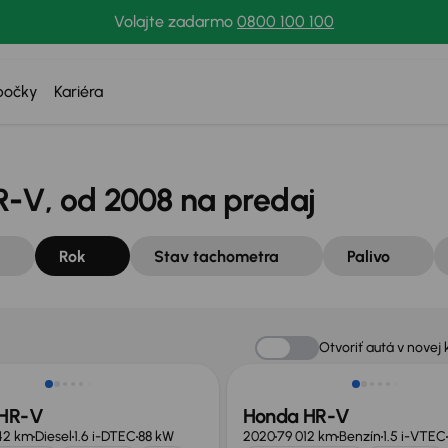
Volajte zadarmo
0800 100 100
bočky
Kariéra
-V, od 2008 na predaj
Rok
Stav tachometra
Palivo
Otvoriť autá v novej 
 HR-V
Honda HR-V
42 km
Diesel
1.6 i-DTEC
88 kW
2020
79 012 km
Benzín
1.5 i-VTEC