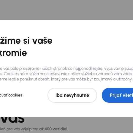
žime si vaše
kromie
e vás bolo prezeranie našich stránok čo najpohodlnejšie, využívame súb
s. Cookies nám slúžia na zlepšovanie našich služieb a zároveň vám vďak
me lepšie ponúknuť obsah, ktorý pre vás môže byť zaujímavý a užitočný.
Iba nevyhnutné
Prijať všet
ovať cookies
 vás
 deň pre vás vykúpime
až 400 vozidiel
.