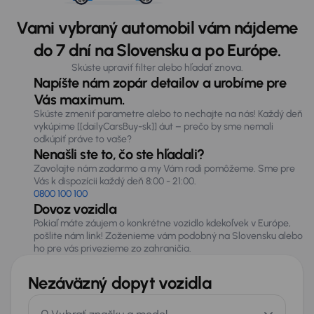
Vami vybraný automobil vám nájdeme
do 7 dní na Slovensku a po Európe.
Skúste upraviť filter alebo hľadať znova.
Napíšte nám zopár detailov a urobíme pre
Vás maximum.
Skúste zmeniť parametre alebo to nechajte na nás! Každý deň
vykúpime [[dailyCarsBuy-sk]] áut – prečo by sme nemali
odkúpiť práve to vaše?
Nenašli ste to, čo ste hľadali?
Zavolajte nám zadarmo a my Vám radi pomôžeme. Sme pre
Vás k dispozícii každý deň 8:00 - 21:00.
0800 100 100
Dovoz vozidla
Pokiaľ máte záujem o konkrétne vozidlo kdekoľvek v Európe,
pošlite nám link! Zoženieme vám podobný na Slovensku alebo
ho pre vás privezieme zo zahraničia.
Nezáväzný dopyt vozidla