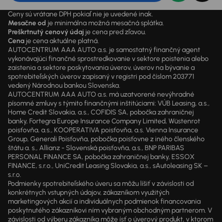
Ceny sú vrátane DPH pokiaľ nie je uvedené inak.
Mesačne od
je minimálna možná mesačná splátka.
Preškrtnutý cenový údaj
je cena pred zľavou.
Cena
je cena aktuálne platná.
AUTOCENTRUM AAA AUTO a.s. je samostatný finančný agent
vykonávajúci finančné sprostredkovanie v sektore poistenia alebo
zaistenia a sektore poskytovania úverov, úverov na bývanie a
spotrebiteľských úverov zapísaný v registri pod číslom 203771
vedený Národnou bankou Slovenska.
AUTOCENTRUM AAA AUTO a.s. má uzatvorené nevýhradné
písomné zmluvy s týmito finančnými inštitúciami: VÚB Leasing, a.s.,
Home Credit Slovakia, a.s., COFIDIS SA, pobočka zahraničnej
banky, Fortegra Europe Insurance Company Limited, Wüstenrot
poisťovňa, a.s., KOOPERATIVA poisťovňa, a.s. Vienna Insurance
Group, Generali Poisťovňa, pobočka poisťovne z iného členského
štátu a. s., Allianz - Slovenská poisťovňa, a.s., BNP PARIBAS
PERSONAL FINANCE SA, pobočka zahraničnej banky, ESSOX
FINANCE, s.r.o., UniCredit Leasing Slovakia, a.s., sAutoleasing SK –
s.r.o.
Podmienky spotrebiteľského úveru sa môžu líšiť v závislosti od
konkrétnych vstupných údajov, zákazníkom využitých
marketingových akcií a individuálnych podmienok financovania
poskytnutého zákazníkovi ním vybraným obchodným partnerom. V
závislosti od výberu zákazníka môže ísť o úverový produkt, v ktorom