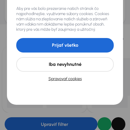
Odoslať dopyt
Aby pre vás bolo prezeranie našich stránok čo
AURES Holdings a.s., so sídlom Dopravákov 874/15, Čimice, 184 00 Praha 8 bude
uchovávať a spracovávať vaše osobné údaje v súlade so zásadami ochrany a
najpohodlnejšie, využívame súbory cookies. Cookies
spracovania
osobných údajov
.
nám slúžia na zlepšovanie našich služieb a zároveň
vám vďaka nim dokážeme lepšie ponúknuť obsah,
Vybrali sme pre vás
ktorý pre vás môže byť zaujímavý a užitočný.
Vyberáme pre vás tie
najlepšie vozidlá
z našej ponuky. Každý deň
pre vás vykúpime
až 400 vozidiel
.
Prijať všetko
Iba nevyhnutné
Spravovať cookies
Upraviť filter