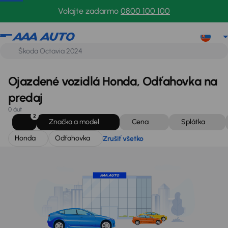
Honda
Odťahovka
Zrušiť všetko
Volajte zadarmo
0800 100 100
Ojazdené vozidlá Honda, Odťahovka na
predaj
0 áut
2
Značka a model
Cena
Splátka
Honda
Odťahovka
Zrušiť všetko