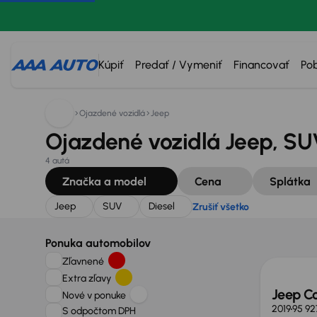
Hľadáte:
Jeep
SUV
Diesel
Zrušiť všetko
Kúpiť
Predať / Vymeniť
Financovať
Po
Ojazdené vozidlá
Jeep
Ojazdené vozidlá Jeep, SUV
4 autá
Značka a model
Cena
Splátka
Jeep
SUV
Diesel
Zrušiť všetko
Ponuka automobilov
Zľavnené
Extra zľavy
Jeep C
Nové v ponuke
2019
95 92
S odpočtom DPH