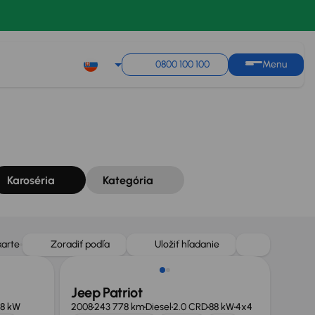
Zoradiť podľa
Uložiť hľadanie
0800 100 100
Menu
Karoséria
Kategória
karte
Zoradiť podľa
Uložiť hľadanie
Jeep Patriot
8 kW
2008
243 778 km
Diesel
2.0 CRD
88 kW
4x4