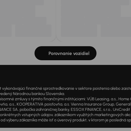
Porovnanie vozidiel
onávajúci finančné sprostredkovanie v sektore poistenia alebo zaisten
1 vedený Národnou bankou Slovenska.
 zmluvy s týmito finančnými inštitúciami: VÚB Leasing, a.s., Home Cre
a, a.s., KOOPERATIVA poisťovňa, a.s. Vienna Insurance Group, Generali P
ANCE SA, pobočka zahraničnej banky, ESSOX FINANCE, s.r.o., UniCredit Lea
od konkrétnych vstupných údajov, zákazníkom využitých marketingových ak
d výberu zákazníka môže ísť o úverový produkt, v ktorom je posledná sp