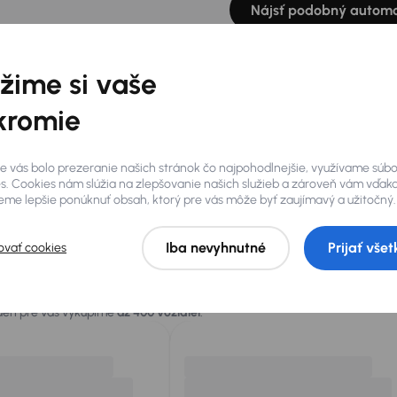
Nájsť podobný automo
žime si vaše
kromie
e vás bolo prezeranie našich stránok čo najpohodlnejšie, využívame súb
s. Cookies nám slúžia na zlepšovanie našich služieb a zároveň vám vďak
me lepšie ponúknuť obsah, ktorý pre vás môže byť zaujímavý a užitočný.
Iba nevyhnutné
Prijať všet
ovať cookies
 vás
 deň pre vás vykúpime
až 400 vozidiel
.