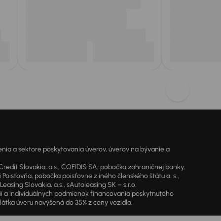
ia a sektore poskytovania úverov, úverov na bývanie a
dit Slovakia, a.s., COFIDIS SA, pobočka zahraničnej banky,
oisťovňa, pobočka poisťovne z iného členského štátu a. s.,
sing Slovakia, a.s., sAutoleasing SK – s.r.o.
cií a individuálnych podmienok financovania poskytnutého
látka úveru navýšená do 35% z ceny vozidla.