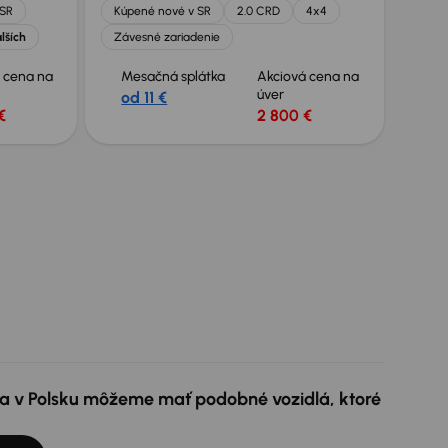
 SR
Kúpené nové v SR
2.0 CRD
4x4
lších
Závesné zariadenie
 cena na
Mesačná splátka
Akciová cena na
úver
od 11 €
€
2 800 €
e a v Polsku môžeme mať podobné vozidlá, ktoré