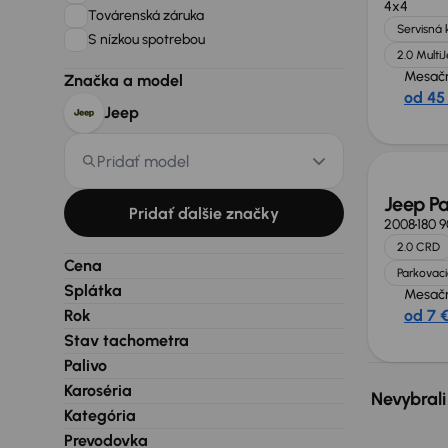
4x4
Továrenská záruka
Servisná 
S nízkou spotrebou
2.0 MultiJ
Mesačn
Značka a model
od 45
Jeep
Pridať model
Jeep Pa
Pridať ďalšie značky
2008
180 
2.0 CRD
Cena
Parkovaci
Splátka
Mesačn
Rok
od 7 
Stav tachometra
Palivo
Karoséria
Nevybrali
Kategória
Prevodovka