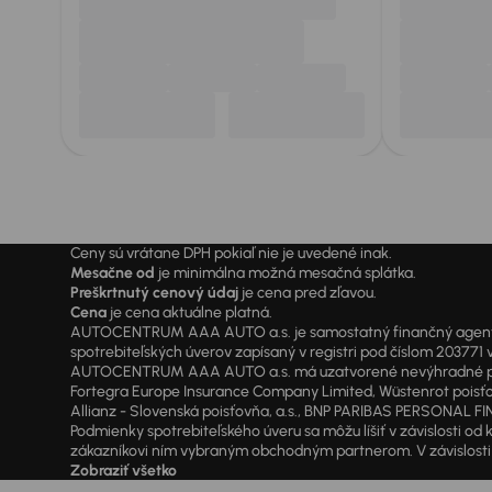
Ceny sú vrátane DPH pokiaľ nie je uvedené inak.
Mesačne od
je minimálna možná mesačná splátka.
Preškrtnutý cenový údaj
je cena pred zľavou.
Cena
je cena aktuálne platná.
AUTOCENTRUM AAA AUTO a.s. je samostatný finančný agent vyk
spotrebiteľských úverov zapísaný v registri pod číslom 20377
AUTOCENTRUM AAA AUTO a.s. má uzatvorené nevýhradné písomné
Fortegra Europe Insurance Company Limited, Wüstenrot poisťovň
Allianz - Slovenská poisťovňa, a.s., BNP PARIBAS PERSONAL FIN
Podmienky spotrebiteľského úveru sa môžu líšiť v závislosti 
zákazníkovi ním vybraným obchodným partnerom. V závislosti o
Zobraziť všetko