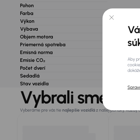
Pohon
Farba
Výkon
Vá
Výbava
Objem motora
sú
Priemerná spotreba
Emisná norma
Aby pr
Emisie CO₂
cookie
Počet dverí
dokáže
Sedadlá
Stav vozidla
Sprav
Vybrali sme pre
Vyberáme pre vás tie
najlepšie vozidlá
z našej ponuky. Každý