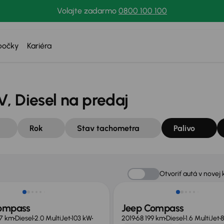
Volajte zadarmo
0800 100 100
bočky
Kariéra
, Diesel na predaj
Rok
Stav tachometra
Palivo
Otvoriť autá v novej 
ompass
Jeep Compass
7 km
Diesel
2.0 MultiJet
103 kW
2019
68 199 km
Diesel
1.6 MultiJet
8