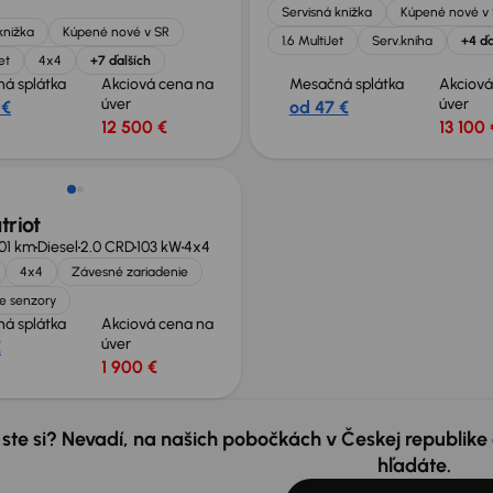
Servisná knižka
Kúpené nové v
knižka
Kúpené nové v SR
1.6 MultiJet
Serv.kniha
+4 ďa
et
4x4
+7 ďalších
á splátka
Akciová cena na
Mesačná splátka
Akciová
úver
úver
 €
od 47 €
12 500 €
13 100 
triot
901 km
Diesel
2.0 CRD
103 kW
4x4
4x4
Závesné zariadenie
e senzory
á splátka
Akciová cena na
úver
€
1 900 €
 ste si? Nevadí, na našich pobočkách v Českej republik
hľadáte.