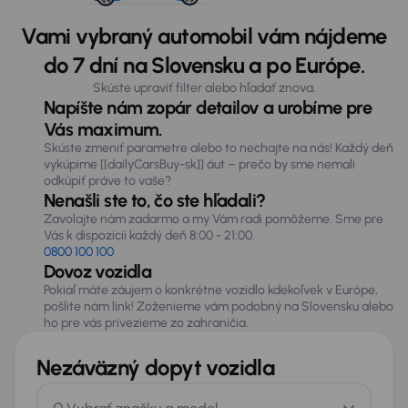
Vami vybraný automobil vám nájdeme
do 7 dní na Slovensku a po Európe.
Skúste upraviť filter alebo hľadať znova.
Napíšte nám zopár detailov a urobíme pre
Vás maximum.
Skúste zmeniť parametre alebo to nechajte na nás! Každý deň
vykúpime [[dailyCarsBuy-sk]] áut – prečo by sme nemali
odkúpiť práve to vaše?
Nenašli ste to, čo ste hľadali?
Zavolajte nám zadarmo a my Vám radi pomôžeme. Sme pre
Vás k dispozícii každý deň 8:00 - 21:00.
0800 100 100
Dovoz vozidla
Pokiaľ máte záujem o konkrétne vozidlo kdekoľvek v Európe,
pošlite nám link! Zoženieme vám podobný na Slovensku alebo
ho pre vás privezieme zo zahraničia.
Nezáväzný dopyt vozidla