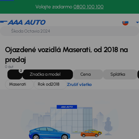
Maserati
Rok od
2018
Zrušiť všetko
Volajte zadarmo
0800 100 100
Ojazdené vozidlá Maserati, od 2018 na
predaj
0 áut
2
Značka a model
Cena
Splátka
Maserati
Rok od
2018
Zrušiť všetko