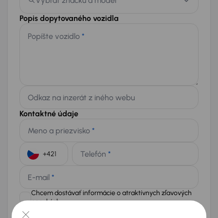
Vybrať značku a model
Popis dopytovaného vozidla
Popíšte vozidlo
*
Odkaz na inzerát z iného webu
Kontaktné údaje
Meno a priezvisko
*
Telefón
*
+421
E-mail
*
Chcem dostávať informácie o atraktívnych zľavových
ponukách