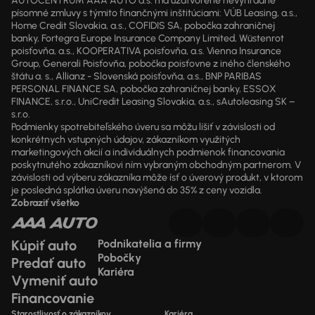
AUTOCENTRUM AAA AUTO a.s. má uzatvorené nevýhradné
písomné zmluvy s týmito finančnými inštitúciami: VÚB Leasing, a.s.,
Home Credit Slovakia, a.s., COFIDIS SA, pobočka zahraničnej
banky, Fortegra Europe Insurance Company Limited, Wüstenrot
poisťovňa, a.s., KOOPERATIVA poisťovňa, a.s. Vienna Insurance
Group, Generali Poisťovňa, pobočka poisťovne z iného členského
štátu a. s., Allianz - Slovenská poisťovňa, a.s., BNP PARIBAS
PERSONAL FINANCE SA, pobočka zahraničnej banky, ESSOX
FINANCE, s.r.o., UniCredit Leasing Slovakia, a.s., sAutoleasing SK –
s.r.o.
Podmienky spotrebiteľského úveru sa môžu líšiť v závislosti od
konkrétnych vstupných údajov, zákazníkom využitých
marketingových akcií a individuálnych podmienok financovania
poskytnutého zákazníkovi ním vybraným obchodným partnerom. V
závislosti od výberu zákazníka môže ísť o úverový produkt, v ktorom
je posledná splátka úveru navýšená do 35% z ceny vozidla.
Zobraziť všetko
Kúpiť auto
Podnikatelia a firmy
Pobočky
Predať auto
Kariéra
Vymeniť auto
Financovanie
Starostlivosť o zákazníkov
Kariéra