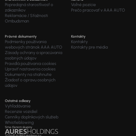
Popredajná starostlivosť o
Voľné pozície
zákazníkov
Prečo pracovať v AAA AUTO
Reklamácie / Sťažnosti
Ombudsman
Právné dokumenty
Kontakty
Podmienky používania
Kontakty
webových stránok AAA AUTO
Kontakty pre média
Zásady ochrany a spracúvania
osobných údajov
Pravidlá používania cookies
Upraviť nastavenia cookies
Dokumenty na stiahnutie
Žiadosť o opravu osobných
údajov
Ostatné odkazy
Vyhľadávanie
Recenzie vozidiel
Cenníky doplnkových služieb
Whistleblowing
Sme členom skupiny
2026 © AURES Holdings a.s.