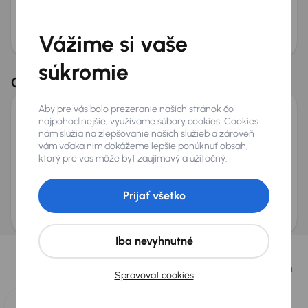
Odoslať dopyt
AURES Holdings a.s., so sídlom Dopravákov 874/15, Čimice, 184 00 Praha 8 bude
uchovávať a spracovávať vaše osobné údaje v súlade so zásadami ochrany a
Vážime si vaše
spracovania
osobných údajov
.
súkromie
Možnosť odpočtu DPH
Odporúčané vozidlá z ďalších trhov
Aby pre vás bolo prezeranie našich stránok čo
najpohodlnejšie, využívame súbory cookies. Cookies
Maserati Grecale
nám slúžia na zlepšovanie našich služieb a zároveň
2022
50 895 km
Automat
Benzín + Hybridné
Modena
243 kW
vám vďaka nim dokážeme lepšie ponúknuť obsah,
4x4
ktorý pre vás môže byť zaujímavý a užitočný.
Po prvom majiteľovi
Servisná knižka
Modena
HUD
+5 ďalších
Prijať všetko
Mesačná splátka
Akciová cena na úver
na mieru
55 800 €
Vybrali sme pre vás
Iba nevyhnutné
Vyberáme pre vás tie
najlepšie vozidlá
z našej ponuky. Každý deň
Spravovať cookies
pre vás vykúpime
až 400 vozidiel
.