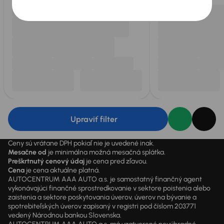
Upraviť filter
Ceny sú vrátane DPH pokiaľ nie je uvedené inak.
Mesačne od
je minimálna možná mesačná splátka.
Preškrtnutý cenový údaj
je cena pred zľavou.
Cena
je cena aktuálne platná.
AUTOCENTRUM AAA AUTO a.s. je samostatný finančný agent
vykonávajúci finančné sprostredkovanie v sektore poistenia alebo
zaistenia a sektore poskytovania úverov, úverov na bývanie a
spotrebiteľských úverov zapísaný v registri pod číslom 203771
vedený Národnou bankou Slovenska.