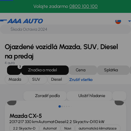
Mazda
SUV
Diesel
Zrušiť všetko
Volajte zadarmo
0800 100 100
Ojazdené vozidlá Mazda, SUV, Diesel
na predaj
4 autá
3
Značka a model
Cena
Splátka
Mazda
SUV
Diesel
Zrušiť všetko
Zoradiť podľa
Uložiť hľadanie
Mazda CX-5
2017
217 330 km
Automat
Diesel
2.2 Skyactiv-D
110 kW
2.2 Skyactiv-D
Automat
Navi
automatická klimatizace