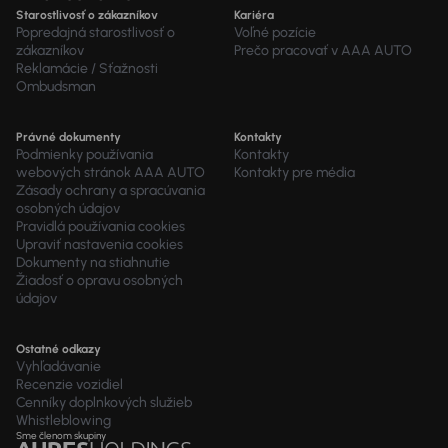
Starostlivosť o zákazníkov
Kariéra
Popredajná starostlivosť o
Voľné pozície
zákazníkov
Prečo pracovať v AAA AUTO
Reklamácie / Sťažnosti
Ombudsman
Právné dokumenty
Kontakty
Podmienky používania
Kontakty
webových stránok AAA AUTO
Kontakty pre média
Zásady ochrany a spracúvania
osobných údajov
Pravidlá používania cookies
Upraviť nastavenia cookies
Dokumenty na stiahnutie
Žiadosť o opravu osobných
údajov
Ostatné odkazy
Vyhľadávanie
Recenzie vozidiel
Cenníky doplnkových služieb
Whistleblowing
Sme členom skupiny