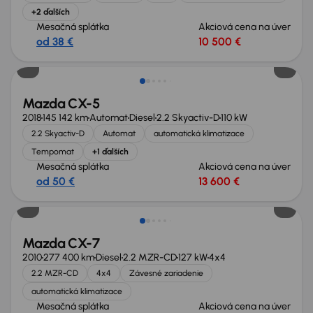
+2 ďalších
Mesačná splátka
Akciová cena na úver
od 38 €
10 500 €
Zlacnené o 400 €
Mazda CX-5
2018
145 142 km
Automat
Diesel
2.2 Skyactiv-D
110 kW
2.2 Skyactiv-D
Automat
automatická klimatizace
Tempomat
+1 ďalších
Mesačná splátka
Akciová cena na úver
od 50 €
13 600 €
Mazda CX-7
2010
277 400 km
Diesel
2.2 MZR-CD
127 kW
4x4
2.2 MZR-CD
4x4
Závesné zariadenie
automatická klimatizace
Mesačná splátka
Akciová cena na úver