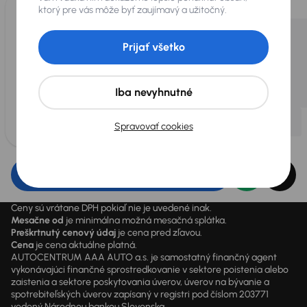
ktorý pre vás môže byť zaujímavý a užitočný.
Prijať všetko
Iba nevyhnutné
Spravovať cookies
Upraviť filter
Ceny sú vrátane DPH pokiaľ nie je uvedené inak.
Mesačne od
je minimálna možná mesačná splátka.
Preškrtnutý cenový údaj
je cena pred zľavou.
Cena
je cena aktuálne platná.
AUTOCENTRUM AAA AUTO a.s. je samostatný finančný agent
vykonávajúci finančné sprostredkovanie v sektore poistenia alebo
zaistenia a sektore poskytovania úverov, úverov na bývanie a
spotrebiteľských úverov zapísaný v registri pod číslom 203771
vedený Národnou bankou Slovenska.