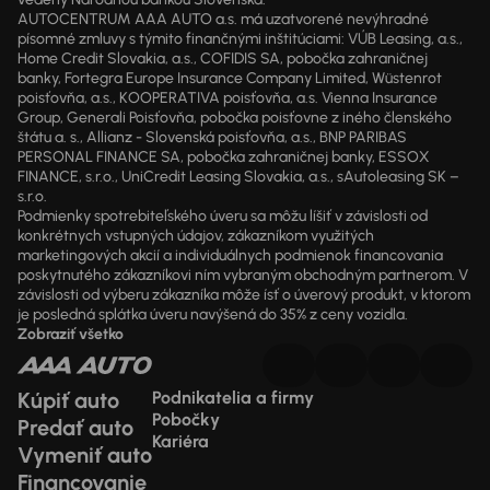
AUTOCENTRUM AAA AUTO a.s. má uzatvorené nevýhradné
písomné zmluvy s týmito finančnými inštitúciami: VÚB Leasing, a.s.,
Home Credit Slovakia, a.s., COFIDIS SA, pobočka zahraničnej
banky, Fortegra Europe Insurance Company Limited, Wüstenrot
poisťovňa, a.s., KOOPERATIVA poisťovňa, a.s. Vienna Insurance
Group, Generali Poisťovňa, pobočka poisťovne z iného členského
štátu a. s., Allianz - Slovenská poisťovňa, a.s., BNP PARIBAS
PERSONAL FINANCE SA, pobočka zahraničnej banky, ESSOX
FINANCE, s.r.o., UniCredit Leasing Slovakia, a.s., sAutoleasing SK –
s.r.o.
Podmienky spotrebiteľského úveru sa môžu líšiť v závislosti od
konkrétnych vstupných údajov, zákazníkom využitých
marketingových akcií a individuálnych podmienok financovania
poskytnutého zákazníkovi ním vybraným obchodným partnerom. V
závislosti od výberu zákazníka môže ísť o úverový produkt, v ktorom
je posledná splátka úveru navýšená do 35% z ceny vozidla.
Zobraziť všetko
Kúpiť auto
Podnikatelia a firmy
Pobočky
Predať auto
Kariéra
Vymeniť auto
Financovanie