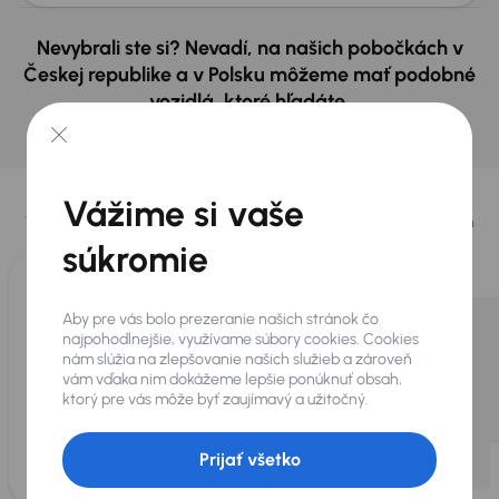
Nevybrali ste si? Nevadí, na našich pobočkách v
Českej republike a v Polsku môžeme mať podobné
vozidlá, ktoré hľadáte.
Nájsť podobný automobil
Vybrali sme pre vás
Vážime si vaše
Vyberáme pre vás tie
najlepšie vozidlá
z našej ponuky. Každý deň
pre vás vykúpime
až 400 vozidiel
.
súkromie
Aby pre vás bolo prezeranie našich stránok čo
najpohodlnejšie, využívame súbory cookies. Cookies
nám slúžia na zlepšovanie našich služieb a zároveň
vám vďaka nim dokážeme lepšie ponúknuť obsah,
ktorý pre vás môže byť zaujímavý a užitočný.
Prijať všetko