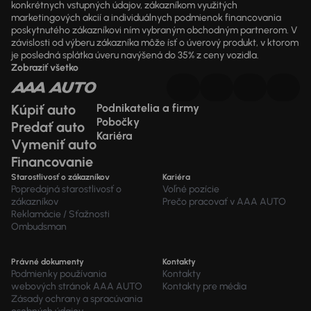
konkrétnych vstupných údajov, zákazníkom využitých
marketingových akcií a individuálnych podmienok financovania
poskytnutého zákazníkovi ním vybraným obchodným partnerom. V
závislosti od výberu zákazníka môže ísť o úverový produkt, v ktorom
je posledná splátka úveru navýšená do 35% z ceny vozidla.
Zobraziť všetko
Kúpiť auto
Podnikatelia a firmy
Pobočky
Predať auto
Kariéra
Vymeniť auto
Financovanie
Starostlivosť o zákazníkov
Kariéra
Popredajná starostlivosť o
Voľné pozície
zákazníkov
Prečo pracovať v AAA AUTO
Reklamácie / Sťažnosti
Ombudsman
Právné dokumenty
Kontakty
Podmienky používania
Kontakty
webových stránok AAA AUTO
Kontakty pre média
Zásady ochrany a spracúvania