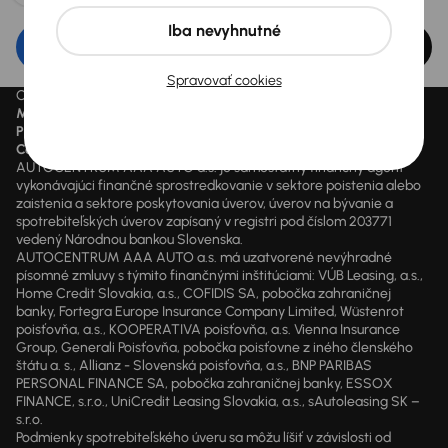
Iba nevyhnutné
Upraviť filter
Spravovať cookies
Ceny sú vrátane DPH pokiaľ nie je uvedené inak.
Mesačne od
je minimálna možná mesačná splátka.
Preškrtnutý cenový údaj
je cena pred zľavou.
Cena
je cena aktuálne platná.
AUTOCENTRUM AAA AUTO a.s. je samostatný finančný agent
vykonávajúci finančné sprostredkovanie v sektore poistenia alebo
zaistenia a sektore poskytovania úverov, úverov na bývanie a
spotrebiteľských úverov zapísaný v registri pod číslom 203771
vedený Národnou bankou Slovenska.
AUTOCENTRUM AAA AUTO a.s. má uzatvorené nevýhradné
písomné zmluvy s týmito finančnými inštitúciami: VÚB Leasing, a.s.,
Home Credit Slovakia, a.s., COFIDIS SA, pobočka zahraničnej
banky, Fortegra Europe Insurance Company Limited, Wüstenrot
poisťovňa, a.s., KOOPERATIVA poisťovňa, a.s. Vienna Insurance
Group, Generali Poisťovňa, pobočka poisťovne z iného členského
štátu a. s., Allianz - Slovenská poisťovňa, a.s., BNP PARIBAS
PERSONAL FINANCE SA, pobočka zahraničnej banky, ESSOX
FINANCE, s.r.o., UniCredit Leasing Slovakia, a.s., sAutoleasing SK –
s.r.o.
Podmienky spotrebiteľského úveru sa môžu líšiť v závislosti od