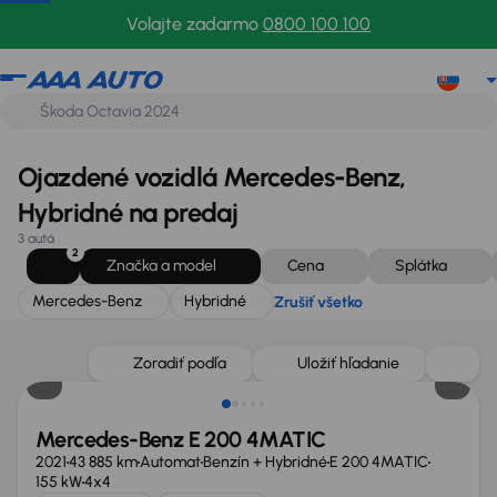
Mercedes-Benz
Hybridné
Zrušiť všetko
Volajte zadarmo
0800 100 100
Ojazdené vozidlá Mercedes-Benz,
Hybridné na predaj
3 autá
2
Značka a model
Cena
Splátka
Mercedes-Benz
Hybridné
Zrušiť všetko
Zlacnené o 3 500 €
Zoradiť podľa
Uložiť hľadanie
Mercedes-Benz E 200 4MATIC
2021
43 885 km
Automat
Benzín + Hybridné
E 200 4MATIC
155 kW
4x4