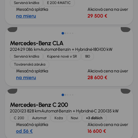
Servisná knižka
E 200 4MATIC
Mesačná splátka
Akciová cena na úver
na mieru
29 500 €
Zlacnené o 1 400 €
Mercedes-Benz CLA
2024
29 086 km
Automat
Benzín + Hybridné
180
100 kW
Servisná knižka
Kúpené nové v SR
180
Továrenská záruka
Mesačná splátka
Akciová cena na úver
na mieru
28 600 €
Mercedes-Benz C 200
2020
123 828 km
Automat
Benzín + Hybridné
C 200
135 kW
C 200
Automat
Koža
Navi
+3 ďalších
Mesačná splátka
Akciová cena na úver
od 56 €
16 600 €