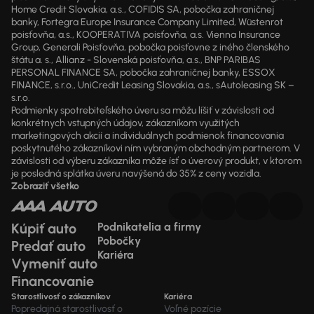
Home Credit Slovakia, a.s., COFIDIS SA, pobočka zahraničnej
banky, Fortegra Europe Insurance Company Limited, Wüstenrot
poisťovňa, a.s., KOOPERATIVA poisťovňa, a.s. Vienna Insurance
Group, Generali Poisťovňa, pobočka poisťovne z iného členského
štátu a. s., Allianz - Slovenská poisťovňa, a.s., BNP PARIBAS
PERSONAL FINANCE SA, pobočka zahraničnej banky, ESSOX
FINANCE, s.r.o., UniCredit Leasing Slovakia, a.s., sAutoleasing SK –
s.r.o.
Podmienky spotrebiteľského úveru sa môžu líšiť v závislosti od
konkrétnych vstupných údajov, zákazníkom využitých
marketingových akcií a individuálnych podmienok financovania
poskytnutého zákazníkovi ním vybraným obchodným partnerom. V
závislosti od výberu zákazníka môže ísť o úverový produkt, v ktorom
je posledná splátka úveru navýšená do 35% z ceny vozidla.
Zobraziť všetko
Kúpiť auto
Podnikatelia a firmy
Pobočky
Predať auto
Kariéra
Vymeniť auto
Financovanie
Starostlivosť o zákazníkov
Kariéra
Popredajná starostlivosť o
Voľné pozície