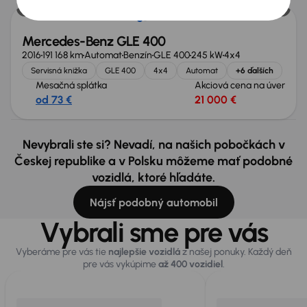
Mercedes-Benz GLE 400
2016
191 168 km
Automat
Benzín
GLE 400
245 kW
4x4
Servisná knižka
GLE 400
4x4
Automat
+6 ďalších
Mesačná splátka
Akciová cena na úver
od 73 €
21 000 €
Nevybrali ste si? Nevadí, na našich pobočkách v
Českej republike a v Polsku môžeme mať podobné
vozidlá, ktoré hľadáte.
Nájsť podobný automobil
Vybrali sme pre vás
Vyberáme pre vás tie
najlepšie vozidlá
z našej ponuky. Každý deň
pre vás vykúpime
až 400 vozidiel
.