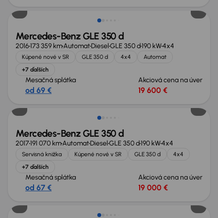
Mercedes-Benz GLE 350 d
2016
173 359 km
Automat
Diesel
GLE 350 d
190 kW
4x4
Kúpené nové v SR
GLE 350 d
4x4
Automat
+7 ďalších
Mesačná splátka
Akciová cena na úver
od 69 €
19 600 €
Zlacnené o 2 000 €
Mercedes-Benz GLE 350 d
2017
191 070 km
Automat
Diesel
GLE 350 d
190 kW
4x4
Servisná knižka
Kúpené nové v SR
GLE 350 d
4x4
+7 ďalších
Mesačná splátka
Akciová cena na úver
od 67 €
19 000 €