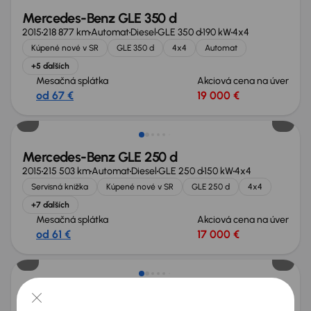
Mercedes-Benz GLE 350 d
2015
218 877 km
Automat
Diesel
GLE 350 d
190 kW
4x4
Kúpené nové v SR
GLE 350 d
4x4
Automat
+5 ďalších
Mesačná splátka
Akciová cena na úver
od 67 €
19 000 €
Zlacnené o 1 000 €
Mercedes-Benz GLE 250 d
2015
215 503 km
Automat
Diesel
GLE 250 d
150 kW
4x4
Servisná knižka
Kúpené nové v SR
GLE 250 d
4x4
+7 ďalších
Mesačná splátka
Akciová cena na úver
od 61 €
17 000 €
Možnosť odpočtu DPH
Mercedes-Benz GLE 350 d
2017
120 073 km
Automat
Diesel
GLE 350 d
190 kW
4x4