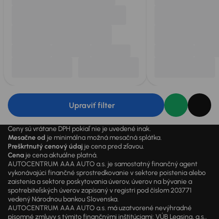
Upraviť filter
Ceny sú vrátane DPH pokiaľ nie je uvedené inak.
Mesačne od
je minimálna možná mesačná splátka.
Preškrtnutý cenový údaj
je cena pred zľavou.
Cena
je cena aktuálne platná.
AUTOCENTRUM AAA AUTO a.s. je samostatný finančný agent
vykonávajúci finančné sprostredkovanie v sektore poistenia alebo
zaistenia a sektore poskytovania úverov, úverov na bývanie a
spotrebiteľských úverov zapísaný v registri pod číslom 203771
vedený Národnou bankou Slovenska.
AUTOCENTRUM AAA AUTO a.s. má uzatvorené nevýhradné
písomné zmluvy s týmito finančnými inštitúciami: VÚB Leasing, a.s.,