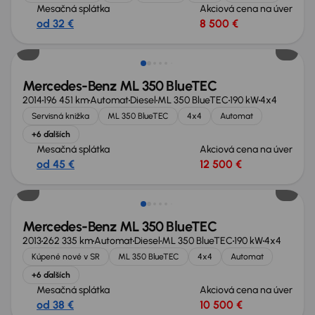
Mesačná splátka
Akciová cena na úver
od 32 €
8 500 €
Mercedes-Benz ML 350 BlueTEC
2014
196 451 km
Automat
Diesel
ML 350 BlueTEC
190 kW
4x4
Servisná knižka
ML 350 BlueTEC
4x4
Automat
+6 ďalších
Mesačná splátka
Akciová cena na úver
od 45 €
12 500 €
Mercedes-Benz ML 350 BlueTEC
2013
262 335 km
Automat
Diesel
ML 350 BlueTEC
190 kW
4x4
Kúpené nové v SR
ML 350 BlueTEC
4x4
Automat
+6 ďalších
Mesačná splátka
Akciová cena na úver
od 38 €
10 500 €
Zlacnené o 400 €