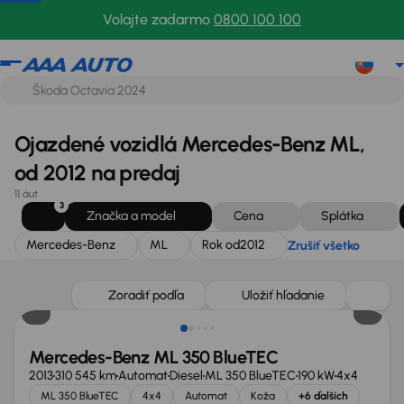
Mercedes-Benz
ML
Rok od
2012
Zrušiť všetko
Volajte zadarmo
0800 100 100
Ojazdené vozidlá Mercedes-Benz ML,
od 2012 na predaj
11 áut
3
Značka a model
Cena
Splátka
Mercedes-Benz
ML
Rok od
2012
Zrušiť všetko
Zoradiť podľa
Uložiť hľadanie
Mercedes-Benz ML 350 BlueTEC
2013
310 545 km
Automat
Diesel
ML 350 BlueTEC
190 kW
4x4
ML 350 BlueTEC
4x4
Automat
Koža
+6 ďalších