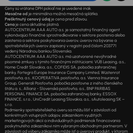
Ceny sú vrátane DPH pokiaľ nie je uvedené inak.
Mesačne od
je minimálna možná mesačná splátka.
Preškrtnutý cenový údaj
je cena pred zľavou.
Cena
je cena aktuálne platná.
AUTOCENTRUM AAA AUTO a.s. je samostatný finančný agent
vykonávajúci finančné sprostredkovanie v sektore poistenia alebo
zaistenia a sektore poskytovania úverov, úverov na bývanie a
spotrebiteľských úverov zapísaný v registri pod číslom 203771
vedený Národnou bankou Slovenska.
AUTOCENTRUM AAA AUTO a.s. má uzatvorené nevýhradné
písomné zmluvy s týmito finančnými inštitúciami: VÚB Leasing, a.s.,
Home Credit Slovakia, a.s., COFIDIS SA, pobočka zahraničnej
banky, Fortegra Europe Insurance Company Limited, Wüstenrot
poisťovňa, a.s., KOOPERATIVA poisťovňa, a.s. Vienna Insurance
Group, Generali Poisťovňa, pobočka poisťovne z iného členského
štátu a. s., Allianz - Slovenská poisťovňa, a.s., BNP PARIBAS
PERSONAL FINANCE SA, pobočka zahraničnej banky, ESSOX
FINANCE, s.r.o., UniCredit Leasing Slovakia, a.s., sAutoleasing SK –
s.r.o.
Podmienky spotrebiteľského úveru sa môžu líšiť v závislosti od
konkrétnych vstupných údajov, zákazníkom využitých
marketingových akcií a individuálnych podmienok financovania
poskytnutého zákazníkovi ním vybraným obchodným partnerom. V
závislosti od výberu zákazníka môže ísť o úverový produkt, v ktorom