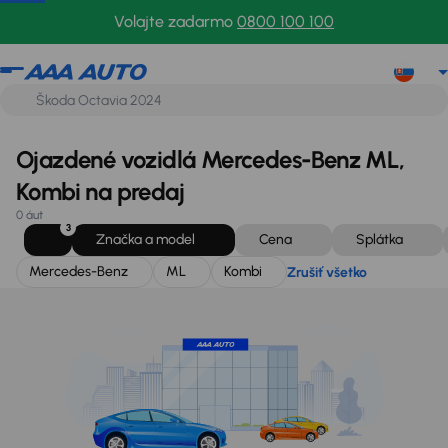
Mercedes-Benz
ML
Kombi
Zrušiť všetko
Volajte zadarmo
0800 100 100
Ojazdené vozidlá Mercedes-Benz ML,
Kombi na predaj
0 áut
3
Značka a model
Cena
Splátka
Mercedes-Benz
ML
Kombi
Zrušiť všetko