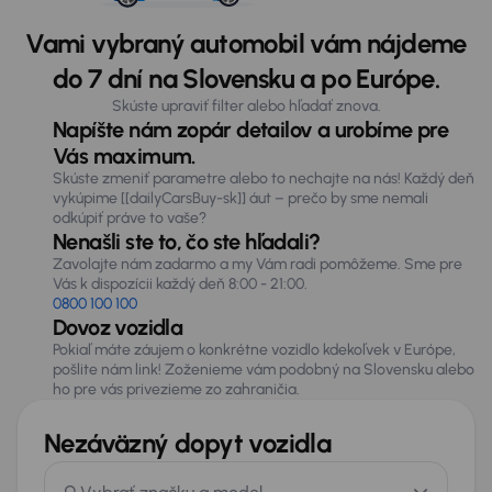
Vami vybraný automobil vám nájdeme
do 7 dní na Slovensku a po Európe.
Skúste upraviť filter alebo hľadať znova.
Napíšte nám zopár detailov a urobíme pre
Vás maximum.
Skúste zmeniť parametre alebo to nechajte na nás! Každý deň
vykúpime [[dailyCarsBuy-sk]] áut – prečo by sme nemali
odkúpiť práve to vaše?
Nenašli ste to, čo ste hľadali?
Zavolajte nám zadarmo a my Vám radi pomôžeme. Sme pre
Vás k dispozícii každý deň 8:00 - 21:00.
0800 100 100
Dovoz vozidla
Pokiaľ máte záujem o konkrétne vozidlo kdekoľvek v Európe,
pošlite nám link! Zoženieme vám podobný na Slovensku alebo
ho pre vás privezieme zo zahraničia.
Nezáväzný dopyt vozidla