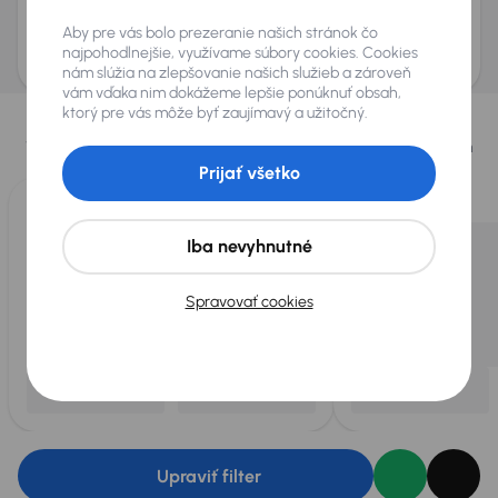
Odoslať dopyt
Aby pre vás bolo prezeranie našich stránok čo
AURES Holdings a.s., so sídlom Dopravákov 874/15, Čimice, 184 00 Praha 8 bude
uchovávať a spracovávať vaše osobné údaje v súlade so zásadami ochrany a
najpohodlnejšie, využívame súbory cookies. Cookies
spracovania
osobných údajov
.
nám slúžia na zlepšovanie našich služieb a zároveň
vám vďaka nim dokážeme lepšie ponúknuť obsah,
Vybrali sme pre vás
ktorý pre vás môže byť zaujímavý a užitočný.
Vyberáme pre vás tie
najlepšie vozidlá
z našej ponuky. Každý deň
pre vás vykúpime
až 400 vozidiel
.
Prijať všetko
Iba nevyhnutné
Spravovať cookies
Upraviť filter