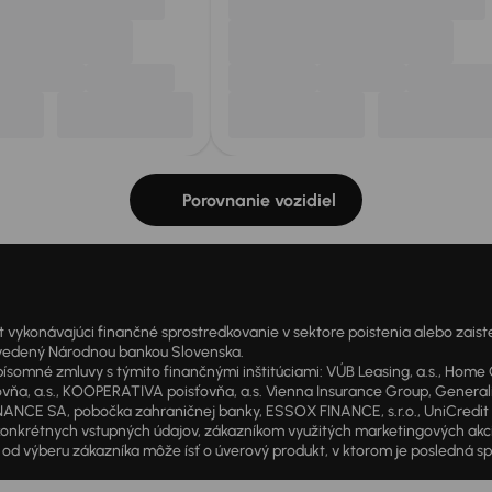
Porovnanie vozidiel
onávajúci finančné sprostredkovanie v sektore poistenia alebo zaisten
1 vedený Národnou bankou Slovenska.
 zmluvy s týmito finančnými inštitúciami: VÚB Leasing, a.s., Home Cre
a, a.s., KOOPERATIVA poisťovňa, a.s. Vienna Insurance Group, Generali P
ANCE SA, pobočka zahraničnej banky, ESSOX FINANCE, s.r.o., UniCredit Lea
od konkrétnych vstupných údajov, zákazníkom využitých marketingových ak
d výberu zákazníka môže ísť o úverový produkt, v ktorom je posledná sp