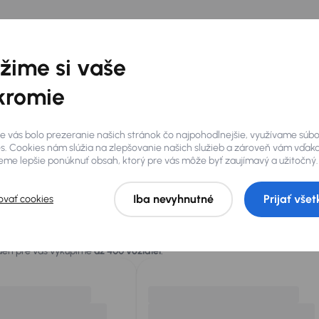
žime si vaše
kromie
e vás bolo prezeranie našich stránok čo najpohodlnejšie, využívame súb
s. Cookies nám slúžia na zlepšovanie našich služieb a zároveň vám vďak
me lepšie ponúknuť obsah, ktorý pre vás môže byť zaujímavý a užitočný.
Iba nevyhnutné
Prijať všet
ovať cookies
 vás
 deň pre vás vykúpime
až 400 vozidiel
.