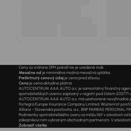
Ceny sú vrátane DPH pokiaľ nie je uvedené inak.
Mesačne od
je minimálna možná mesačná splátka.
Preškrtnutý cenový údaj
je cena pred zľavou.
Cena
je cena aktuálne platná.
AUTOCENTRUM AAA AUTO a.s. je samostatný finančný agent vyk
spotrebiteľských úverov zapísaný v registri pod číslom 20377
AUTOCENTRUM AAA AUTO a.s. má uzatvorené nevýhradné písomné
Fortegra Europe Insurance Company Limited, Wüstenrot poisťovň
Allianz - Slovenská poisťovňa, a.s., BNP PARIBAS PERSONAL FIN
Podmienky spotrebiteľského úveru sa môžu líšiť v závislosti 
zákazníkovi ním vybraným obchodným partnerom. V závislosti o
Zobraziť všetko