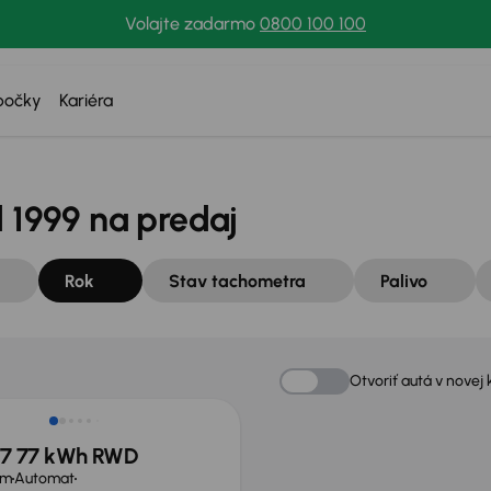
Volajte zadarmo
0800 100 100
bočky
Kariéra
d 1999 na predaj
Rok
Stav tachometra
Palivo
te 7 400 €
Otvoriť autá v novej 
 F7 77 kWh RWD
km
Automat