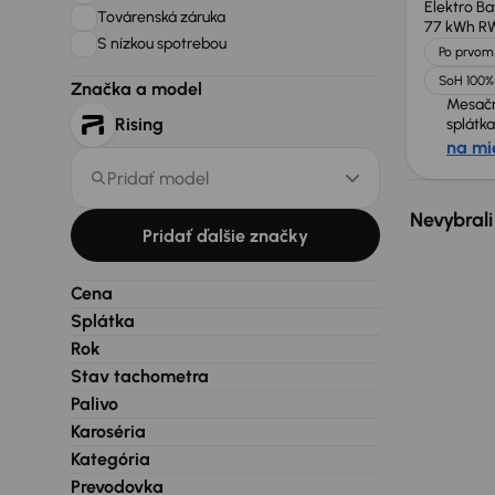
Elektro Ba
Továrenská záruka
77 kWh R
S nízkou spotrebou
Po prvom 
SoH 100%
Značka a model
Mesač
Rising
splátka
na mi
Pridať model
Nevybrali
Pridať ďalšie značky
Cena
Splátka
Rok
Stav tachometra
Palivo
Karoséria
Kategória
Prevodovka