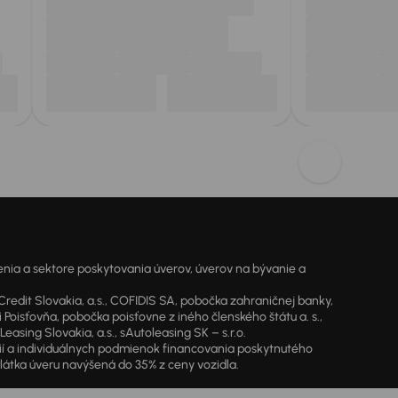
ia a sektore poskytovania úverov, úverov na bývanie a
dit Slovakia, a.s., COFIDIS SA, pobočka zahraničnej banky,
oisťovňa, pobočka poisťovne z iného členského štátu a. s.,
sing Slovakia, a.s., sAutoleasing SK – s.r.o.
cií a individuálnych podmienok financovania poskytnutého
látka úveru navýšená do 35% z ceny vozidla.