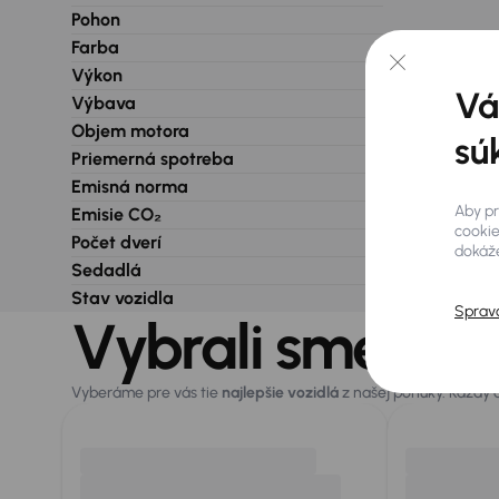
Pohon
Farba
Výkon
Vá
Výbava
Objem motora
sú
Priemerná spotreba
Emisná norma
Aby pr
Emisie CO₂
cookie
Počet dverí
dokáže
Sedadlá
Stav vozidla
Sprav
Vybrali sme pre
Vyberáme pre vás tie
najlepšie vozidlá
z našej ponuky. Každý