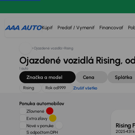
Hľadáte:
Rising
Rok od
1999
Zrušiť všetko
Kúpiť
Predať / Vymeniť
Financovať
Po
Ojazdené vozidlá
Rising
Ojazdené vozidlá Rising, o
1 auto
Značka a model
Cena
Splátka
Rising
Rok od
1999
Zrušiť všetko
Ušetrí
Ponuka automobilov
Zľavnené
Extra zľavy
Rising
Nové v ponuke
2025
431 
S odpočtom DPH