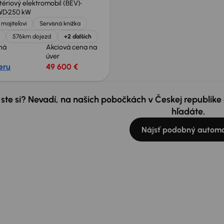
tériový elektromobil (BEV)
WD
250 kW
majiteľovi
Servisná knižka
576km dojezd
+2 ďalších
ná
Akciová cena na
úver
eru
49 600 €
 ste si? Nevadí, na našich pobočkách v Českej republik
hľadáte.
Nájsť podobný automo